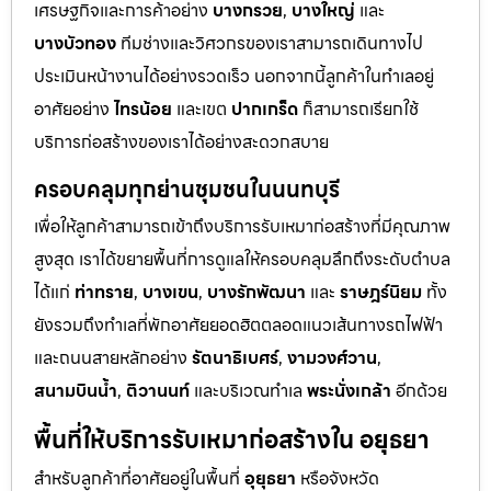
เศรษฐกิจและการค้าอย่าง
บางกรวย
,
บางใหญ่
และ
บางบัวทอง
ทีมช่างและวิศวกรของเราสามารถเดินทางไป
ประเมินหน้างานได้อย่างรวดเร็ว นอกจากนี้ลูกค้าในทำเลอยู่
อาศัยอย่าง
ไทรน้อย
และเขต
ปากเกร็ด
ก็สามารถเรียกใช้
บริการก่อสร้างของเราได้อย่างสะดวกสบาย
ครอบคลุมทุกย่านชุมชนในนนทบุรี
เพื่อให้ลูกค้าสามารถเข้าถึงบริการรับเหมาก่อสร้างที่มีคุณภาพ
สูงสุด เราได้ขยายพื้นที่การดูแลให้ครอบคลุมลึกถึงระดับตำบล
ได้แก่
ท่าทราย
,
บางเขน
,
บางรักพัฒนา
และ
ราษฎร์นิยม
ทั้ง
ยังรวมถึงทำเลที่พักอาศัยยอดฮิตตลอดแนวเส้นทางรถไฟฟ้า
และถนนสายหลักอย่าง
รัตนาธิเบศร์
,
งามวงศ์วาน
,
สนามบินน้ำ
,
ติวานนท์
และบริเวณทำเล
พระนั่งเกล้า
อีกด้วย
พื้นที่ให้บริการรับเหมาก่อสร้างใน อยุธยา
สำหรับลูกค้าที่อาศัยอยู่ในพื้นที่
อุยุธยา
หรือจังหวัด