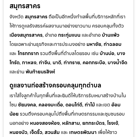
สมุทรสาคร
จังหวัด
สมุทรสาคร
ถือเป็นอีกหนึ่งทำเลพื้นที่บริการหลักที่เรา
ให้การดูแลรังสรรค์ผลงานมาอย่างยาวนาน ครอบคลุมทั้งตัว
เมืองสมุทรสาคร
, อำเภอ
กระทุ่มแบน
และอำเภอ
บ้านแพ้ว
โดยเฉพาะย่านธุรกิจและการประมงอย่าง
มหาชัย
,
ท่าฉลอม
และ
โกรกกราก
รวมถึงพื้นที่ตำบลโดยรอบ เช่น
บ้านบ่อ
,
บาง
โทรัด
,
กาหลง
,
ท่าจีน
,
นาดี
,
ท่าทราย
,
คอกกระบือ
,
บางน้ำจืด
และย่าน
พันท้ายนรสิงห์
ดูแลงานก่อสร้างครอบคลุมทุกตำบล
เราใส่ใจลูกค้าในทุกพื้นที่และยินดีให้บริการรับเหมาสร้างบ้านใน
โซน
ชัยมงคล
,
คลองมะเดื่อ
,
ดอนไก่ดี
,
ท่าไม้
และเขต
อ้อม
น้อย
รวมถึงครอบคลุมไปถึงพื้นที่เกษตรกรรมและชุมชนรอบ
นอกอย่าง
หนองสองห้อง
,
หลักสาม
,
ยกกระบัตร
,
โรงเข้
,
หนองบัว
,
เจ็ดริ้ว
,
สวนส้ม
และ
เกษตรพัฒนา
เพื่อให้ชาว