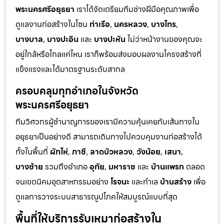
พระนครศรีอยุธยา
เราได้จัดเตรียมทีมช่างฝีมือคุณภาพเพื่อ
ดูแลงานก่อสร้างในโซน
ท่าเรือ
,
นครหลวง
,
บางไทร
,
บางบาล
,
บางปะอิน
และ
บางปะหัน
ไม่ว่าหน้างานของคุณจะ
อยู่ใกล้หรือไกลแค่ไหน เราก็พร้อมส่งมอบผลงานโครงสร้างที่
แข็งแรงและได้มาตรฐานระดับสากล
ครอบคลุมทุกอำเภอในจังหวัด
พระนครศรีอยุธยา
ทีมวิศวกรผู้ชำนาญการของเรามีความคุ้นเคยกับเส้นทางใน
อยุธยาเป็นอย่างดี สามารถเดินทางไปควบคุมงานก่อสร้างได้
ทั้งในพื้นที่
ผักไห่
,
ภาชี
,
ลาดบัวหลวง
,
วังน้อย
,
เสนา
,
บางซ้าย
รวมถึงอำเภอ
อุทัย
,
มหาราช
และ
บ้านแพรก
ตลอด
จนเขตนิคมอุตสาหกรรมอย่าง
โรจนะ
และทำเล
บ้านสร้าง
เพื่อ
ดูแลการวางระบบสาธารณูปโภคให้สมบูรณ์แบบที่สุด
พื้นที่ให้บริการรับเหมาก่อสร้างใน