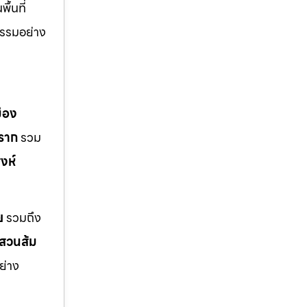
้นที่
รรมอย่าง
มือง
ราก
รวม
งห์
ย
รวมถึง
สวนส้ม
ย่าง