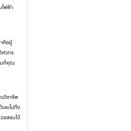
บไฟฟ้า
คือผู้
 วิศวกร
มที่คุณ
รณวิชาชีพ
ด้และไม่ทิ้ง
รวจสอบได้