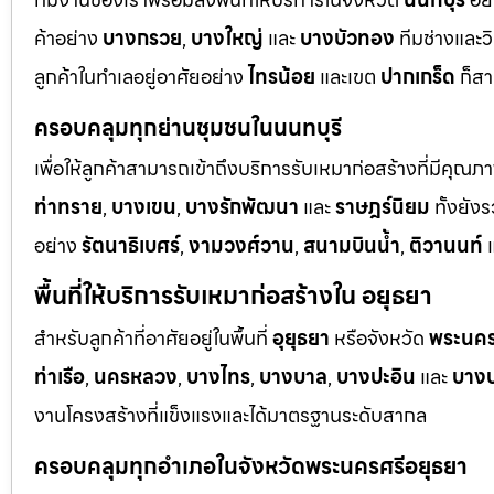
ค้าอย่าง
บางกรวย
,
บางใหญ่
และ
บางบัวทอง
ทีมช่างและว
ลูกค้าในทำเลอยู่อาศัยอย่าง
ไทรน้อย
และเขต
ปากเกร็ด
ก็สา
ครอบคลุมทุกย่านชุมชนในนนทบุรี
เพื่อให้ลูกค้าสามารถเข้าถึงบริการรับเหมาก่อสร้างที่มีคุณภ
ท่าทราย
,
บางเขน
,
บางรักพัฒนา
และ
ราษฎร์นิยม
ทั้งยั
อย่าง
รัตนาธิเบศร์
,
งามวงศ์วาน
,
สนามบินน้ำ
,
ติวานนท์
แ
พื้นที่ให้บริการรับเหมาก่อสร้างใน อยุธยา
สำหรับลูกค้าที่อาศัยอยู่ในพื้นที่
อุยุธยา
หรือจังหวัด
พระนคร
ท่าเรือ
,
นครหลวง
,
บางไทร
,
บางบาล
,
บางปะอิน
และ
บางป
งานโครงสร้างที่แข็งแรงและได้มาตรฐานระดับสากล
ครอบคลุมทุกอำเภอในจังหวัดพระนครศรีอยุธยา