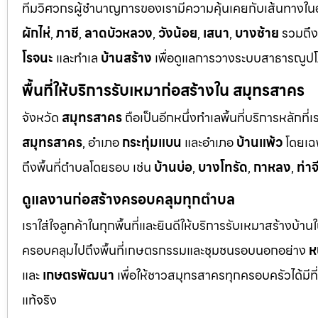
ทีมวิศวกรผู้ชำนาญการของเรามีความคุ้นเคยกับเส้นทางในอยุ
ผักไห่
,
ภาชี
,
ลาดบัวหลวง
,
วังน้อย
,
เสนา
,
บางซ้าย
รวมถึ
โรจนะ
และทำเล
บ้านสร้าง
เพื่อดูแลการวางระบบสาธารณูปโภ
พื้นที่ให้บริการรับเหมาก่อสร้างใน สมุทรสาคร
จังหวัด
สมุทรสาคร
ถือเป็นอีกหนึ่งทำเลพื้นที่บริการหลัก
สมุทรสาคร
, อำเภอ
กระทุ่มแบน
และอำเภอ
บ้านแพ้ว
โดยเฉ
ถึงพื้นที่ตำบลโดยรอบ เช่น
บ้านบ่อ
,
บางโทรัด
,
กาหลง
,
ท่าจ
ดูแลงานก่อสร้างครอบคลุมทุกตำบล
เราใส่ใจลูกค้าในทุกพื้นที่และยินดีให้บริการรับเหมาสร้างบ้า
ครอบคลุมไปถึงพื้นที่เกษตรกรรมและชุมชนรอบนอกอย่าง
ห
และ
เกษตรพัฒนา
เพื่อให้ชาวสมุทรสาครทุกครอบครัวได้มีท
แท้จริง