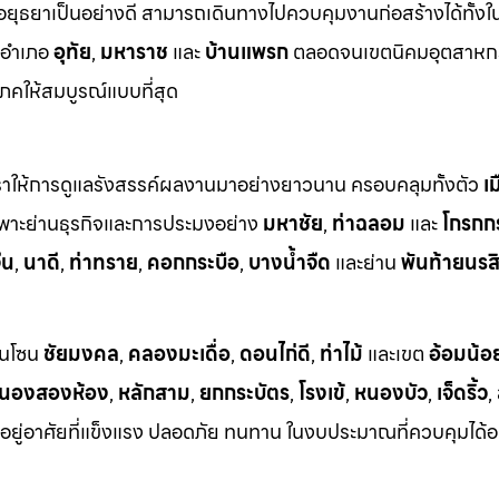
ธยาเป็นอย่างดี สามารถเดินทางไปควบคุมงานก่อสร้างได้ทั้งในพื
งอำเภอ
อุทัย
,
มหาราช
และ
บ้านแพรก
ตลอดจนเขตนิคมอุตสาหก
คให้สมบูรณ์แบบที่สุด
ที่เราให้การดูแลรังสรรค์ผลงานมาอย่างยาวนาน ครอบคลุมทั้งตัว
เ
พาะย่านธุรกิจและการประมงอย่าง
มหาชัย
,
ท่าฉลอม
และ
โกรกก
ีน
,
นาดี
,
ท่าทราย
,
คอกกระบือ
,
บางน้ำจืด
และย่าน
พันท้ายนรสิ
นในโซน
ชัยมงคล
,
คลองมะเดื่อ
,
ดอนไก่ดี
,
ท่าไม้
และเขต
อ้อมน้อ
นองสองห้อง
,
หลักสาม
,
ยกกระบัตร
,
โรงเข้
,
หนองบัว
,
เจ็ดริ้ว
,
ี่อยู่อาศัยที่แข็งแรง ปลอดภัย ทนทาน ในงบประมาณที่ควบคุมได้อ