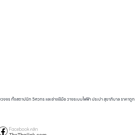
บวงจร ทั้งสถาปนิก วิศวกร และช่างฝีมือ วางระบบไฟฟ้า ประปา สุขาภิบาล ราคาถู
Facebook คลิก
TheThailink.com