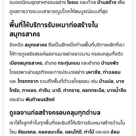
จนเขตนิคมอุตสาหกรรมอย่าง
โรจนะ
และทำเล
บ้านสร้าง
เพื่อ
ดูแลการวางระบบสาธารณูปโภคให้สมบูรณ์แบบที่สุด
พื้นที่ให้บริการรับเหมาก่อสร้างใน
สมุทรสาคร
จังหวัด
สมุทรสาคร
ถือเป็นอีกหนึ่งทำเลพื้นที่บริการหลักที่เรา
ให้การดูแลรังสรรค์ผลงานมาอย่างยาวนาน ครอบคลุมทั้งตัว
เมืองสมุทรสาคร
, อำเภอ
กระทุ่มแบน
และอำเภอ
บ้านแพ้ว
โดยเฉพาะย่านธุรกิจและการประมงอย่าง
มหาชัย
,
ท่าฉลอม
และ
โกรกกราก
รวมถึงพื้นที่ตำบลโดยรอบ เช่น
บ้านบ่อ
,
บาง
โทรัด
,
กาหลง
,
ท่าจีน
,
นาดี
,
ท่าทราย
,
คอกกระบือ
,
บางน้ำจืด
และย่าน
พันท้ายนรสิงห์
ดูแลงานก่อสร้างครอบคลุมทุกตำบล
เราใส่ใจลูกค้าในทุกพื้นที่และยินดีให้บริการรับเหมาสร้างบ้านใน
โซน
ชัยมงคล
,
คลองมะเดื่อ
,
ดอนไก่ดี
,
ท่าไม้
และเขต
อ้อม