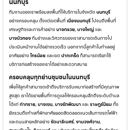
นนทบุรี
ทีมงานของเราพร้อมลงพื้นที่ให้บริการในจังหวัด
นนทบุรี
อย่างครอบคลุม ตั้งแต่เขตพื้นที่
เมืองนนทบุรี
ไปจนถึงพื้นที่
เศรษฐกิจและการค้าอย่าง
บางกรวย
,
บางใหญ่
และ
บางบัวทอง
ทีมช่างและวิศวกรของเราสามารถเดินทางไป
ประเมินหน้างานได้อย่างรวดเร็ว นอกจากนี้ลูกค้าในทำเลอยู่
อาศัยอย่าง
ไทรน้อย
และเขต
ปากเกร็ด
ก็สามารถเรียกใช้
บริการก่อสร้างของเราได้อย่างสะดวกสบาย
ครอบคลุมทุกย่านชุมชนในนนทบุรี
เพื่อให้ลูกค้าสามารถเข้าถึงบริการรับเหมาก่อสร้างที่มีคุณภาพ
สูงสุด เราได้ขยายพื้นที่การดูแลให้ครอบคลุมลึกถึงระดับตำบล
ได้แก่
ท่าทราย
,
บางเขน
,
บางรักพัฒนา
และ
ราษฎร์นิยม
ทั้ง
ยังรวมถึงทำเลที่พักอาศัยยอดฮิตตลอดแนวเส้นทางรถไฟฟ้า
และถนนสายหลักอย่าง
รัตนาธิเบศร์
,
งามวงศ์วาน
,