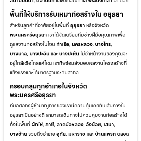
สนามบินน้ำ
,
ติวานนท์
และบริเวณทำเล
พระนั่งเกล้า
อีกด้วย
พื้นที่ให้บริการรับเหมาก่อสร้างใน อยุธยา
สำหรับลูกค้าที่อาศัยอยู่ในพื้นที่
อุยุธยา
หรือจังหวัด
พระนครศรีอยุธยา
เราได้จัดเตรียมทีมช่างฝีมือคุณภาพเพื่อ
ดูแลงานก่อสร้างในโซน
ท่าเรือ
,
นครหลวง
,
บางไทร
,
บางบาล
,
บางปะอิน
และ
บางปะหัน
ไม่ว่าหน้างานของคุณจะ
อยู่ใกล้หรือไกลแค่ไหน เราก็พร้อมส่งมอบผลงานโครงสร้างที่
แข็งแรงและได้มาตรฐานระดับสากล
ครอบคลุมทุกอำเภอในจังหวัด
พระนครศรีอยุธยา
ทีมวิศวกรผู้ชำนาญการของเรามีความคุ้นเคยกับเส้นทางใน
อยุธยาเป็นอย่างดี สามารถเดินทางไปควบคุมงานก่อสร้างได้
ทั้งในพื้นที่
ผักไห่
,
ภาชี
,
ลาดบัวหลวง
,
วังน้อย
,
เสนา
,
บางซ้าย
รวมถึงอำเภอ
อุทัย
,
มหาราช
และ
บ้านแพรก
ตลอด