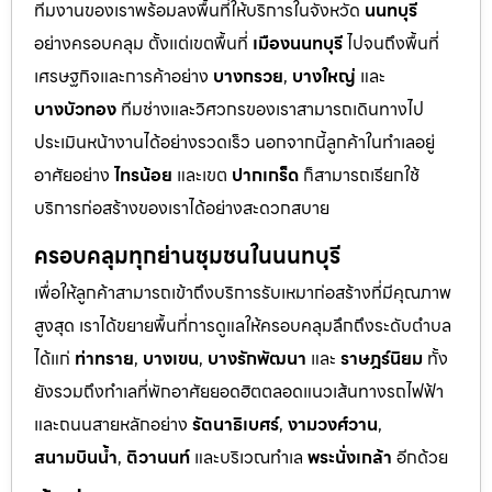
ทีมงานของเราพร้อมลงพื้นที่ให้บริการในจังหวัด
นนทบุรี
อย่างครอบคลุม ตั้งแต่เขตพื้นที่
เมืองนนทบุรี
ไปจนถึงพื้นที่
เศรษฐกิจและการค้าอย่าง
บางกรวย
,
บางใหญ่
และ
บางบัวทอง
ทีมช่างและวิศวกรของเราสามารถเดินทางไป
ประเมินหน้างานได้อย่างรวดเร็ว นอกจากนี้ลูกค้าในทำเลอยู่
อาศัยอย่าง
ไทรน้อย
และเขต
ปากเกร็ด
ก็สามารถเรียกใช้
บริการก่อสร้างของเราได้อย่างสะดวกสบาย
ครอบคลุมทุกย่านชุมชนในนนทบุรี
เพื่อให้ลูกค้าสามารถเข้าถึงบริการรับเหมาก่อสร้างที่มีคุณภาพ
สูงสุด เราได้ขยายพื้นที่การดูแลให้ครอบคลุมลึกถึงระดับตำบล
ได้แก่
ท่าทราย
,
บางเขน
,
บางรักพัฒนา
และ
ราษฎร์นิยม
ทั้ง
ยังรวมถึงทำเลที่พักอาศัยยอดฮิตตลอดแนวเส้นทางรถไฟฟ้า
และถนนสายหลักอย่าง
รัตนาธิเบศร์
,
งามวงศ์วาน
,
สนามบินน้ำ
,
ติวานนท์
และบริเวณทำเล
พระนั่งเกล้า
อีกด้วย