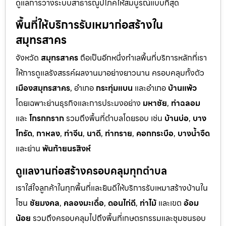
ดูแลการวางระบบสาธารณูปโภคให้สมบูรณ์แบบที่สุด
พื้นที่ให้บริการรับเหมาก่อสร้างใน
สมุทรสาคร
จังหวัด
สมุทรสาคร
ถือเป็นอีกหนึ่งทำเลพื้นที่บริการหลักที่เรา
ให้การดูแลรังสรรค์ผลงานมาอย่างยาวนาน ครอบคลุมทั้งตัว
เมืองสมุทรสาคร
, อำเภอ
กระทุ่มแบน
และอำเภอ
บ้านแพ้ว
โดยเฉพาะย่านธุรกิจและการประมงอย่าง
มหาชัย
,
ท่าฉลอม
และ
โกรกกราก
รวมถึงพื้นที่ตำบลโดยรอบ เช่น
บ้านบ่อ
,
บาง
โทรัด
,
กาหลง
,
ท่าจีน
,
นาดี
,
ท่าทราย
,
คอกกระบือ
,
บางน้ำจืด
และย่าน
พันท้ายนรสิงห์
ดูแลงานก่อสร้างครอบคลุมทุกตำบล
เราใส่ใจลูกค้าในทุกพื้นที่และยินดีให้บริการรับเหมาสร้างบ้านใน
โซน
ชัยมงคล
,
คลองมะเดื่อ
,
ดอนไก่ดี
,
ท่าไม้
และเขต
อ้อม
น้อย
รวมถึงครอบคลุมไปถึงพื้นที่เกษตรกรรมและชุมชนรอบ