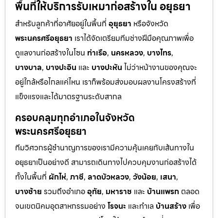
พื้นที่ให้บริการรับเหมาก่อสร้างใน อยุธยา
สำหรับลูกค้าที่อาศัยอยู่ในพื้นที่
อุยุธยา
หรือจังหวัด
พระนครศรีอยุธยา
เราได้จัดเตรียมทีมช่างฝีมือคุณภาพเพื่อ
ดูแลงานก่อสร้างในโซน
ท่าเรือ
,
นครหลวง
,
บางไทร
,
บางบาล
,
บางปะอิน
และ
บางปะหัน
ไม่ว่าหน้างานของคุณจะ
อยู่ใกล้หรือไกลแค่ไหน เราก็พร้อมส่งมอบผลงานโครงสร้างที่
แข็งแรงและได้มาตรฐานระดับสากล
ครอบคลุมทุกอำเภอในจังหวัด
พระนครศรีอยุธยา
ทีมวิศวกรผู้ชำนาญการของเรามีความคุ้นเคยกับเส้นทางใน
อยุธยาเป็นอย่างดี สามารถเดินทางไปควบคุมงานก่อสร้างได้
ทั้งในพื้นที่
ผักไห่
,
ภาชี
,
ลาดบัวหลวง
,
วังน้อย
,
เสนา
,
บางซ้าย
รวมถึงอำเภอ
อุทัย
,
มหาราช
และ
บ้านแพรก
ตลอด
จนเขตนิคมอุตสาหกรรมอย่าง
โรจนะ
และทำเล
บ้านสร้าง
เพื่อ