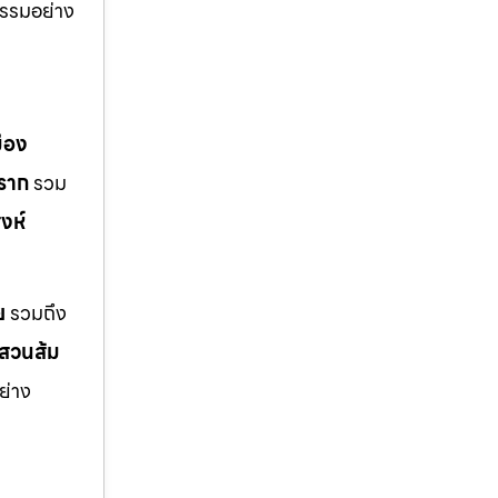
รรมอย่าง
มือง
ราก
รวม
งห์
ย
รวมถึง
สวนส้ม
ย่าง