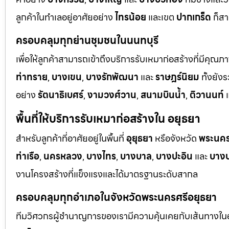
ลูกค้าในทำเลอยู่อาศัยอย่าง
ไทรน้อย
และเขต
ปากเกร็ด
ก็สา
ครอบคลุมทุกย่านชุมชนในนนทบุรี
เพื่อให้ลูกค้าสามารถเข้าถึงบริการรับเหมาก่อสร้างที่มีคุณภ
ท่าทราย
,
บางเขน
,
บางรักพัฒนา
และ
ราษฎร์นิยม
ทั้งยั
อย่าง
รัตนาธิเบศร์
,
งามวงศ์วาน
,
สนามบินน้ำ
,
ติวานนท์
แ
พื้นที่ให้บริการรับเหมาก่อสร้างใน อยุธยา
สำหรับลูกค้าที่อาศัยอยู่ในพื้นที่
อุยุธยา
หรือจังหวัด
พระนคร
ท่าเรือ
,
นครหลวง
,
บางไทร
,
บางบาล
,
บางปะอิน
และ
บางป
งานโครงสร้างที่แข็งแรงและได้มาตรฐานระดับสากล
ครอบคลุมทุกอำเภอในจังหวัดพระนครศรีอยุธยา
ทีมวิศวกรผู้ชำนาญการของเรามีความคุ้นเคยกับเส้นทางในอยุ