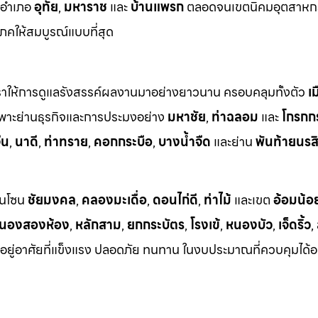
งอำเภอ
อุทัย
,
มหาราช
และ
บ้านแพรก
ตลอดจนเขตนิคมอุตสาหก
คให้สมบูรณ์แบบที่สุด
ที่เราให้การดูแลรังสรรค์ผลงานมาอย่างยาวนาน ครอบคลุมทั้งตัว
เ
พาะย่านธุรกิจและการประมงอย่าง
มหาชัย
,
ท่าฉลอม
และ
โกรกก
ีน
,
นาดี
,
ท่าทราย
,
คอกกระบือ
,
บางน้ำจืด
และย่าน
พันท้ายนรสิ
นในโซน
ชัยมงคล
,
คลองมะเดื่อ
,
ดอนไก่ดี
,
ท่าไม้
และเขต
อ้อมน้อ
นองสองห้อง
,
หลักสาม
,
ยกกระบัตร
,
โรงเข้
,
หนองบัว
,
เจ็ดริ้ว
,
ี่อยู่อาศัยที่แข็งแรง ปลอดภัย ทนทาน ในงบประมาณที่ควบคุมได้อ