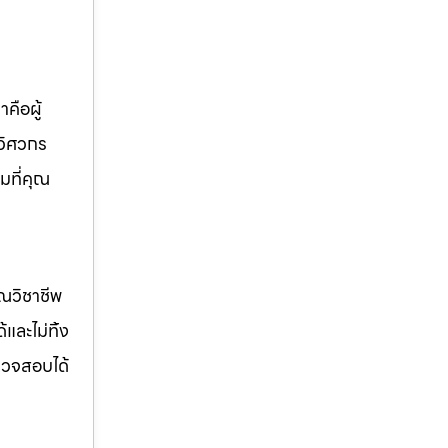
คือผู้
 วิศวกร
มที่คุณ
รณวิชาชีพ
ด้และไม่ทิ้ง
รวจสอบได้