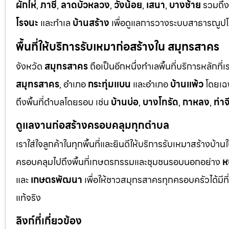
ผักไห่
,
ภาชี
,
ลาดบัวหลวง
,
วังน้อย
,
เสนา
,
บางซ้าย
รวมถึ
โรจนะ
และทำเล
บ้านสร้าง
เพื่อดูแลการวางระบบสาธารณูปโภ
พื้นที่ให้บริการรับเหมาก่อสร้างใน สมุทรสาคร
จังหวัด
สมุทรสาคร
ถือเป็นอีกหนึ่งทำเลพื้นที่บริการหลัก
สมุทรสาคร
, อำเภอ
กระทุ่มแบน
และอำเภอ
บ้านแพ้ว
โดยเฉ
ถึงพื้นที่ตำบลโดยรอบ เช่น
บ้านบ่อ
,
บางโทรัด
,
กาหลง
,
ท่าจ
ดูแลงานก่อสร้างครอบคลุมทุกตำบล
เราใส่ใจลูกค้าในทุกพื้นที่และยินดีให้บริการรับเหมาสร้างบ้า
ครอบคลุมไปถึงพื้นที่เกษตรกรรมและชุมชนรอบนอกอย่าง
ห
และ
เกษตรพัฒนา
เพื่อให้ชาวสมุทรสาครทุกครอบครัวได้มีท
แท้จริง
ลิงก์ที่เกี่ยวข้อง