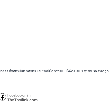
บวงจร ทั้งสถาปนิก วิศวกร และช่างฝีมือ วางระบบไฟฟ้า ประปา สุขาภิบาล ราคาถู
Facebook คลิก
TheThailink.com