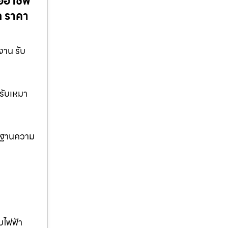
ืออาชีพ
ล ราคา
งาน รับ
 รับเหมา
ตรฐานความ
บไฟฟ้า