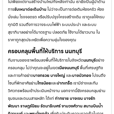
ไม่เพียงแต่งานสร้างบ้านใหม่ทั้งหลังเท่านั้น เรายังเป็นผู้นำด้าน
การ
รับเหมาต่อเติมบ้าน
ไม่ว่าจะเป็นการต่อเติมห้องครัว ห้อง
นั่งเล่น โรงจอดรถ หรือปรับปรุงโครงสร้างเดิม เราดูแลให้ครบ
ทุกมิติ รวมถึงการวางระบบไฟฟ้า ระบบประปา และระบบ
สุขาภิบาลอย่างได้มาตรฐาน ปลอดภัย ใช้งานได้ยาวนาน ใน
ราคาถูกสุดประหยัดเพื่อความอุ่นใจของคุณ
ครอบคลุมพื้นที่ให้บริการ นนทบุรี
ทีมงานของเราพร้อมลงพื้นที่ให้บริการในจังหวัด
นนทบุรี
อย่าง
ครอบคลุม ไม่ว่าคุณจะอยู่ในเขต
เมืองนนทบุรี
พื้นที่เศรษฐกิจ
และการค้าอย่าง
บางกรวย บางใหญ่
และ
บางบัวทอง
ไปจนถึง
โซนที่พักอาศัยย่าน
ไทรน้อย
และ
ปากเกร็ด
เรามีช่างและทีม
วิศวกรพร้อมเข้าประเมินหน้างาน นอกจากนี้ยังครอบคลุมย่าน
ชุมชนและถนนสายหลัก ได้แก่
ท่าทราย บางเขน บางรัก
พัฒนา ราษฎร์นิยม รัตนาธิเบศร์ งามวงศ์วาน สนามบินน้ำ
ติวานนท์
และ
พระนั่งเกล้า
เพื่อรับประกันความรวดเร็วในการ