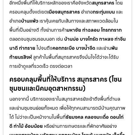
อีกหนึ่งพื้นที่ให้บริการหลักของเราคือจังหวัด
สมุทรสาคร
โดย
ครอบคลุมตั้งแต่เขต
เมืองสมุทรสาคร
อำเภอ
กระทุ่มแบน
และ
อำเภอ
บ้านแพ้ว
เราคุ้นเคยกับเส้นทางและสภาพแวดล้อมใน
พื้นที่เป็นอย่างดี ทั้งย่านการค้า
มหาชัย ท่าฉลอม โกรกกราก
ตลอดจนชุมชนรอบนอก เช่น
บ้านบ่อ บางโทรัด กาหลง ท่าจีน
นาดี ท่าทราย
ไปจนถึง
คอกกระบือ บางน้ำจืด
และย่าน
พัน
ท้ายนรสิงห์
ลูกค้าในพื้นที่สมุทรสาครจึงมั่นใจได้ว่าจะได้รับ
การเข้าดูแลที่รวดเร็ว ตรงต่อเวลา
ครอบคลุมพื้นที่ให้บริการ สมุทรสาคร (โซน
ชุมชนและนิคมอุตสาหกรรม)
นอกจากนี้ บริการของเราในสมุทรสาครยังเข้าถึงพื้นที่ตำบล
และย่านชุมชนย่อยทั้งหมด เพื่อให้ทุกคนสามารถมีบ้านคุณภาพ
ได้ ไม่ว่าจะเป็นหน้างานในพื้นที่
ชัยมงคล คลองมะเดื่อ ดอนไก่
ดี ท่าไม้ อ้อมน้อย
หรือย่านการเกษตรและที่พักอาศัยอย่าง