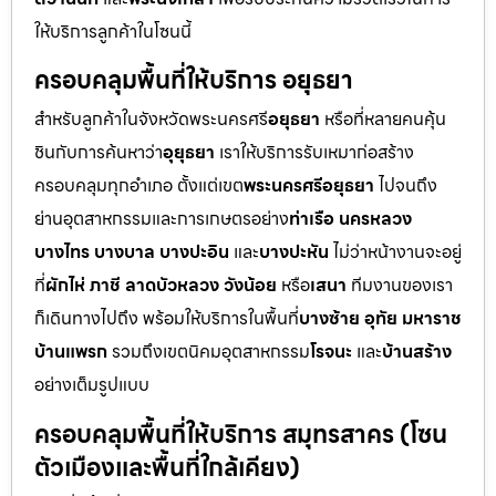
ให้บริการลูกค้าในโซนนี้
ครอบคลุมพื้นที่ให้บริการ อยุธยา
สำหรับลูกค้าในจังหวัดพระนครศรี
อยุธยา
หรือที่หลายคนคุ้น
ชินกับการค้นหาว่า
อุยุธยา
เราให้บริการรับเหมาก่อสร้าง
ครอบคลุมทุกอำเภอ ตั้งแต่เขต
พระนครศรีอยุธยา
ไปจนถึง
ย่านอุตสาหกรรมและการเกษตรอย่าง
ท่าเรือ นครหลวง
บางไทร บางบาล บางปะอิน
และ
บางปะหัน
ไม่ว่าหน้างานจะอยู่
ที่
ผักไห่ ภาชี ลาดบัวหลวง วังน้อย
หรือ
เสนา
ทีมงานของเรา
ก็เดินทางไปถึง พร้อมให้บริการในพื้นที่
บางซ้าย อุทัย มหาราช
บ้านแพรก
รวมถึงเขตนิคมอุตสาหกรรม
โรจนะ
และ
บ้านสร้าง
อย่างเต็มรูปแบบ
ครอบคลุมพื้นที่ให้บริการ สมุทรสาคร (โซน
ตัวเมืองและพื้นที่ใกล้เคียง)