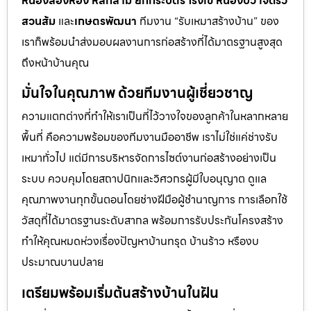
หนองสองห้อง หลักสาม ยกกระบัตร โรงเข้ หนองบัว เจ็ดริ้ว
สวนส้ม
และ
เกษตรพัฒนา
ทีมงาน “รับเหมาสร้างบ้าน” ของ
เราก็พร้อมนำส่งมอบผลงานการก่อสร้างที่ได้มาตรฐานสูงสุด
ถึงหน้าบ้านคุณ
มั่นใจในคุณภาพ ด้วยทีมงานผู้เชี่ยวชาญ
ความแตกต่างที่ทำให้เราเป็นที่ไว้วางใจของลูกค้าในหลากหลาย
พื้นที่ คือความพร้อมของทีมงานมืออาชีพ เราไม่ใช่แค่ช่างรับ
เหมาทั่วไป แต่มีการบริหารจัดการไซต์งานก่อสร้างอย่างเป็น
ระบบ ควบคุมโดยสถาปนิกและวิศวกรผู้มีใบอนุญาต ดูแล
คุณภาพงานทุกขั้นตอนโดยช่างฝีมือผู้ชำนาญการ การเลือกใช้
วัสดุที่ได้มาตรฐานระดับสากล พร้อมการรับประกันโครงสร้าง
ทำให้คุณหมดห่วงเรื่องปัญหาบ้านทรุด บ้านร้าว หรืองบ
ประมาณบานปลาย
เตรียมพร้อมเริ่มต้นสร้างบ้านในฝัน