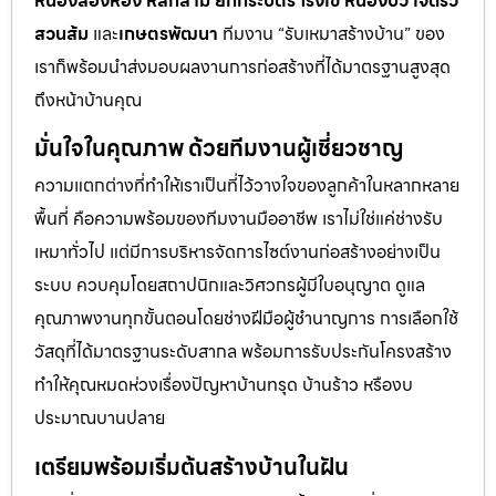
หนองสองห้อง หลักสาม ยกกระบัตร โรงเข้ หนองบัว เจ็ดริ้ว
สวนส้ม
และ
เกษตรพัฒนา
ทีมงาน “รับเหมาสร้างบ้าน” ของ
เราก็พร้อมนำส่งมอบผลงานการก่อสร้างที่ได้มาตรฐานสูงสุด
ถึงหน้าบ้านคุณ
มั่นใจในคุณภาพ ด้วยทีมงานผู้เชี่ยวชาญ
ความแตกต่างที่ทำให้เราเป็นที่ไว้วางใจของลูกค้าในหลากหลาย
พื้นที่ คือความพร้อมของทีมงานมืออาชีพ เราไม่ใช่แค่ช่างรับ
เหมาทั่วไป แต่มีการบริหารจัดการไซต์งานก่อสร้างอย่างเป็น
ระบบ ควบคุมโดยสถาปนิกและวิศวกรผู้มีใบอนุญาต ดูแล
คุณภาพงานทุกขั้นตอนโดยช่างฝีมือผู้ชำนาญการ การเลือกใช้
วัสดุที่ได้มาตรฐานระดับสากล พร้อมการรับประกันโครงสร้าง
ทำให้คุณหมดห่วงเรื่องปัญหาบ้านทรุด บ้านร้าว หรืองบ
ประมาณบานปลาย
เตรียมพร้อมเริ่มต้นสร้างบ้านในฝัน