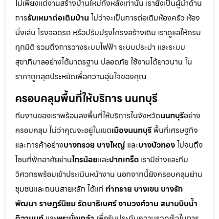
ไม่เพียงแต่งานสร้างบ้านใหม่ทั้งหลังเท่านั้น เรายังเป็นผู้นำด้าน
การ
รับเหมาต่อเติมบ้าน
ไม่ว่าจะเป็นการต่อเติมห้องครัว ห้อง
นั่งเล่น โรงจอดรถ หรือปรับปรุงโครงสร้างเดิม เราดูแลให้ครบ
ทุกมิติ รวมถึงการวางระบบไฟฟ้า ระบบประปา และระบบ
สุขาภิบาลอย่างได้มาตรฐาน ปลอดภัย ใช้งานได้ยาวนาน ใน
ราคาถูกสุดประหยัดเพื่อความอุ่นใจของคุณ
ครอบคลุมพื้นที่ให้บริการ นนทบุรี
ทีมงานของเราพร้อมลงพื้นที่ให้บริการในจังหวัด
นนทบุรี
อย่าง
ครอบคลุม ไม่ว่าคุณจะอยู่ในเขต
เมืองนนทบุรี
พื้นที่เศรษฐกิจ
และการค้าอย่าง
บางกรวย บางใหญ่
และ
บางบัวทอง
ไปจนถึง
โซนที่พักอาศัยย่าน
ไทรน้อย
และ
ปากเกร็ด
เรามีช่างและทีม
วิศวกรพร้อมเข้าประเมินหน้างาน นอกจากนี้ยังครอบคลุมย่าน
ชุมชนและถนนสายหลัก ได้แก่
ท่าทราย บางเขน บางรัก
พัฒนา ราษฎร์นิยม รัตนาธิเบศร์ งามวงศ์วาน สนามบินน้ำ
ติวานนท์
และ
พระนั่งเกล้า
เพื่อรับประกันความรวดเร็วในการ