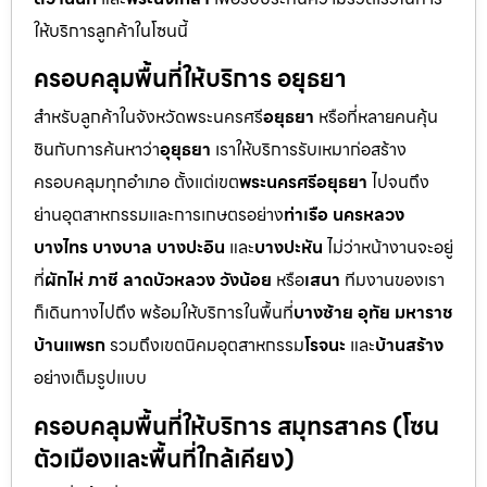
ให้บริการลูกค้าในโซนนี้
ครอบคลุมพื้นที่ให้บริการ อยุธยา
สำหรับลูกค้าในจังหวัดพระนครศรี
อยุธยา
หรือที่หลายคนคุ้น
ชินกับการค้นหาว่า
อุยุธยา
เราให้บริการรับเหมาก่อสร้าง
ครอบคลุมทุกอำเภอ ตั้งแต่เขต
พระนครศรีอยุธยา
ไปจนถึง
ย่านอุตสาหกรรมและการเกษตรอย่าง
ท่าเรือ นครหลวง
บางไทร บางบาล บางปะอิน
และ
บางปะหัน
ไม่ว่าหน้างานจะอยู่
ที่
ผักไห่ ภาชี ลาดบัวหลวง วังน้อย
หรือ
เสนา
ทีมงานของเรา
ก็เดินทางไปถึง พร้อมให้บริการในพื้นที่
บางซ้าย อุทัย มหาราช
บ้านแพรก
รวมถึงเขตนิคมอุตสาหกรรม
โรจนะ
และ
บ้านสร้าง
อย่างเต็มรูปแบบ
ครอบคลุมพื้นที่ให้บริการ สมุทรสาคร (โซน
ตัวเมืองและพื้นที่ใกล้เคียง)