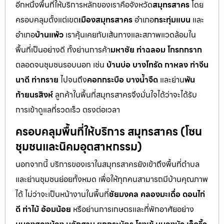
อีกหนึ่งพื้นที่ให้บริการหลักของเราคือจังหวัด
สมุทรสาคร
โดย
ครอบคลุมตั้งแต่เขต
เมืองสมุทรสาคร
อำเภอ
กระทุ่มแบน
และ
อำเภอ
บ้านแพ้ว
เราคุ้นเคยกับเส้นทางและสภาพแวดล้อมใน
พื้นที่เป็นอย่างดี ทั้งย่านการค้า
มหาชัย ท่าฉลอม โกรกกราก
ตลอดจนชุมชนรอบนอก เช่น
บ้านบ่อ บางโทรัด กาหลง ท่าจีน
นาดี ท่าทราย
ไปจนถึง
คอกกระบือ บางน้ำจืด
และย่าน
พัน
ท้ายนรสิงห์
ลูกค้าในพื้นที่สมุทรสาครจึงมั่นใจได้ว่าจะได้รับ
การเข้าดูแลที่รวดเร็ว ตรงต่อเวลา
ครอบคลุมพื้นที่ให้บริการ สมุทรสาคร (โซน
ชุมชนและนิคมอุตสาหกรรม)
นอกจากนี้ บริการของเราในสมุทรสาครยังเข้าถึงพื้นที่ตำบล
และย่านชุมชนย่อยทั้งหมด เพื่อให้ทุกคนสามารถมีบ้านคุณภาพ
ได้ ไม่ว่าจะเป็นหน้างานในพื้นที่
ชัยมงคล คลองมะเดื่อ ดอนไก่
ดี ท่าไม้ อ้อมน้อย
หรือย่านการเกษตรและที่พักอาศัยอย่าง