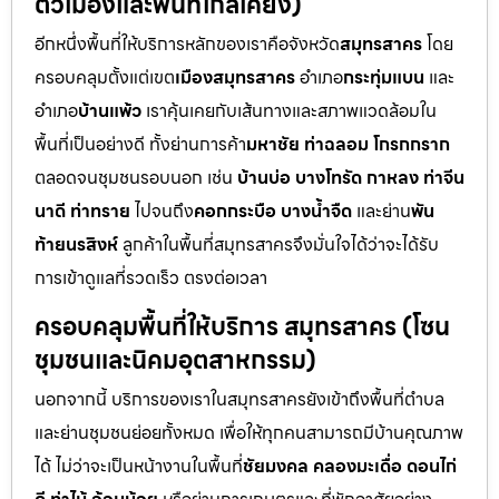
ตัวเมืองและพื้นที่ใกล้เคียง)
อีกหนึ่งพื้นที่ให้บริการหลักของเราคือจังหวัด
สมุทรสาคร
โดย
ครอบคลุมตั้งแต่เขต
เมืองสมุทรสาคร
อำเภอ
กระทุ่มแบน
และ
อำเภอ
บ้านแพ้ว
เราคุ้นเคยกับเส้นทางและสภาพแวดล้อมใน
พื้นที่เป็นอย่างดี ทั้งย่านการค้า
มหาชัย ท่าฉลอม โกรกกราก
ตลอดจนชุมชนรอบนอก เช่น
บ้านบ่อ บางโทรัด กาหลง ท่าจีน
นาดี ท่าทราย
ไปจนถึง
คอกกระบือ บางน้ำจืด
และย่าน
พัน
ท้ายนรสิงห์
ลูกค้าในพื้นที่สมุทรสาครจึงมั่นใจได้ว่าจะได้รับ
การเข้าดูแลที่รวดเร็ว ตรงต่อเวลา
ครอบคลุมพื้นที่ให้บริการ สมุทรสาคร (โซน
ชุมชนและนิคมอุตสาหกรรม)
นอกจากนี้ บริการของเราในสมุทรสาครยังเข้าถึงพื้นที่ตำบล
และย่านชุมชนย่อยทั้งหมด เพื่อให้ทุกคนสามารถมีบ้านคุณภาพ
ได้ ไม่ว่าจะเป็นหน้างานในพื้นที่
ชัยมงคล คลองมะเดื่อ ดอนไก่