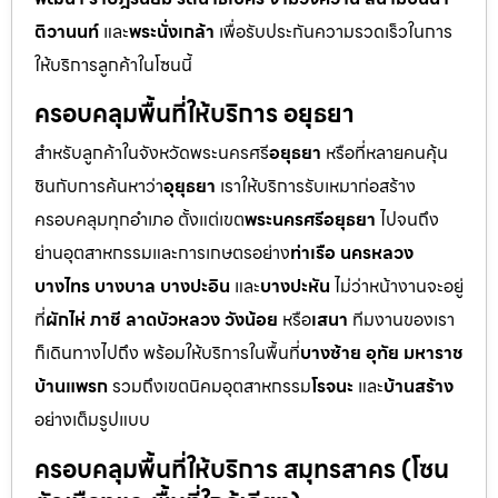
ติวานนท์
และ
พระนั่งเกล้า
เพื่อรับประกันความรวดเร็วในการ
ให้บริการลูกค้าในโซนนี้
ครอบคลุมพื้นที่ให้บริการ อยุธยา
สำหรับลูกค้าในจังหวัดพระนครศรี
อยุธยา
หรือที่หลายคนคุ้น
ชินกับการค้นหาว่า
อุยุธยา
เราให้บริการรับเหมาก่อสร้าง
ครอบคลุมทุกอำเภอ ตั้งแต่เขต
พระนครศรีอยุธยา
ไปจนถึง
ย่านอุตสาหกรรมและการเกษตรอย่าง
ท่าเรือ นครหลวง
บางไทร บางบาล บางปะอิน
และ
บางปะหัน
ไม่ว่าหน้างานจะอยู่
ที่
ผักไห่ ภาชี ลาดบัวหลวง วังน้อย
หรือ
เสนา
ทีมงานของเรา
ก็เดินทางไปถึง พร้อมให้บริการในพื้นที่
บางซ้าย อุทัย มหาราช
บ้านแพรก
รวมถึงเขตนิคมอุตสาหกรรม
โรจนะ
และ
บ้านสร้าง
อย่างเต็มรูปแบบ
ครอบคลุมพื้นที่ให้บริการ สมุทรสาคร (โซน