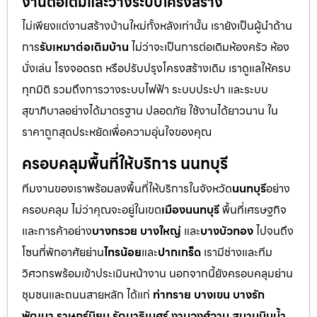
งานต่อเติมและวางระบบโครงสร้าง
ไม่เพียงแต่งานสร้างบ้านใหม่ทั้งหลังเท่านั้น เรายังเป็นผู้นำด้าน
การ
รับเหมาต่อเติมบ้าน
ไม่ว่าจะเป็นการต่อเติมห้องครัว ห้อง
นั่งเล่น โรงจอดรถ หรือปรับปรุงโครงสร้างเดิม เราดูแลให้ครบ
ทุกมิติ รวมถึงการวางระบบไฟฟ้า ระบบประปา และระบบ
สุขาภิบาลอย่างได้มาตรฐาน ปลอดภัย ใช้งานได้ยาวนาน ใน
ราคาถูกสุดประหยัดเพื่อความอุ่นใจของคุณ
ครอบคลุมพื้นที่ให้บริการ นนทบุรี
ทีมงานของเราพร้อมลงพื้นที่ให้บริการในจังหวัด
นนทบุรี
อย่าง
ครอบคลุม ไม่ว่าคุณจะอยู่ในเขต
เมืองนนทบุรี
พื้นที่เศรษฐกิจ
และการค้าอย่าง
บางกรวย บางใหญ่
และ
บางบัวทอง
ไปจนถึง
โซนที่พักอาศัยย่าน
ไทรน้อย
และ
ปากเกร็ด
เรามีช่างและทีม
วิศวกรพร้อมเข้าประเมินหน้างาน นอกจากนี้ยังครอบคลุมย่าน
ชุมชนและถนนสายหลัก ได้แก่
ท่าทราย บางเขน บางรัก
พัฒนา ราษฎร์นิยม รัตนาธิเบศร์ งามวงศ์วาน สนามบินน้ำ