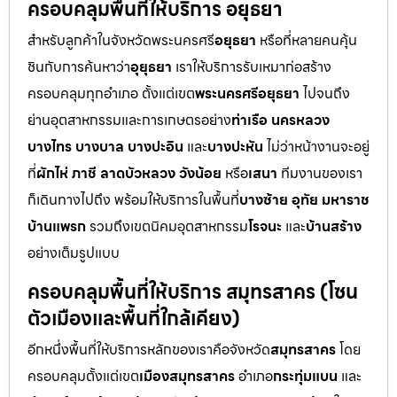
ครอบคลุมพื้นที่ให้บริการ อยุธยา
สำหรับลูกค้าในจังหวัดพระนครศรี
อยุธยา
หรือที่หลายคนคุ้น
ชินกับการค้นหาว่า
อุยุธยา
เราให้บริการรับเหมาก่อสร้าง
ครอบคลุมทุกอำเภอ ตั้งแต่เขต
พระนครศรีอยุธยา
ไปจนถึง
ย่านอุตสาหกรรมและการเกษตรอย่าง
ท่าเรือ นครหลวง
บางไทร บางบาล บางปะอิน
และ
บางปะหัน
ไม่ว่าหน้างานจะอยู่
ที่
ผักไห่ ภาชี ลาดบัวหลวง วังน้อย
หรือ
เสนา
ทีมงานของเรา
ก็เดินทางไปถึง พร้อมให้บริการในพื้นที่
บางซ้าย อุทัย มหาราช
บ้านแพรก
รวมถึงเขตนิคมอุตสาหกรรม
โรจนะ
และ
บ้านสร้าง
อย่างเต็มรูปแบบ
ครอบคลุมพื้นที่ให้บริการ สมุทรสาคร (โซน
ตัวเมืองและพื้นที่ใกล้เคียง)
อีกหนึ่งพื้นที่ให้บริการหลักของเราคือจังหวัด
สมุทรสาคร
โดย
ครอบคลุมตั้งแต่เขต
เมืองสมุทรสาคร
อำเภอ
กระทุ่มแบน
และ