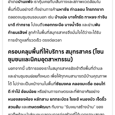
อำเภอ
บ้านแพ้ว
เราคุ้นเคยกับเส้นทางและสภาพแวดล้อมใน
พื้นที่เป็นอย่างดี ทั้งย่านการค้า
มหาชัย ท่าฉลอม โกรกกราก
ตลอดจนชุมชนรอบนอก เช่น
บ้านบ่อ บางโทรัด กาหลง ท่าจีน
นาดี ท่าทราย
ไปจนถึง
คอกกระบือ บางน้ำจืด
และย่าน
พัน
ท้ายนรสิงห์
ลูกค้าในพื้นที่สมุทรสาครจึงมั่นใจได้ว่าจะได้รับ
การเข้าดูแลที่รวดเร็ว ตรงต่อเวลา
ครอบคลุมพื้นที่ให้บริการ สมุทรสาคร (โซน
ชุมชนและนิคมอุตสาหกรรม)
นอกจากนี้ บริการของเราในสมุทรสาครยังเข้าถึงพื้นที่ตำบล
และย่านชุมชนย่อยทั้งหมด เพื่อให้ทุกคนสามารถมีบ้านคุณภาพ
ได้ ไม่ว่าจะเป็นหน้างานในพื้นที่
ชัยมงคล คลองมะเดื่อ ดอนไก่
ดี ท่าไม้ อ้อมน้อย
หรือย่านการเกษตรและที่พักอาศัยอย่าง
หนองสองห้อง หลักสาม ยกกระบัตร โรงเข้ หนองบัว เจ็ดริ้ว
สวนส้ม
และ
เกษตรพัฒนา
ทีมงาน “รับเหมาสร้างบ้าน” ของ
เราก็พร้อมนำส่งมอบผลงานการก่อสร้างที่ได้มาตรฐานสูงสุด