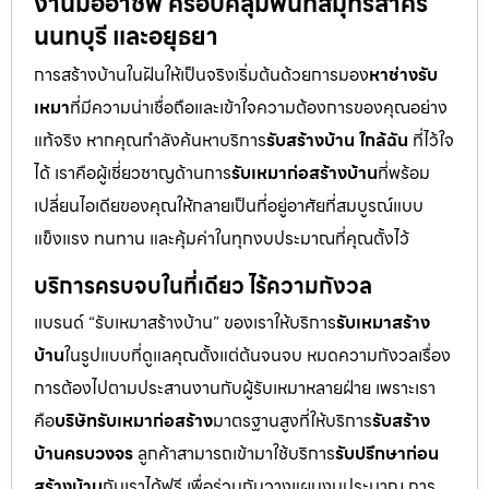
งานมืออาชีพ ครอบคลุมพื้นที่สมุทรสาคร
นนทบุรี และอยุธยา
การสร้างบ้านในฝันให้เป็นจริงเริ่มต้นด้วยการมอง
หาช่างรับ
เหมา
ที่มีความน่าเชื่อถือและเข้าใจความต้องการของคุณอย่าง
แท้จริง หากคุณกำลังค้นหาบริการ
รับสร้างบ้าน ใกล้ฉัน
ที่ไว้ใจ
ได้ เราคือผู้เชี่ยวชาญด้านการ
รับเหมาก่อสร้างบ้าน
ที่พร้อม
เปลี่ยนไอเดียของคุณให้กลายเป็นที่อยู่อาศัยที่สมบูรณ์แบบ
แข็งแรง ทนทาน และคุ้มค่าในทุกงบประมาณที่คุณตั้งไว้
บริการครบจบในที่เดียว ไร้ความกังวล
แบรนด์ “รับเหมาสร้างบ้าน” ของเราให้บริการ
รับเหมาสร้าง
บ้าน
ในรูปแบบที่ดูแลคุณตั้งแต่ต้นจนจบ หมดความกังวลเรื่อง
การต้องไปตามประสานงานกับผู้รับเหมาหลายฝ่าย เพราะเรา
คือ
บริษัทรับเหมาก่อสร้าง
มาตรฐานสูงที่ให้บริการ
รับสร้าง
บ้านครบวงจร
ลูกค้าสามารถเข้ามาใช้บริการ
รับปรึกษาก่อน
สร้างบ้าน
กับเราได้ฟรี เพื่อร่วมกันวางแผนงบประมาณ การ