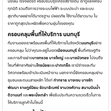
นั่งเล่น โรงจอดรถ หรือปรับปรุงโครงสร้างเดิม เราดูแลให้ครบ
ทุกมิติ รวมถึงการวางระบบไฟฟ้า ระบบประปา และระบบ
สุขาภิบาลอย่างได้มาตรฐาน ปลอดภัย ใช้งานได้ยาวนาน ใน
ราคาถูกสุดประหยัดเพื่อความอุ่นใจของคุณ
ครอบคลุมพื้นที่ให้บริการ นนทบุรี
ทีมงานของเราพร้อมลงพื้นที่ให้บริการในจังหวัด
นนทบุรี
อย่าง
ครอบคลุม ไม่ว่าคุณจะอยู่ในเขต
เมืองนนทบุรี
พื้นที่เศรษฐกิจ
และการค้าอย่าง
บางกรวย บางใหญ่
และ
บางบัวทอง
ไปจนถึง
โซนที่พักอาศัยย่าน
ไทรน้อย
และ
ปากเกร็ด
เรามีช่างและทีม
วิศวกรพร้อมเข้าประเมินหน้างาน นอกจากนี้ยังครอบคลุมย่าน
ชุมชนและถนนสายหลัก ได้แก่
ท่าทราย บางเขน บางรัก
พัฒนา ราษฎร์นิยม รัตนาธิเบศร์ งามวงศ์วาน สนามบินน้ำ
ติวานนท์
และ
พระนั่งเกล้า
เพื่อรับประกันความรวดเร็วในการ
ให้บริการลูกค้าในโซนนี้