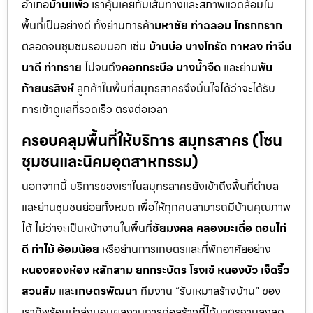
อำเภอ
บ้านแพ้ว
เราคุ้นเคยกับเส้นทางและสภาพแวดล้อมใน
พื้นที่เป็นอย่างดี ทั้งย่านการค้า
มหาชัย ท่าฉลอม โกรกกราก
ตลอดจนชุมชนรอบนอก เช่น
บ้านบ่อ บางโทรัด กาหลง ท่าจีน
นาดี ท่าทราย
ไปจนถึง
คอกกระบือ บางน้ำจืด
และย่าน
พัน
ท้ายนรสิงห์
ลูกค้าในพื้นที่สมุทรสาครจึงมั่นใจได้ว่าจะได้รับ
การเข้าดูแลที่รวดเร็ว ตรงต่อเวลา
ครอบคลุมพื้นที่ให้บริการ สมุทรสาคร (โซน
ชุมชนและนิคมอุตสาหกรรม)
นอกจากนี้ บริการของเราในสมุทรสาครยังเข้าถึงพื้นที่ตำบล
และย่านชุมชนย่อยทั้งหมด เพื่อให้ทุกคนสามารถมีบ้านคุณภาพ
ได้ ไม่ว่าจะเป็นหน้างานในพื้นที่
ชัยมงคล คลองมะเดื่อ ดอนไก่
ดี ท่าไม้ อ้อมน้อย
หรือย่านการเกษตรและที่พักอาศัยอย่าง
หนองสองห้อง หลักสาม ยกกระบัตร โรงเข้ หนองบัว เจ็ดริ้ว
สวนส้ม
และ
เกษตรพัฒนา
ทีมงาน “รับเหมาสร้างบ้าน” ของ
เราก็พร้อมนำส่งมอบผลงานการก่อสร้างที่ได้มาตรฐานสูงสุด