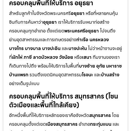
ครอบคลุมพื้นที่ให้บริการ อยุธยา
สำหรับลูกค้าในจังหวัดพระนครศรี
อยุธยา
หรือที่หลายคนคุ้น
ชินกับการค้นหาว่า
อุยุธยา
เราให้บริการรับเหมาก่อสร้าง
ครอบคลุมทุกอำเภอ ตั้งแต่เขต
พระนครศรีอยุธยา
ไปจนถึง
ย่านอุตสาหกรรมและการเกษตรอย่าง
ท่าเรือ นครหลวง
บางไทร บางบาล บางปะอิน
และ
บางปะหัน
ไม่ว่าหน้างานจะอยู่
ที่
ผักไห่ ภาชี ลาดบัวหลวง วังน้อย
หรือ
เสนา
ทีมงานของเรา
ก็เดินทางไปถึง พร้อมให้บริการในพื้นที่
บางซ้าย อุทัย มหาราช
บ้านแพรก
รวมถึงเขตนิคมอุตสาหกรรม
โรจนะ
และ
บ้านสร้าง
อย่างเต็มรูปแบบ
ครอบคลุมพื้นที่ให้บริการ สมุทรสาคร (โซน
ตัวเมืองและพื้นที่ใกล้เคียง)
อีกหนึ่งพื้นที่ให้บริการหลักของเราคือจังหวัด
สมุทรสาคร
โดย
ครอบคลุมตั้งแต่เขต
เมืองสมุทรสาคร
อำเภอ
กระทุ่มแบน
และ