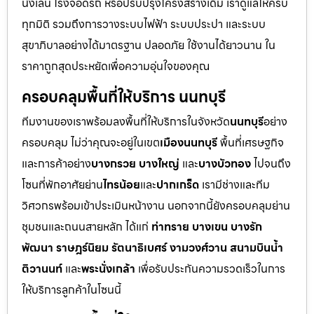
นั่งเล่น โรงจอดรถ หรือปรับปรุงโครงสร้างเดิม เราดูแลให้ครบ
ทุกมิติ รวมถึงการวางระบบไฟฟ้า ระบบประปา และระบบ
สุขาภิบาลอย่างได้มาตรฐาน ปลอดภัย ใช้งานได้ยาวนาน ใน
ราคาถูกสุดประหยัดเพื่อความอุ่นใจของคุณ
ครอบคลุมพื้นที่ให้บริการ นนทบุรี
ทีมงานของเราพร้อมลงพื้นที่ให้บริการในจังหวัด
นนทบุรี
อย่าง
ครอบคลุม ไม่ว่าคุณจะอยู่ในเขต
เมืองนนทบุรี
พื้นที่เศรษฐกิจ
และการค้าอย่าง
บางกรวย บางใหญ่
และ
บางบัวทอง
ไปจนถึง
โซนที่พักอาศัยย่าน
ไทรน้อย
และ
ปากเกร็ด
เรามีช่างและทีม
วิศวกรพร้อมเข้าประเมินหน้างาน นอกจากนี้ยังครอบคลุมย่าน
ชุมชนและถนนสายหลัก ได้แก่
ท่าทราย บางเขน บางรัก
พัฒนา ราษฎร์นิยม รัตนาธิเบศร์ งามวงศ์วาน สนามบินน้ำ
ติวานนท์
และ
พระนั่งเกล้า
เพื่อรับประกันความรวดเร็วในการ
ให้บริการลูกค้าในโซนนี้