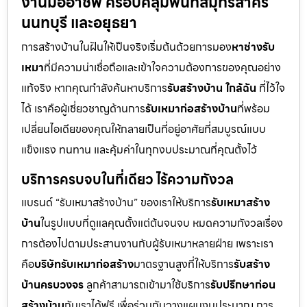
งานมืออาชีพ ครอบคลุมพื้นที่สมุทรสาคร
นนทบุรี และอยุธยา
การสร้างบ้านในฝันให้เป็นจริงเริ่มต้นด้วยการมอง
หาช่างรับ
เหมา
ที่มีความน่าเชื่อถือและเข้าใจความต้องการของคุณอย่าง
แท้จริง หากคุณกำลังค้นหาบริการ
รับสร้างบ้าน ใกล้ฉัน
ที่ไว้ใจ
ได้ เราคือผู้เชี่ยวชาญด้านการ
รับเหมาก่อสร้างบ้าน
ที่พร้อม
เปลี่ยนไอเดียของคุณให้กลายเป็นที่อยู่อาศัยที่สมบูรณ์แบบ
แข็งแรง ทนทาน และคุ้มค่าในทุกงบประมาณที่คุณตั้งไว้
บริการครบจบในที่เดียว ไร้ความกังวล
แบรนด์ “รับเหมาสร้างบ้าน” ของเราให้บริการ
รับเหมาสร้าง
บ้าน
ในรูปแบบที่ดูแลคุณตั้งแต่ต้นจนจบ หมดความกังวลเรื่อง
การต้องไปตามประสานงานกับผู้รับเหมาหลายฝ่าย เพราะเรา
คือ
บริษัทรับเหมาก่อสร้าง
มาตรฐานสูงที่ให้บริการ
รับสร้าง
บ้านครบวงจร
ลูกค้าสามารถเข้ามาใช้บริการ
รับปรึกษาก่อน
สร้างบ้าน
กับเราได้ฟรี เพื่อร่วมกันวางแผนงบประมาณ การ