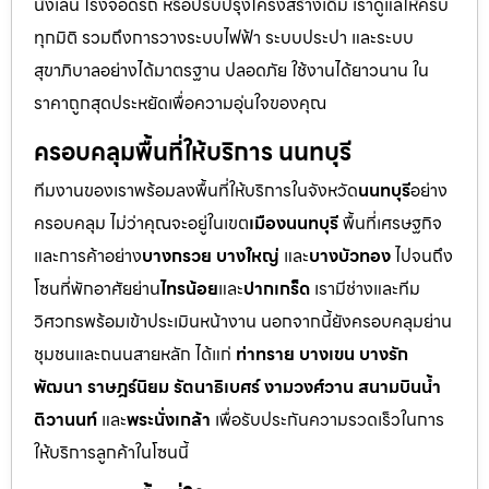
นั่งเล่น โรงจอดรถ หรือปรับปรุงโครงสร้างเดิม เราดูแลให้ครบ
ทุกมิติ รวมถึงการวางระบบไฟฟ้า ระบบประปา และระบบ
สุขาภิบาลอย่างได้มาตรฐาน ปลอดภัย ใช้งานได้ยาวนาน ใน
ราคาถูกสุดประหยัดเพื่อความอุ่นใจของคุณ
ครอบคลุมพื้นที่ให้บริการ นนทบุรี
ทีมงานของเราพร้อมลงพื้นที่ให้บริการในจังหวัด
นนทบุรี
อย่าง
ครอบคลุม ไม่ว่าคุณจะอยู่ในเขต
เมืองนนทบุรี
พื้นที่เศรษฐกิจ
และการค้าอย่าง
บางกรวย บางใหญ่
และ
บางบัวทอง
ไปจนถึง
โซนที่พักอาศัยย่าน
ไทรน้อย
และ
ปากเกร็ด
เรามีช่างและทีม
วิศวกรพร้อมเข้าประเมินหน้างาน นอกจากนี้ยังครอบคลุมย่าน
ชุมชนและถนนสายหลัก ได้แก่
ท่าทราย บางเขน บางรัก
พัฒนา ราษฎร์นิยม รัตนาธิเบศร์ งามวงศ์วาน สนามบินน้ำ
ติวานนท์
และ
พระนั่งเกล้า
เพื่อรับประกันความรวดเร็วในการ
ให้บริการลูกค้าในโซนนี้