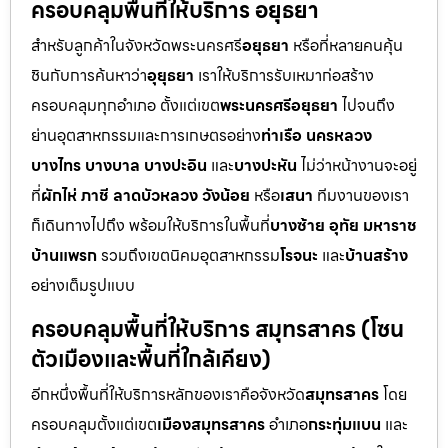
ครอบคลุมพื้นที่ให้บริการ อยุธยา
สำหรับลูกค้าในจังหวัดพระนครศรี
อยุธยา
หรือที่หลายคนคุ้น
ชินกับการค้นหาว่า
อุยุธยา
เราให้บริการรับเหมาก่อสร้าง
ครอบคลุมทุกอำเภอ ตั้งแต่เขต
พระนครศรีอยุธยา
ไปจนถึง
ย่านอุตสาหกรรมและการเกษตรอย่าง
ท่าเรือ นครหลวง
บางไทร บางบาล บางปะอิน
และ
บางปะหัน
ไม่ว่าหน้างานจะอยู่
ที่
ผักไห่ ภาชี ลาดบัวหลวง วังน้อย
หรือ
เสนา
ทีมงานของเรา
ก็เดินทางไปถึง พร้อมให้บริการในพื้นที่
บางซ้าย อุทัย มหาราช
บ้านแพรก
รวมถึงเขตนิคมอุตสาหกรรม
โรจนะ
และ
บ้านสร้าง
อย่างเต็มรูปแบบ
ครอบคลุมพื้นที่ให้บริการ สมุทรสาคร (โซน
ตัวเมืองและพื้นที่ใกล้เคียง)
อีกหนึ่งพื้นที่ให้บริการหลักของเราคือจังหวัด
สมุทรสาคร
โดย
ครอบคลุมตั้งแต่เขต
เมืองสมุทรสาคร
อำเภอ
กระทุ่มแบน
และ