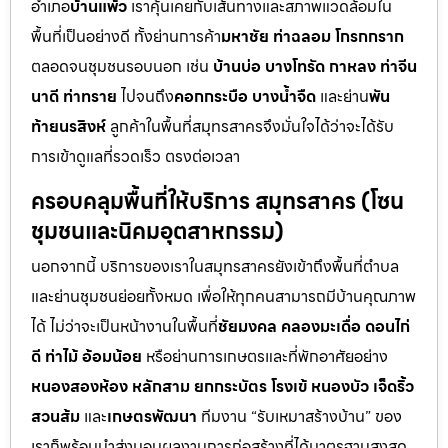
อำเภอ
บ้านแพ้ว
เราคุ้นเคยกับเส้นทางและสภาพแวดล้อมใน
พื้นที่เป็นอย่างดี ทั้งย่านการค้า
มหาชัย ท่าฉลอม โกรกกราก
ตลอดจนชุมชนรอบนอก เช่น
บ้านบ่อ บางโทรัด กาหลง ท่าจีน
นาดี ท่าทราย
ไปจนถึง
คอกกระบือ บางน้ำจืด
และย่าน
พัน
ท้ายนรสิงห์
ลูกค้าในพื้นที่สมุทรสาครจึงมั่นใจได้ว่าจะได้รับ
การเข้าดูแลที่รวดเร็ว ตรงต่อเวลา
ครอบคลุมพื้นที่ให้บริการ สมุทรสาคร (โซน
ชุมชนและนิคมอุตสาหกรรม)
นอกจากนี้ บริการของเราในสมุทรสาครยังเข้าถึงพื้นที่ตำบล
และย่านชุมชนย่อยทั้งหมด เพื่อให้ทุกคนสามารถมีบ้านคุณภาพ
ได้ ไม่ว่าจะเป็นหน้างานในพื้นที่
ชัยมงคล คลองมะเดื่อ ดอนไก่
ดี ท่าไม้ อ้อมน้อย
หรือย่านการเกษตรและที่พักอาศัยอย่าง
หนองสองห้อง หลักสาม ยกกระบัตร โรงเข้ หนองบัว เจ็ดริ้ว
สวนส้ม
และ
เกษตรพัฒนา
ทีมงาน “รับเหมาสร้างบ้าน” ของ
เราก็พร้อมนำส่งมอบผลงานการก่อสร้างที่ได้มาตรฐานสูงสุด