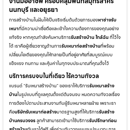
งานมืออาชีพ ครอบคลุมพื้นที่สมุทรสาคร
นนทบุรี และอยุธยา
การสร้างบ้านในฝันให้เป็นจริงเริ่มต้นด้วยการมอง
หาช่างรับ
เหมา
ที่มีความน่าเชื่อถือและเข้าใจความต้องการของคุณอย่าง
แท้จริง หากคุณกำลังค้นหาบริการ
รับสร้างบ้าน ใกล้ฉัน
ที่ไว้ใจ
ได้ เราคือผู้เชี่ยวชาญด้านการ
รับเหมาก่อสร้างบ้าน
ที่พร้อม
เปลี่ยนไอเดียของคุณให้กลายเป็นที่อยู่อาศัยที่สมบูรณ์แบบ
แข็งแรง ทนทาน และคุ้มค่าในทุกงบประมาณที่คุณตั้งไว้
บริการครบจบในที่เดียว ไร้ความกังวล
แบรนด์ “รับเหมาสร้างบ้าน” ของเราให้บริการ
รับเหมาสร้าง
บ้าน
ในรูปแบบที่ดูแลคุณตั้งแต่ต้นจนจบ หมดความกังวลเรื่อง
การต้องไปตามประสานงานกับผู้รับเหมาหลายฝ่าย เพราะเรา
คือ
บริษัทรับเหมาก่อสร้าง
มาตรฐานสูงที่ให้บริการ
รับสร้าง
บ้านครบวงจร
ลูกค้าสามารถเข้ามาใช้บริการ
รับปรึกษาก่อน
สร้างบ้าน
กับเราได้ฟรี เพื่อร่วมกันวางแผนงบประมาณ การ