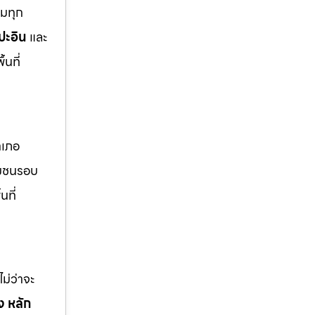
ุมทุก
ปะอิน
และ
นที่
ำเภอ
มชนรอบ
นที่
ม่ว่าจะ
 หลัก