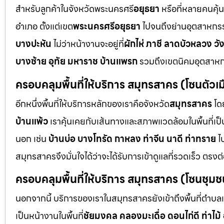
สำหรับลูกค้าในจังหวัดพระนครศรี
อยุธยา
หรือที่หลายคนคุ้
อำเภอ ตั้งแต่เขต
พระนครศรีอยุธยา
ไปจนถึงย่านอุตสาหกร
บางปะหัน
ไม่ว่าหน้างานจะอยู่ที่
ผักไห่ ภาชี ลาดบัวหลวง วั
บางซ้าย อุทัย มหาราช บ้านแพรก
รวมถึงเขตนิคมอุตสาห
ครอบคลุมพื้นที่ให้บริการ สมุทรสาคร (โซนตัวเมื
อีกหนึ่งพื้นที่ให้บริการหลักของเราคือจังหวัด
สมุทรสาคร
โด
บ้านแพ้ว
เราคุ้นเคยกับเส้นทางและสภาพแวดล้อมในพื้นที่เป็น
นอก เช่น
บ้านบ่อ บางโทรัด กาหลง ท่าจีน นาดี ท่าทราย
ไ
สมุทรสาครจึงมั่นใจได้ว่าจะได้รับการเข้าดูแลที่รวดเร็ว ตรงต
ครอบคลุมพื้นที่ให้บริการ สมุทรสาคร (โซนชุ
นอกจากนี้ บริการของเราในสมุทรสาครยังเข้าถึงพื้นที่ตำบลแ
เป็นหน้างานในพื้นที่
ชัยมงคล คลองมะเดื่อ ดอนไก่ดี ท่าไม้