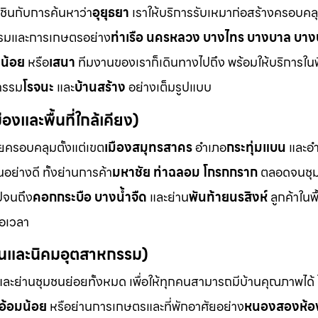
นชินกับการค้นหาว่า
อุยุธยา
เราให้บริการรับเหมาก่อสร้างครอบคล
รมและการเกษตรอย่าง
ท่าเรือ นครหลวง บางไทร บางบาล บาง
งน้อย
หรือ
เสนา
ทีมงานของเราก็เดินทางไปถึง พร้อมให้บริการในพื้
กรรม
โรจนะ
และ
บ้านสร้าง
อย่างเต็มรูปแบบ
องและพื้นที่ใกล้เคียง)
ยครอบคลุมตั้งแต่เขต
เมืองสมุทรสาคร
อำเภอ
กระทุ่มแบน
และอ
อย่างดี ทั้งย่านการค้า
มหาชัย ท่าฉลอม โกรกกราก
ตลอดจนชุ
ปจนถึง
คอกกระบือ บางน้ำจืด
และย่าน
พันท้ายนรสิงห์
ลูกค้าในพื้
่อเวลา
มชนและนิคมอุตสาหกรรม)
ละย่านชุมชนย่อยทั้งหมด เพื่อให้ทุกคนสามารถมีบ้านคุณภาพได้ ไ
 อ้อมน้อย
หรือย่านการเกษตรและที่พักอาศัยอย่าง
หนองสองห้อง