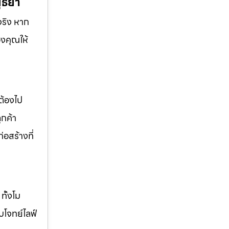
ุธยา
จริง หาก
องคุณให้
ต้องไป
ูกค้า
่อสร้างที่
ทั้งโม
บโจทย์ไลฟ์