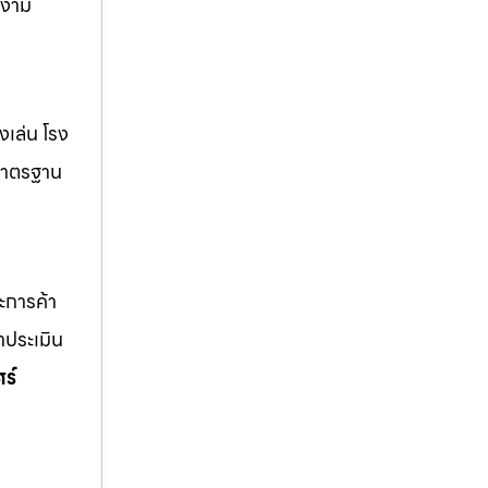
วยงาม
่งเล่น โรง
้มาตรฐาน
ละการค้า
าประเมิน
ร์