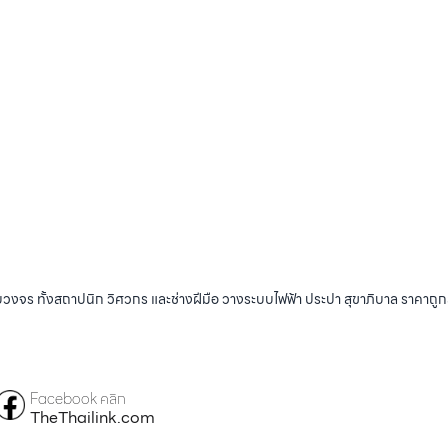
บวงจร ทั้งสถาปนิก วิศวกร และช่างฝีมือ วางระบบไฟฟ้า ประปา สุขาภิบาล ราคาถู
Facebook คลิก
TheThailink.com