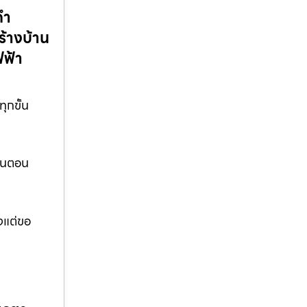
คำ
ร้างบ้าน
ฟฟ้า
ุกขั้น
ั้นตอน
งแต่ขอ