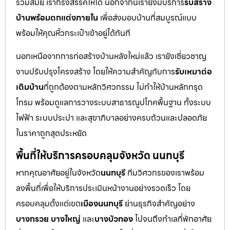
ร่วมสมัย เราก็รังสรรค์ให้ได้ นอกจากนี้เรายังมีบริการ
รับสร้าง
บ้านพร้อมตกแต่งภายใน
เพื่อส่งมอบบ้านที่สมบูรณ์แบบ
พร้อมให้คุณหิ้วกระเป๋าเข้าอยู่ได้ทันที
นอกเหนือจากการก่อสร้างบ้านหลังใหม่แล้ว เรายังเชี่ยวชาญ
งานปรับปรุงโครงสร้าง โดยให้ความสำคัญกับการ
รับเหมาต่อ
เติมบ้าน
ที่ถูกต้องตามหลักวิศวกรรม ไม่ทำให้บ้านหลักทรุด
โทรม พร้อมดูแลการวางระบบสาธารณูปโภคพื้นฐาน ทั้งระบบ
ไฟฟ้า ระบบประปา และสุขาภิบาลอย่างครบถ้วนและปลอดภัย
ในราคาถูกสุดประหยัด
พื้นที่ให้บริการครอบคลุมจังหวัด นนทบุรี
หากคุณอาศัยอยู่ในจังหวัด
นนทบุรี
ทีมวิศวกรของเราพร้อม
ลงพื้นที่เพื่อให้บริการประเมินหน้างานอย่างรวดเร็ว โดย
ครอบคลุมตั้งแต่เขต
เมืองนนทบุรี
ย่านธุรกิจสำคัญอย่าง
บางกรวย บางใหญ่
และ
บางบัวทอง
ไปจนถึงทำเลที่พักอาศัย