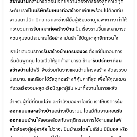
สร้างบ้าน
ที่สามารถตอบโจทย์ความต้องการของลูกค้าได้ทุก
ระดับ เราเป็น
บริษัทรับเหมาก่อสร้าง
ที่เพียบพร้อมไปด้วยทีม
งานสถาปนิก วิศวกร และช่างฝีมือผู้เชี่ยวชาญเฉพาะทาง ทำให้
กระบวนการ
รับเหมาก่อสร้างบ้าน
เป็นเรื่องราบรื่นและสามารถ
ควบคุมงบประมาณได้อย่างแม่นยำ ไร้ปัญหาจุกจิกกวนใจ
เรานำเสนอบริการ
รับสร้างบ้านครบวงจร
ตั้งแต่ขั้นตอนการ
เริ่มต้นพูดคุย โดยเปิดให้ลูกค้าสามารถเข้ามา
รับปรึกษาก่อน
สร้างบ้าน
ได้ฟรี เพื่อร่วมกันวางแผนด้านโครงสร้าง จัดสรรงบ
ประมาณ และเลือกใช้วัสดุก่อสร้างที่คุ้มค่าที่สุด เพื่อให้คุณหมด
กังวลเรื่องงบหลุดหรือปัญหาผู้รับเหมาทิ้งงานในภายหลัง
สำหรับผู้ที่มีที่ดินเปล่าและกำลังมองหาไอเดีย เราให้บริการ
รับ
ออกแบบและสร้างบ้าน
อย่างเป็นระบบ โดยมีทีมงานคอย
รับ
ออกแบบบ้าน
ให้สอดคล้องกับพฤติกรรมการใช้งานและไลฟ์
สไตล์ของผู้อยู่อาศัย ไม่ว่าจะเป็นบ้านสไตล์โมเดิร์น มินิมอล หรือ