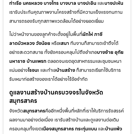
ท่าเรือ นครหลวง บางไทร บางบาล บางปะอิน
และ
บางปะหัน
เรารับประกันคุณภาพงานโครงสร้างที่มีความแข็งแรงทนทาน
สามารถรองรับทุกสภาพแวดล้อมได้อย่างยอดเยี่ยม
ไม่ว่าหน้างานของลูกค้าจะตั้งอยู่ในพื้นที่
ผักไห่ ภาชี
ลาดบัวหลวง วังน้อย
หรือ
เสนา
ทีมงานก็สามารถเข้าถึงได้
อย่างสะดวกสบาย ทั้งยังครอบคลุมไปถึงอำเภอ
บางซ้าย อุทัย
มหาราช บ้านแพรก
ตลอดจนเขตอุตสาหกรรมและชุมชนหนา
แน่นอย่าง
โรจนะ
และทำเล
บ้านสร้าง
ก็สามารถเรียกใช้บริการ
รับเหมาก่อสร้างของเราได้อย่างไร้ข้อจำกัด
ดูแลงานสร้างบ้านครบวงจรในจังหวัด
สมุทรสาคร
จังหวัด
สมุทรสาคร
คืออีกหนึ่งพื้นที่หลักที่เราให้บริการรังสรรค์
ผลงานมาอย่างต่อเนื่อง เรารับสร้างบ้านและดูแลงานต่อเติม
ครอบคลุมทั้งเขต
เมืองสมุทรสาคร กระทุ่มแบน
และ
บ้านแพ้ว