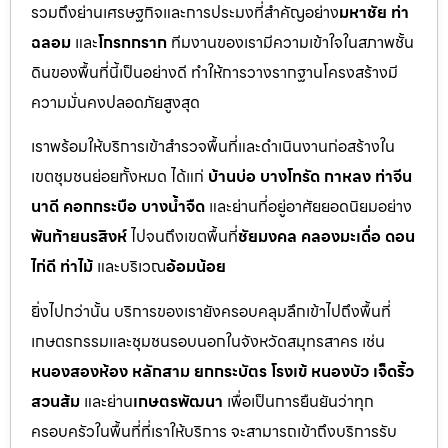
รวมถึงย่านเศรษฐกิจและการประมงที่สำคัญอย่าง
มหาชัย ท่า
ฉลอม
และ
โกรกกราก
ทีมงานของเรามีความเข้าใจในสภาพชั้น
ดินของพื้นที่นี้เป็นอย่างดี ทำให้การวางรากฐานโครงสร้างมี
ความมั่นคงปลอดภัยสูงสุด
เราพร้อมให้บริการเข้าสำรวจพื้นที่และดำเนินงานก่อสร้างใน
เขตชุมชนย่อยทั้งหมด ได้แก่
บ้านบ่อ บางโทรัด กาหลง ท่าจีน
นาดี คอกกระบือ บางน้ำจืด
และย่านที่อยู่อาศัยยอดนิยมอย่าง
พันท้ายนรสิงห์
ไปจนถึงเขตพื้นที่
ชัยมงคล คลองมะเดื่อ ดอน
ไก่ดี ท่าไม้
และบริเวณ
อ้อมน้อย
ยิ่งไปกว่านั้น บริการของเรายังครอบคลุมลึกเข้าไปถึงพื้นที่
เกษตรกรรมและชุมชนรอบนอกในจังหวัดสมุทรสาคร เช่น
หนองสองห้อง หลักสาม ยกกระบัตร โรงเข้ หนองบัว เจ็ดริ้ว
สวนส้ม
และย่าน
เกษตรพัฒนา
เพื่อเป็นการยืนยันว่าทุก
ครอบครัวในพื้นที่ที่เราให้บริการ จะสามารถเข้าถึงบริการรับ