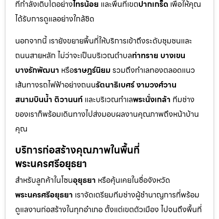
ที่กำลังเติบโตอย่าง
ไทรน้อย
และพื้นที่เขต
ปากเกร็ด
เพื่อให้คุณ
ได้รับการดูแลอย่างใกล้ชิด
นอกจากนี้ เรายังขยายพื้นที่ให้บริการเข้าถึงระดับชุมชนและ
ถนนสายหลัก ไม่ว่าจะเป็นบริเวณตำบล
ท่าทราย บางเขน
บางรักพัฒนา
หรือ
ราษฎร์นิยม
รวมถึงทำเลทองตลอดแนว
เส้นทางรถไฟฟ้าอย่างถนน
รัตนาธิเบศร์ งามวงศ์วาน
สนามบินน้ำ ติวานนท์
และบริเวณทำเล
พระนั่งเกล้า
ทีมช่าง
ของเราก็พร้อมเดินทางไปส่งมอบผลงานคุณภาพถึงหน้าบ้าน
คุณ
บริการก่อสร้างคุณภาพในพื้นที่
พระนครศรีอยุธยา
สำหรับลูกค้าในโซน
อุยุธยา
หรือคุ้นเคยในชื่อจังหวัด
พระนครศรีอยุธยา
เราจัดเตรียมทีมช่างผู้ชำนาญการที่พร้อม
ดูแลงานก่อสร้างในทุกอำเภอ ตั้งแต่เขตตัวเมือง ไปจนถึงพื้นที่