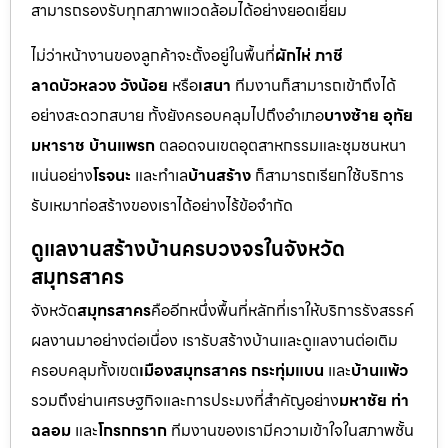
สามารถรองรับทุกสภาพแวดล้อมได้อย่างยอดเยี่ยม
ไม่ว่าหน้างานของลูกค้าจะตั้งอยู่ในพื้นที่
ผักไห่ ภาชี
ลาดบัวหลวง วังน้อย
หรือ
เสนา
ทีมงานก็สามารถเข้าถึงได้
อย่างสะดวกสบาย ทั้งยังครอบคลุมไปถึงอำเภอ
บางซ้าย อุทัย
มหาราช บ้านแพรก
ตลอดจนเขตอุตสาหกรรมและชุมชนหนา
แน่นอย่าง
โรจนะ
และทำเล
บ้านสร้าง
ก็สามารถเรียกใช้บริการ
รับเหมาก่อสร้างของเราได้อย่างไร้ข้อจำกัด
ดูแลงานสร้างบ้านครบวงจรในจังหวัด
สมุทรสาคร
จังหวัด
สมุทรสาคร
คืออีกหนึ่งพื้นที่หลักที่เราให้บริการรังสรรค์
ผลงานมาอย่างต่อเนื่อง เรารับสร้างบ้านและดูแลงานต่อเติม
ครอบคลุมทั้งเขต
เมืองสมุทรสาคร กระทุ่มแบน
และ
บ้านแพ้ว
รวมถึงย่านเศรษฐกิจและการประมงที่สำคัญอย่าง
มหาชัย ท่า
ฉลอม
และ
โกรกกราก
ทีมงานของเรามีความเข้าใจในสภาพชั้น