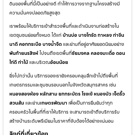
ดินของพื้นที่นี้เป็นอย่างดี ทำให้การวางรากฐานโครงสร้างมี
ความมั่นคงปลอดภัยสูงสุด
เราพร้อมให้บริการเข้าสำรวจพื้นที่และดำเนินงานก่อสร้างใน
เขตชุมชนย่อยทั้งหมด ได้แก่
บ้านบ่อ บางโทรัด กาหลง ท่าจีน
นาดี คอกกระบือ บางน้ำจืด
และย่านที่อยู่อาศัยยอดนิยมอย่าง
พันท้ายนรสิงห์
ไปจนถึงเขตพื้นที่
ชัยมงคล คลองมะเดื่อ ดอน
ไก่ดี ท่าไม้
และบริเวณ
อ้อมน้อย
ยิ่งไปกว่านั้น บริการของเรายังครอบคลุมลึกเข้าไปถึงพื้นที่
เกษตรกรรมและชุมชนรอบนอกในจังหวัดสมุทรสาคร เช่น
หนองสองห้อง หลักสาม ยกกระบัตร โรงเข้ หนองบัว เจ็ดริ้ว
สวนส้ม
และย่าน
เกษตรพัฒนา
เพื่อเป็นการยืนยันว่าทุก
ครอบครัวในพื้นที่ที่เราให้บริการ จะสามารถเข้าถึงบริการรับ
สร้างบ้านระดับพรีเมียมในราคาที่จับต้องได้อย่างแน่นอน
ลิงก์ที่เกี่ยวข้อง