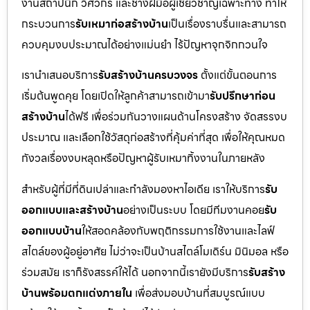
งานสถาปนิก วิศวกร และช่างฝีมือผู้เชี่ยวชาญเฉพาะทาง ทำให้
กระบวนการ
รับเหมาก่อสร้างบ้าน
เป็นเรื่องราบรื่นและสามารถ
ควบคุมงบประมาณได้อย่างแม่นยำ ไร้ปัญหาจุกจิกกวนใจ
เรานำเสนอบริการ
รับสร้างบ้านครบวงจร
ตั้งแต่ขั้นตอนการ
เริ่มต้นพูดคุย โดยเปิดให้ลูกค้าสามารถเข้ามา
รับปรึกษาก่อน
สร้างบ้าน
ได้ฟรี เพื่อร่วมกันวางแผนด้านโครงสร้าง จัดสรรงบ
ประมาณ และเลือกใช้วัสดุก่อสร้างที่คุ้มค่าที่สุด เพื่อให้คุณหมด
กังวลเรื่องงบหลุดหรือปัญหาผู้รับเหมาทิ้งงานในภายหลัง
สำหรับผู้ที่มีที่ดินเปล่าและกำลังมองหาไอเดีย เราให้บริการ
รับ
ออกแบบและสร้างบ้าน
อย่างเป็นระบบ โดยมีทีมงานคอย
รับ
ออกแบบบ้าน
ให้สอดคล้องกับพฤติกรรมการใช้งานและไลฟ์
สไตล์ของผู้อยู่อาศัย ไม่ว่าจะเป็นบ้านสไตล์โมเดิร์น มินิมอล หรือ
ร่วมสมัย เราก็รังสรรค์ให้ได้ นอกจากนี้เรายังมีบริการ
รับสร้าง
บ้านพร้อมตกแต่งภายใน
เพื่อส่งมอบบ้านที่สมบูรณ์แบบ