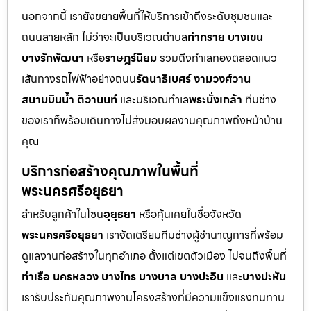
นอกจากนี้ เรายังขยายพื้นที่ให้บริการเข้าถึงระดับชุมชนและ
ถนนสายหลัก ไม่ว่าจะเป็นบริเวณตำบล
ท่าทราย บางเขน
บางรักพัฒนา
หรือ
ราษฎร์นิยม
รวมถึงทำเลทองตลอดแนว
เส้นทางรถไฟฟ้าอย่างถนน
รัตนาธิเบศร์ งามวงศ์วาน
สนามบินน้ำ ติวานนท์
และบริเวณทำเล
พระนั่งเกล้า
ทีมช่าง
ของเราก็พร้อมเดินทางไปส่งมอบผลงานคุณภาพถึงหน้าบ้าน
คุณ
บริการก่อสร้างคุณภาพในพื้นที่
พระนครศรีอยุธยา
สำหรับลูกค้าในโซน
อุยุธยา
หรือคุ้นเคยในชื่อจังหวัด
พระนครศรีอยุธยา
เราจัดเตรียมทีมช่างผู้ชำนาญการที่พร้อม
ดูแลงานก่อสร้างในทุกอำเภอ ตั้งแต่เขตตัวเมือง ไปจนถึงพื้นที่
ท่าเรือ นครหลวง บางไทร บางบาล บางปะอิน
และ
บางปะหัน
เรารับประกันคุณภาพงานโครงสร้างที่มีความแข็งแรงทนทาน