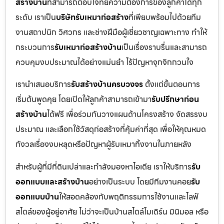
สร้างบ้าน
ที่สามารถตอบโจทย์ความต้องการของลูกค้าได้ทุก
ระดับ เราเป็น
บริษัทรับเหมาก่อสร้าง
ที่เพียบพร้อมไปด้วยทีม
งานสถาปนิก วิศวกร และช่างฝีมือผู้เชี่ยวชาญเฉพาะทาง ทำให้
กระบวนการ
รับเหมาก่อสร้างบ้าน
เป็นเรื่องราบรื่นและสามารถ
ควบคุมงบประมาณได้อย่างแม่นยำ ไร้ปัญหาจุกจิกกวนใจ
เรานำเสนอบริการ
รับสร้างบ้านครบวงจร
ตั้งแต่ขั้นตอนการ
เริ่มต้นพูดคุย โดยเปิดให้ลูกค้าสามารถเข้ามา
รับปรึกษาก่อน
สร้างบ้าน
ได้ฟรี เพื่อร่วมกันวางแผนด้านโครงสร้าง จัดสรรงบ
ประมาณ และเลือกใช้วัสดุก่อสร้างที่คุ้มค่าที่สุด เพื่อให้คุณหมด
กังวลเรื่องงบหลุดหรือปัญหาผู้รับเหมาทิ้งงานในภายหลัง
สำหรับผู้ที่มีที่ดินเปล่าและกำลังมองหาไอเดีย เราให้บริการ
รับ
ออกแบบและสร้างบ้าน
อย่างเป็นระบบ โดยมีทีมงานคอย
รับ
ออกแบบบ้าน
ให้สอดคล้องกับพฤติกรรมการใช้งานและไลฟ์
สไตล์ของผู้อยู่อาศัย ไม่ว่าจะเป็นบ้านสไตล์โมเดิร์น มินิมอล หรือ