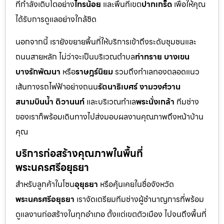
ที่กำลังเติบโตอย่าง
ไทรน้อย
และพื้นที่เขต
ปากเกร็ด
เพื่อให้คุณ
ได้รับการดูแลอย่างใกล้ชิด
นอกจากนี้ เรายังขยายพื้นที่ให้บริการเข้าถึงระดับชุมชนและ
ถนนสายหลัก ไม่ว่าจะเป็นบริเวณตำบล
ท่าทราย บางเขน
บางรักพัฒนา
หรือ
ราษฎร์นิยม
รวมถึงทำเลทองตลอดแนว
เส้นทางรถไฟฟ้าอย่างถนน
รัตนาธิเบศร์ งามวงศ์วาน
สนามบินน้ำ ติวานนท์
และบริเวณทำเล
พระนั่งเกล้า
ทีมช่าง
ของเราก็พร้อมเดินทางไปส่งมอบผลงานคุณภาพถึงหน้าบ้าน
คุณ
บริการก่อสร้างคุณภาพในพื้นที่
พระนครศรีอยุธยา
สำหรับลูกค้าในโซน
อุยุธยา
หรือคุ้นเคยในชื่อจังหวัด
พระนครศรีอยุธยา
เราจัดเตรียมทีมช่างผู้ชำนาญการที่พร้อม
ดูแลงานก่อสร้างในทุกอำเภอ ตั้งแต่เขตตัวเมือง ไปจนถึงพื้นที่