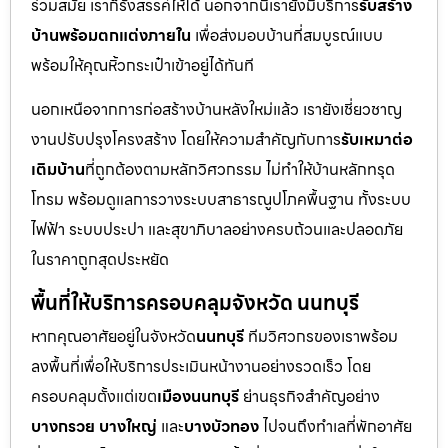
ร่วมสมัย เราก็รังสรรค์ให้ได้ นอกจากนี้เรายังมีบริการ
รับสร้าง
บ้านพร้อมตกแต่งภายใน
เพื่อส่งมอบบ้านที่สมบูรณ์แบบ
พร้อมให้คุณหิ้วกระเป๋าเข้าอยู่ได้ทันที
นอกเหนือจากการก่อสร้างบ้านหลังใหม่แล้ว เรายังเชี่ยวชาญ
งานปรับปรุงโครงสร้าง โดยให้ความสำคัญกับการ
รับเหมาต่อ
เติมบ้าน
ที่ถูกต้องตามหลักวิศวกรรม ไม่ทำให้บ้านหลักทรุด
โทรม พร้อมดูแลการวางระบบสาธารณูปโภคพื้นฐาน ทั้งระบบ
ไฟฟ้า ระบบประปา และสุขาภิบาลอย่างครบถ้วนและปลอดภัย
ในราคาถูกสุดประหยัด
พื้นที่ให้บริการครอบคลุมจังหวัด นนทบุรี
หากคุณอาศัยอยู่ในจังหวัด
นนทบุรี
ทีมวิศวกรของเราพร้อม
ลงพื้นที่เพื่อให้บริการประเมินหน้างานอย่างรวดเร็ว โดย
ครอบคลุมตั้งแต่เขต
เมืองนนทบุรี
ย่านธุรกิจสำคัญอย่าง
บางกรวย บางใหญ่
และ
บางบัวทอง
ไปจนถึงทำเลที่พักอาศัย