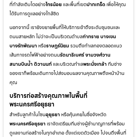
ที่กำลังเติบโตอย่าง
ไทรน้อย
และพื้นที่เขต
ปากเกร็ด
เพื่อให้คุณ
ได้รับการดูแลอย่างใกล้ชิด
นอกจากนี้ เรายังขยายพื้นที่ให้บริการเข้าถึงระดับชุมชนและ
ถนนสายหลัก ไม่ว่าจะเป็นบริเวณตำบล
ท่าทราย บางเขน
บางรักพัฒนา
หรือ
ราษฎร์นิยม
รวมถึงทำเลทองตลอดแนว
เส้นทางรถไฟฟ้าอย่างถนน
รัตนาธิเบศร์ งามวงศ์วาน
สนามบินน้ำ ติวานนท์
และบริเวณทำเล
พระนั่งเกล้า
ทีมช่าง
ของเราก็พร้อมเดินทางไปส่งมอบผลงานคุณภาพถึงหน้าบ้าน
คุณ
บริการก่อสร้างคุณภาพในพื้นที่
พระนครศรีอยุธยา
สำหรับลูกค้าในโซน
อุยุธยา
หรือคุ้นเคยในชื่อจังหวัด
พระนครศรีอยุธยา
เราจัดเตรียมทีมช่างผู้ชำนาญการที่พร้อม
ดูแลงานก่อสร้างในทุกอำเภอ ตั้งแต่เขตตัวเมือง ไปจนถึงพื้นที่