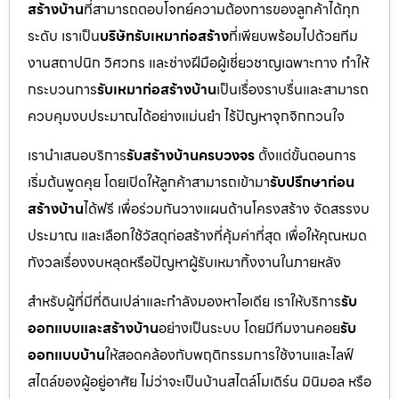
สร้างบ้าน
ที่สามารถตอบโจทย์ความต้องการของลูกค้าได้ทุก
ระดับ เราเป็น
บริษัทรับเหมาก่อสร้าง
ที่เพียบพร้อมไปด้วยทีม
งานสถาปนิก วิศวกร และช่างฝีมือผู้เชี่ยวชาญเฉพาะทาง ทำให้
กระบวนการ
รับเหมาก่อสร้างบ้าน
เป็นเรื่องราบรื่นและสามารถ
ควบคุมงบประมาณได้อย่างแม่นยำ ไร้ปัญหาจุกจิกกวนใจ
เรานำเสนอบริการ
รับสร้างบ้านครบวงจร
ตั้งแต่ขั้นตอนการ
เริ่มต้นพูดคุย โดยเปิดให้ลูกค้าสามารถเข้ามา
รับปรึกษาก่อน
สร้างบ้าน
ได้ฟรี เพื่อร่วมกันวางแผนด้านโครงสร้าง จัดสรรงบ
ประมาณ และเลือกใช้วัสดุก่อสร้างที่คุ้มค่าที่สุด เพื่อให้คุณหมด
กังวลเรื่องงบหลุดหรือปัญหาผู้รับเหมาทิ้งงานในภายหลัง
สำหรับผู้ที่มีที่ดินเปล่าและกำลังมองหาไอเดีย เราให้บริการ
รับ
ออกแบบและสร้างบ้าน
อย่างเป็นระบบ โดยมีทีมงานคอย
รับ
ออกแบบบ้าน
ให้สอดคล้องกับพฤติกรรมการใช้งานและไลฟ์
สไตล์ของผู้อยู่อาศัย ไม่ว่าจะเป็นบ้านสไตล์โมเดิร์น มินิมอล หรือ