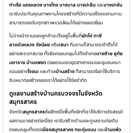
ท่าเรือ นครหลวง บางไทร บางบาล บางปะอิน
และ
บางปะหัน
เรารับประกันคุณภาพงานโครงสร้างที่มีความแข็งแรงทนทาน
สามารถรองรับทุกสภาพแวดล้อมได้อย่างยอดเยี่ยม
ไม่ว่าหน้างานของลูกค้าจะตั้งอยู่ในพื้นที่
ผักไห่ ภาชี
ลาดบัวหลวง วังน้อย
หรือ
เสนา
ทีมงานก็สามารถเข้าถึงได้
อย่างสะดวกสบาย ทั้งยังครอบคลุมไปถึงอำเภอ
บางซ้าย อุทัย
มหาราช บ้านแพรก
ตลอดจนเขตอุตสาหกรรมและชุมชนหนา
แน่นอย่าง
โรจนะ
และทำเล
บ้านสร้าง
ก็สามารถเรียกใช้บริการ
รับเหมาก่อสร้างของเราได้อย่างไร้ข้อจำกัด
ดูแลงานสร้างบ้านครบวงจรในจังหวัด
สมุทรสาคร
จังหวัด
สมุทรสาคร
คืออีกหนึ่งพื้นที่หลักที่เราให้บริการรังสรรค์
ผลงานมาอย่างต่อเนื่อง เรารับสร้างบ้านและดูแลงานต่อเติม
ครอบคลุมทั้งเขต
เมืองสมุทรสาคร กระทุ่มแบน
และ
บ้านแพ้ว