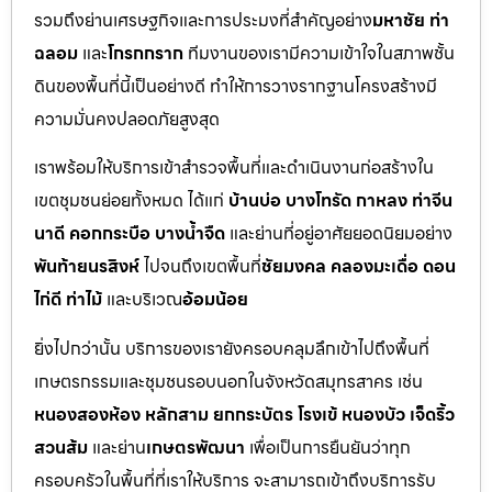
รวมถึงย่านเศรษฐกิจและการประมงที่สำคัญอย่าง
มหาชัย ท่า
ฉลอม
และ
โกรกกราก
ทีมงานของเรามีความเข้าใจในสภาพชั้น
ดินของพื้นที่นี้เป็นอย่างดี ทำให้การวางรากฐานโครงสร้างมี
ความมั่นคงปลอดภัยสูงสุด
เราพร้อมให้บริการเข้าสำรวจพื้นที่และดำเนินงานก่อสร้างใน
เขตชุมชนย่อยทั้งหมด ได้แก่
บ้านบ่อ บางโทรัด กาหลง ท่าจีน
นาดี คอกกระบือ บางน้ำจืด
และย่านที่อยู่อาศัยยอดนิยมอย่าง
พันท้ายนรสิงห์
ไปจนถึงเขตพื้นที่
ชัยมงคล คลองมะเดื่อ ดอน
ไก่ดี ท่าไม้
และบริเวณ
อ้อมน้อย
ยิ่งไปกว่านั้น บริการของเรายังครอบคลุมลึกเข้าไปถึงพื้นที่
เกษตรกรรมและชุมชนรอบนอกในจังหวัดสมุทรสาคร เช่น
หนองสองห้อง หลักสาม ยกกระบัตร โรงเข้ หนองบัว เจ็ดริ้ว
สวนส้ม
และย่าน
เกษตรพัฒนา
เพื่อเป็นการยืนยันว่าทุก
ครอบครัวในพื้นที่ที่เราให้บริการ จะสามารถเข้าถึงบริการรับ