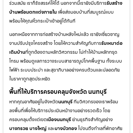
ร่วมสมัย เราก็รังสรรค์ให้ได้ นอกจากนี้เรายังมีบริการ
รับสร้าง
บ้านพร้อมตกแต่งภายใน
เพื่อส่งมอบบ้านที่สมบูรณ์แบบ
พร้อมให้คุณหิ้วกระเป๋าเข้าอยู่ได้ทันที
นอกเหนือจากการก่อสร้างบ้านหลังใหม่แล้ว เรายังเชี่ยวชาญ
งานปรับปรุงโครงสร้าง โดยให้ความสำคัญกับการ
รับเหมาต่อ
เติมบ้าน
ที่ถูกต้องตามหลักวิศวกรรม ไม่ทำให้บ้านหลักทรุด
โทรม พร้อมดูแลการวางระบบสาธารณูปโภคพื้นฐาน ทั้งระบบ
ไฟฟ้า ระบบประปา และสุขาภิบาลอย่างครบถ้วนและปลอดภัย
ในราคาถูกสุดประหยัด
พื้นที่ให้บริการครอบคลุมจังหวัด นนทบุรี
หากคุณอาศัยอยู่ในจังหวัด
นนทบุรี
ทีมวิศวกรของเราพร้อม
ลงพื้นที่เพื่อให้บริการประเมินหน้างานอย่างรวดเร็ว โดย
ครอบคลุมตั้งแต่เขต
เมืองนนทบุรี
ย่านธุรกิจสำคัญอย่าง
บางกรวย บางใหญ่
และ
บางบัวทอง
ไปจนถึงทำเลที่พักอาศัย