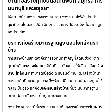
งานก่อสร้างทุกขั้นตอนในพื้นที่ สมุทรสาคร
นนทบุรี และอยุธยา
ให้คุณได้บ้านสวย แข็งแรง ทนทาน วางระบบไฟฟ้า ประปา
สุขาภิบาลโดยสถาปนิก วิศวกร และช่างฝีมืออาชีพ ในราคาถูก
สุดประหยัด
บริการก่อสร้างมาตรฐานสูง ตอบโจทย์คนรัก
บ้าน
การสร้างบ้านสักหลังคือการลงทุนที่สำคัญที่สุดในชีวิต หาก
คุณกำลัง
หาช่างรับเหมา
ฝีมือดีและต้องการใช้บริการ
รับสร้าง
บ้าน ใกล้ฉัน
ที่สามารถเชื่อถือได้ แบรนด์ “รับเหมาสร้างบ้าน”
ของเราคือทีมงานคุณภาพที่พร้อมเปลี่ยนความฝันของคุณให้
กลายเป็นจริง เราคือ
บริษัทรับสร้างบ้าน
ที่มุ่งเน้นมาตรฐาน
ความปลอดภัยสูงสุดในทุกตารางเมตร
ด้วยประสบการณ์ที่ยาวนาน แบรนด์ของเราให้บริการ
รับเหมา