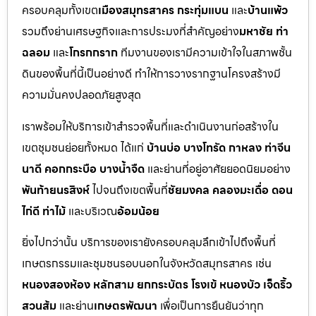
ครอบคลุมทั้งเขต
เมืองสมุทรสาคร กระทุ่มแบน
และ
บ้านแพ้ว
รวมถึงย่านเศรษฐกิจและการประมงที่สำคัญอย่าง
มหาชัย ท่า
ฉลอม
และ
โกรกกราก
ทีมงานของเรามีความเข้าใจในสภาพชั้น
ดินของพื้นที่นี้เป็นอย่างดี ทำให้การวางรากฐานโครงสร้างมี
ความมั่นคงปลอดภัยสูงสุด
เราพร้อมให้บริการเข้าสำรวจพื้นที่และดำเนินงานก่อสร้างใน
เขตชุมชนย่อยทั้งหมด ได้แก่
บ้านบ่อ บางโทรัด กาหลง ท่าจีน
นาดี คอกกระบือ บางน้ำจืด
และย่านที่อยู่อาศัยยอดนิยมอย่าง
พันท้ายนรสิงห์
ไปจนถึงเขตพื้นที่
ชัยมงคล คลองมะเดื่อ ดอน
ไก่ดี ท่าไม้
และบริเวณ
อ้อมน้อย
ยิ่งไปกว่านั้น บริการของเรายังครอบคลุมลึกเข้าไปถึงพื้นที่
เกษตรกรรมและชุมชนรอบนอกในจังหวัดสมุทรสาคร เช่น
หนองสองห้อง หลักสาม ยกกระบัตร โรงเข้ หนองบัว เจ็ดริ้ว
สวนส้ม
และย่าน
เกษตรพัฒนา
เพื่อเป็นการยืนยันว่าทุก