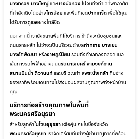
บางกรวย บางใหญ่
และ
บางบัวทอง
ไปจนถึงทำเลที่พักอาศัย
ที่กำลังเติบโตอย่าง
ไทรน้อย
และพื้นที่เขต
ปากเกร็ด
เพื่อให้คุณ
ได้รับการดูแลอย่างใกล้ชิด
นอกจากนี้ เรายังขยายพื้นที่ให้บริการเข้าถึงระดับชุมชนและ
ถนนสายหลัก ไม่ว่าจะเป็นบริเวณตำบล
ท่าทราย บางเขน
บางรักพัฒนา
หรือ
ราษฎร์นิยม
รวมถึงทำเลทองตลอดแนว
เส้นทางรถไฟฟ้าอย่างถนน
รัตนาธิเบศร์ งามวงศ์วาน
สนามบินน้ำ ติวานนท์
และบริเวณทำเล
พระนั่งเกล้า
ทีมช่าง
ของเราก็พร้อมเดินทางไปส่งมอบผลงานคุณภาพถึงหน้าบ้าน
คุณ
บริการก่อสร้างคุณภาพในพื้นที่
พระนครศรีอยุธยา
สำหรับลูกค้าในโซน
อุยุธยา
หรือคุ้นเคยในชื่อจังหวัด
พระนครศรีอยุธยา
เราจัดเตรียมทีมช่างผู้ชำนาญการที่พร้อม