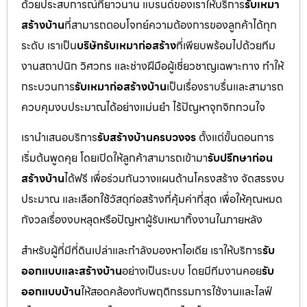
ด้วยประสบการณ์ที่ยาวนาน แบรนด์ของเราให้บริการ
รับเหมา
สร้างบ้าน
ที่สามารถตอบโจทย์ความต้องการของลูกค้าได้ทุก
ระดับ เราเป็น
บริษัทรับเหมาก่อสร้าง
ที่เพียบพร้อมไปด้วยทีม
งานสถาปนิก วิศวกร และช่างฝีมือผู้เชี่ยวชาญเฉพาะทาง ทำให้
กระบวนการ
รับเหมาก่อสร้างบ้าน
เป็นเรื่องราบรื่นและสามารถ
ควบคุมงบประมาณได้อย่างแม่นยำ ไร้ปัญหาจุกจิกกวนใจ
เรานำเสนอบริการ
รับสร้างบ้านครบวงจร
ตั้งแต่ขั้นตอนการ
เริ่มต้นพูดคุย โดยเปิดให้ลูกค้าสามารถเข้ามา
รับปรึกษาก่อน
สร้างบ้าน
ได้ฟรี เพื่อร่วมกันวางแผนด้านโครงสร้าง จัดสรรงบ
ประมาณ และเลือกใช้วัสดุก่อสร้างที่คุ้มค่าที่สุด เพื่อให้คุณหมด
กังวลเรื่องงบหลุดหรือปัญหาผู้รับเหมาทิ้งงานในภายหลัง
สำหรับผู้ที่มีที่ดินเปล่าและกำลังมองหาไอเดีย เราให้บริการ
รับ
ออกแบบและสร้างบ้าน
อย่างเป็นระบบ โดยมีทีมงานคอย
รับ
ออกแบบบ้าน
ให้สอดคล้องกับพฤติกรรมการใช้งานและไลฟ์