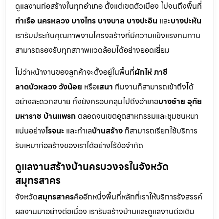
ดูแลงานก่อสร้างในทุกอำเภอ ตั้งแต่เขตตัวเมือง ไปจนถึงพื้นที่
ท่าเรือ นครหลวง บางไทร บางบาล บางปะอิน
และ
บางปะหัน
เรารับประกันคุณภาพงานโครงสร้างที่มีความแข็งแรงทนทาน
สามารถรองรับทุกสภาพแวดล้อมได้อย่างยอดเยี่ยม
ไม่ว่าหน้างานของลูกค้าจะตั้งอยู่ในพื้นที่
ผักไห่ ภาชี
ลาดบัวหลวง วังน้อย
หรือ
เสนา
ทีมงานก็สามารถเข้าถึงได้
อย่างสะดวกสบาย ทั้งยังครอบคลุมไปถึงอำเภอ
บางซ้าย อุทัย
มหาราช บ้านแพรก
ตลอดจนเขตอุตสาหกรรมและชุมชนหนา
แน่นอย่าง
โรจนะ
และทำเล
บ้านสร้าง
ก็สามารถเรียกใช้บริการ
รับเหมาก่อสร้างของเราได้อย่างไร้ข้อจำกัด
ดูแลงานสร้างบ้านครบวงจรในจังหวัด
สมุทรสาคร
จังหวัด
สมุทรสาคร
คืออีกหนึ่งพื้นที่หลักที่เราให้บริการรังสรรค์
ผลงานมาอย่างต่อเนื่อง เรารับสร้างบ้านและดูแลงานต่อเติม