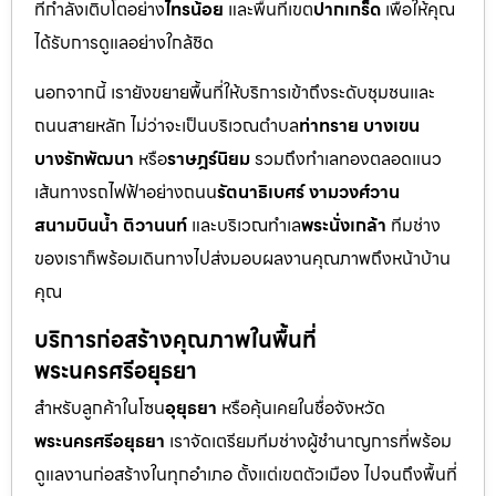
ที่กำลังเติบโตอย่าง
ไทรน้อย
และพื้นที่เขต
ปากเกร็ด
เพื่อให้คุณ
ได้รับการดูแลอย่างใกล้ชิด
นอกจากนี้ เรายังขยายพื้นที่ให้บริการเข้าถึงระดับชุมชนและ
ถนนสายหลัก ไม่ว่าจะเป็นบริเวณตำบล
ท่าทราย บางเขน
บางรักพัฒนา
หรือ
ราษฎร์นิยม
รวมถึงทำเลทองตลอดแนว
เส้นทางรถไฟฟ้าอย่างถนน
รัตนาธิเบศร์ งามวงศ์วาน
สนามบินน้ำ ติวานนท์
และบริเวณทำเล
พระนั่งเกล้า
ทีมช่าง
ของเราก็พร้อมเดินทางไปส่งมอบผลงานคุณภาพถึงหน้าบ้าน
คุณ
บริการก่อสร้างคุณภาพในพื้นที่
พระนครศรีอยุธยา
สำหรับลูกค้าในโซน
อุยุธยา
หรือคุ้นเคยในชื่อจังหวัด
พระนครศรีอยุธยา
เราจัดเตรียมทีมช่างผู้ชำนาญการที่พร้อม
ดูแลงานก่อสร้างในทุกอำเภอ ตั้งแต่เขตตัวเมือง ไปจนถึงพื้นที่