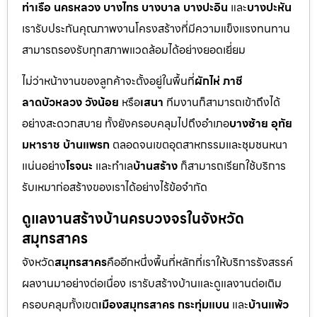
ท่าเรือ นครหลวง บางไทร บางบาล บางปะอิน
และ
บางปะหัน
เรารับประกันคุณภาพงานโครงสร้างที่มีความแข็งแรงทนทาน
สามารถรองรับทุกสภาพแวดล้อมได้อย่างยอดเยี่ยม
ไม่ว่าหน้างานของลูกค้าจะตั้งอยู่ในพื้นที่
ผักไห่ ภาชี
ลาดบัวหลวง วังน้อย
หรือ
เสนา
ทีมงานก็สามารถเข้าถึงได้
อย่างสะดวกสบาย ทั้งยังครอบคลุมไปถึงอำเภอ
บางซ้าย อุทัย
มหาราช บ้านแพรก
ตลอดจนเขตอุตสาหกรรมและชุมชนหนา
แน่นอย่าง
โรจนะ
และทำเล
บ้านสร้าง
ก็สามารถเรียกใช้บริการ
รับเหมาก่อสร้างของเราได้อย่างไร้ข้อจำกัด
ดูแลงานสร้างบ้านครบวงจรในจังหวัด
สมุทรสาคร
จังหวัด
สมุทรสาคร
คืออีกหนึ่งพื้นที่หลักที่เราให้บริการรังสรรค์
ผลงานมาอย่างต่อเนื่อง เรารับสร้างบ้านและดูแลงานต่อเติม
ครอบคลุมทั้งเขต
เมืองสมุทรสาคร กระทุ่มแบน
และ
บ้านแพ้ว