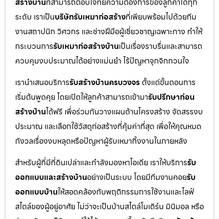
สร้างบ้าน
ที่สามารถตอบโจทย์ความต้องการของลูกค้าได้ทุก
ระดับ เราเป็น
บริษัทรับเหมาก่อสร้าง
ที่เพียบพร้อมไปด้วยทีม
งานสถาปนิก วิศวกร และช่างฝีมือผู้เชี่ยวชาญเฉพาะทาง ทำให้
กระบวนการ
รับเหมาก่อสร้างบ้าน
เป็นเรื่องราบรื่นและสามารถ
ควบคุมงบประมาณได้อย่างแม่นยำ ไร้ปัญหาจุกจิกกวนใจ
เรานำเสนอบริการ
รับสร้างบ้านครบวงจร
ตั้งแต่ขั้นตอนการ
เริ่มต้นพูดคุย โดยเปิดให้ลูกค้าสามารถเข้ามา
รับปรึกษาก่อน
สร้างบ้าน
ได้ฟรี เพื่อร่วมกันวางแผนด้านโครงสร้าง จัดสรรงบ
ประมาณ และเลือกใช้วัสดุก่อสร้างที่คุ้มค่าที่สุด เพื่อให้คุณหมด
กังวลเรื่องงบหลุดหรือปัญหาผู้รับเหมาทิ้งงานในภายหลัง
สำหรับผู้ที่มีที่ดินเปล่าและกำลังมองหาไอเดีย เราให้บริการ
รับ
ออกแบบและสร้างบ้าน
อย่างเป็นระบบ โดยมีทีมงานคอย
รับ
ออกแบบบ้าน
ให้สอดคล้องกับพฤติกรรมการใช้งานและไลฟ์
สไตล์ของผู้อยู่อาศัย ไม่ว่าจะเป็นบ้านสไตล์โมเดิร์น มินิมอล หรือ