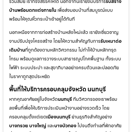
ร่วมสมัย เราก็รังสรรค์ให้ได้ นอกจากนี้เรายังมีบริการ
รับสร้าง
บ้านพร้อมตกแต่งภายใน
เพื่อส่งมอบบ้านที่สมบูรณ์แบบ
พร้อมให้คุณหิ้วกระเป๋าเข้าอยู่ได้ทันที
นอกเหนือจากการก่อสร้างบ้านหลังใหม่แล้ว เรายังเชี่ยวชาญ
งานปรับปรุงโครงสร้าง โดยให้ความสำคัญกับการ
รับเหมาต่อ
เติมบ้าน
ที่ถูกต้องตามหลักวิศวกรรม ไม่ทำให้บ้านหลักทรุด
โทรม พร้อมดูแลการวางระบบสาธารณูปโภคพื้นฐาน ทั้งระบบ
ไฟฟ้า ระบบประปา และสุขาภิบาลอย่างครบถ้วนและปลอดภัย
ในราคาถูกสุดประหยัด
พื้นที่ให้บริการครอบคลุมจังหวัด นนทบุรี
หากคุณอาศัยอยู่ในจังหวัด
นนทบุรี
ทีมวิศวกรของเราพร้อม
ลงพื้นที่เพื่อให้บริการประเมินหน้างานอย่างรวดเร็ว โดย
ครอบคลุมตั้งแต่เขต
เมืองนนทบุรี
ย่านธุรกิจสำคัญอย่าง
บางกรวย บางใหญ่
และ
บางบัวทอง
ไปจนถึงทำเลที่พักอาศัย