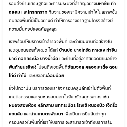
รวมถึงย่านเศรษฐกิจและการประมงที่สำคัญอย่าง
มหาชัย ท่า
ฉลอม
และ
โกรกกราก
ทีมงานของเรามีความเข้าใจในสภาพชั้น
ดินของพื้นที่นี้เป็นอย่างดี ทำให้การวางรากฐานโครงสร้างมี
ความมั่นคงปลอดภัยสูงสุด
เราพร้อมให้บริการเข้าสำรวจพื้นที่และดำเนินงานก่อสร้างใน
เขตชุมชนย่อยทั้งหมด ได้แก่
บ้านบ่อ บางโทรัด กาหลง ท่าจีน
นาดี คอกกระบือ บางน้ำจืด
และย่านที่อยู่อาศัยยอดนิยมอย่าง
พันท้ายนรสิงห์
ไปจนถึงเขตพื้นที่
ชัยมงคล คลองมะเดื่อ ดอน
ไก่ดี ท่าไม้
และบริเวณ
อ้อมน้อย
ยิ่งไปกว่านั้น บริการของเรายังครอบคลุมลึกเข้าไปถึงพื้นที่
เกษตรกรรมและชุมชนรอบนอกในจังหวัดสมุทรสาคร เช่น
หนองสองห้อง หลักสาม ยกกระบัตร โรงเข้ หนองบัว เจ็ดริ้ว
สวนส้ม
และย่าน
เกษตรพัฒนา
เพื่อเป็นการยืนยันว่าทุก
ครอบครัวในพื้นที่ที่เราให้บริการ จะสามารถเข้าถึงบริการรับ