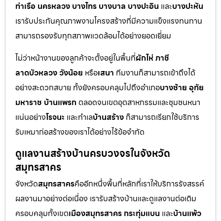
ท่าเรือ นครหลวง บางไทร บางบาล บางปะอิน
และ
บางปะหัน
เรารับประกันคุณภาพงานโครงสร้างที่มีความแข็งแรงทนทาน
สามารถรองรับทุกสภาพแวดล้อมได้อย่างยอดเยี่ยม
ไม่ว่าหน้างานของลูกค้าจะตั้งอยู่ในพื้นที่
ผักไห่ ภาชี
ลาดบัวหลวง วังน้อย
หรือ
เสนา
ทีมงานก็สามารถเข้าถึงได้
อย่างสะดวกสบาย ทั้งยังครอบคลุมไปถึงอำเภอ
บางซ้าย อุทัย
มหาราช บ้านแพรก
ตลอดจนเขตอุตสาหกรรมและชุมชนหนา
แน่นอย่าง
โรจนะ
และทำเล
บ้านสร้าง
ก็สามารถเรียกใช้บริการ
รับเหมาก่อสร้างของเราได้อย่างไร้ข้อจำกัด
ดูแลงานสร้างบ้านครบวงจรในจังหวัด
สมุทรสาคร
จังหวัด
สมุทรสาคร
คืออีกหนึ่งพื้นที่หลักที่เราให้บริการรังสรรค์
ผลงานมาอย่างต่อเนื่อง เรารับสร้างบ้านและดูแลงานต่อเติม
ครอบคลุมทั้งเขต
เมืองสมุทรสาคร กระทุ่มแบน
และ
บ้านแพ้ว