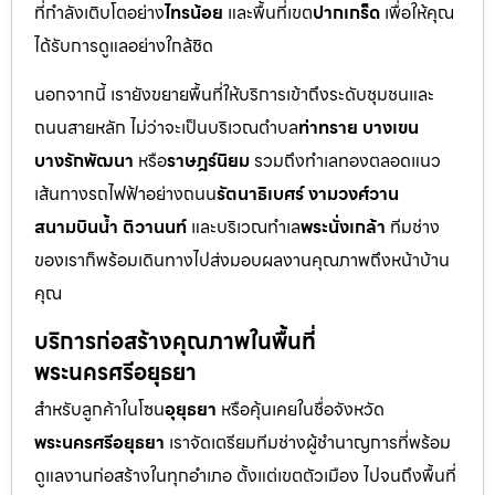
ที่กำลังเติบโตอย่าง
ไทรน้อย
และพื้นที่เขต
ปากเกร็ด
เพื่อให้คุณ
ได้รับการดูแลอย่างใกล้ชิด
นอกจากนี้ เรายังขยายพื้นที่ให้บริการเข้าถึงระดับชุมชนและ
ถนนสายหลัก ไม่ว่าจะเป็นบริเวณตำบล
ท่าทราย บางเขน
บางรักพัฒนา
หรือ
ราษฎร์นิยม
รวมถึงทำเลทองตลอดแนว
เส้นทางรถไฟฟ้าอย่างถนน
รัตนาธิเบศร์ งามวงศ์วาน
สนามบินน้ำ ติวานนท์
และบริเวณทำเล
พระนั่งเกล้า
ทีมช่าง
ของเราก็พร้อมเดินทางไปส่งมอบผลงานคุณภาพถึงหน้าบ้าน
คุณ
บริการก่อสร้างคุณภาพในพื้นที่
พระนครศรีอยุธยา
สำหรับลูกค้าในโซน
อุยุธยา
หรือคุ้นเคยในชื่อจังหวัด
พระนครศรีอยุธยา
เราจัดเตรียมทีมช่างผู้ชำนาญการที่พร้อม
ดูแลงานก่อสร้างในทุกอำเภอ ตั้งแต่เขตตัวเมือง ไปจนถึงพื้นที่