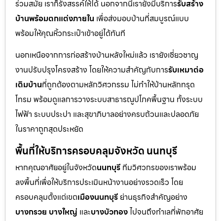
ร่วมสมัย เราก็รังสรรค์ให้ได้ นอกจากนี้เรายังมีบริการ
รับสร้าง
บ้านพร้อมตกแต่งภายใน
เพื่อส่งมอบบ้านที่สมบูรณ์แบบ
พร้อมให้คุณหิ้วกระเป๋าเข้าอยู่ได้ทันที
นอกเหนือจากการก่อสร้างบ้านหลังใหม่แล้ว เรายังเชี่ยวชาญ
งานปรับปรุงโครงสร้าง โดยให้ความสำคัญกับการ
รับเหมาต่อ
เติมบ้าน
ที่ถูกต้องตามหลักวิศวกรรม ไม่ทำให้บ้านหลักทรุด
โทรม พร้อมดูแลการวางระบบสาธารณูปโภคพื้นฐาน ทั้งระบบ
ไฟฟ้า ระบบประปา และสุขาภิบาลอย่างครบถ้วนและปลอดภัย
ในราคาถูกสุดประหยัด
พื้นที่ให้บริการครอบคลุมจังหวัด นนทบุรี
หากคุณอาศัยอยู่ในจังหวัด
นนทบุรี
ทีมวิศวกรของเราพร้อม
ลงพื้นที่เพื่อให้บริการประเมินหน้างานอย่างรวดเร็ว โดย
ครอบคลุมตั้งแต่เขต
เมืองนนทบุรี
ย่านธุรกิจสำคัญอย่าง
บางกรวย บางใหญ่
และ
บางบัวทอง
ไปจนถึงทำเลที่พักอาศัย