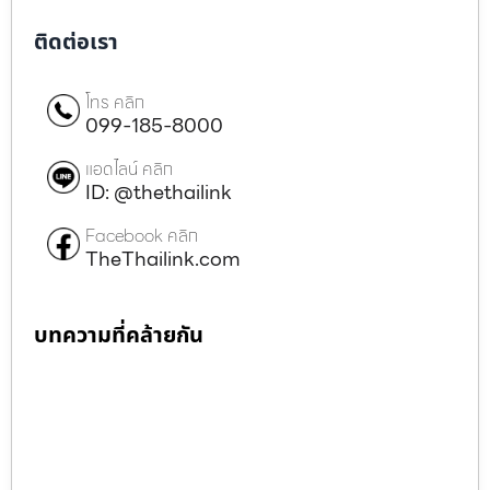
ติดต่อเรา
โทร คลิก
099-185-8000
แอดไลน์ คลิก
ID: @thethailink
Facebook คลิก
TheThailink.com
บทความที่คล้ายกัน