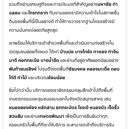
รวมถึงย่านเศรษฐกิจและการประมงที่สำคัญอย่าง
มหาชัย ท่า
ฉลอม
และ
โกรกกราก
ทีมงานของเรามีความเข้าใจในสภาพชั้น
ดินของพื้นที่นี้เป็นอย่างดี ทำให้การวางรากฐานโครงสร้างมี
ความมั่นคงปลอดภัยสูงสุด
เราพร้อมให้บริการเข้าสำรวจพื้นที่และดำเนินงานก่อสร้างใน
เขตชุมชนย่อยทั้งหมด ได้แก่
บ้านบ่อ บางโทรัด กาหลง ท่าจีน
นาดี คอกกระบือ บางน้ำจืด
และย่านที่อยู่อาศัยยอดนิยมอย่าง
พันท้ายนรสิงห์
ไปจนถึงเขตพื้นที่
ชัยมงคล คลองมะเดื่อ ดอน
ไก่ดี ท่าไม้
และบริเวณ
อ้อมน้อย
ยิ่งไปกว่านั้น บริการของเรายังครอบคลุมลึกเข้าไปถึงพื้นที่
เกษตรกรรมและชุมชนรอบนอกในจังหวัดสมุทรสาคร เช่น
หนองสองห้อง หลักสาม ยกกระบัตร โรงเข้ หนองบัว เจ็ดริ้ว
สวนส้ม
และย่าน
เกษตรพัฒนา
เพื่อเป็นการยืนยันว่าทุก
ครอบครัวในพื้นที่ที่เราให้บริการ จะสามารถเข้าถึงบริการรับ