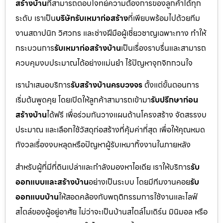
สร้างบ้าน
ที่สามารถตอบโจทย์ความต้องการของลูกค้าได้ทุก
ระดับ เราเป็น
บริษัทรับเหมาก่อสร้าง
ที่เพียบพร้อมไปด้วยทีม
งานสถาปนิก วิศวกร และช่างฝีมือผู้เชี่ยวชาญเฉพาะทาง ทำให้
กระบวนการ
รับเหมาก่อสร้างบ้าน
เป็นเรื่องราบรื่นและสามารถ
ควบคุมงบประมาณได้อย่างแม่นยำ ไร้ปัญหาจุกจิกกวนใจ
เรานำเสนอบริการ
รับสร้างบ้านครบวงจร
ตั้งแต่ขั้นตอนการ
เริ่มต้นพูดคุย โดยเปิดให้ลูกค้าสามารถเข้ามา
รับปรึกษาก่อน
สร้างบ้าน
ได้ฟรี เพื่อร่วมกันวางแผนด้านโครงสร้าง จัดสรรงบ
ประมาณ และเลือกใช้วัสดุก่อสร้างที่คุ้มค่าที่สุด เพื่อให้คุณหมด
กังวลเรื่องงบหลุดหรือปัญหาผู้รับเหมาทิ้งงานในภายหลัง
สำหรับผู้ที่มีที่ดินเปล่าและกำลังมองหาไอเดีย เราให้บริการ
รับ
ออกแบบและสร้างบ้าน
อย่างเป็นระบบ โดยมีทีมงานคอย
รับ
ออกแบบบ้าน
ให้สอดคล้องกับพฤติกรรมการใช้งานและไลฟ์
สไตล์ของผู้อยู่อาศัย ไม่ว่าจะเป็นบ้านสไตล์โมเดิร์น มินิมอล หรือ