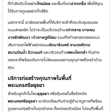
ที่กำลังเติบโตอย่าง
ไทรน้อย
และพื้นที่เขต
ปากเกร็ด
เพื่อให้คุณ
ได้รับการดูแลอย่างใกล้ชิด
นอกจากนี้ เรายังขยายพื้นที่ให้บริการเข้าถึงระดับชุมชนและ
ถนนสายหลัก ไม่ว่าจะเป็นบริเวณตำบล
ท่าทราย บางเขน
บางรักพัฒนา
หรือ
ราษฎร์นิยม
รวมถึงทำเลทองตลอดแนว
เส้นทางรถไฟฟ้าอย่างถนน
รัตนาธิเบศร์ งามวงศ์วาน
สนามบินน้ำ ติวานนท์
และบริเวณทำเล
พระนั่งเกล้า
ทีมช่าง
ของเราก็พร้อมเดินทางไปส่งมอบผลงานคุณภาพถึงหน้าบ้าน
คุณ
บริการก่อสร้างคุณภาพในพื้นที่
พระนครศรีอยุธยา
สำหรับลูกค้าในโซน
อุยุธยา
หรือคุ้นเคยในชื่อจังหวัด
พระนครศรีอยุธยา
เราจัดเตรียมทีมช่างผู้ชำนาญการที่พร้อม
ดูแลงานก่อสร้างในทุกอำเภอ ตั้งแต่เขตตัวเมือง ไปจนถึงพื้นที่