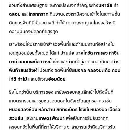
รวมถึงย่านเศรษฐกิจและการประมงที่สำคัญอย่าง
มหาชัย ท่า
ฉลอม
และ
โกรกกราก
ทีมงานของเรามีความเข้าใจในสภาพชั้น
ดินของพื้นที่นี้เป็นอย่างดี ทำให้การวางรากฐานโครงสร้างมี
ความมั่นคงปลอดภัยสูงสุด
เราพร้อมให้บริการเข้าสำรวจพื้นที่และดำเนินงานก่อสร้างใน
เขตชุมชนย่อยทั้งหมด ได้แก่
บ้านบ่อ บางโทรัด กาหลง ท่าจีน
นาดี คอกกระบือ บางน้ำจืด
และย่านที่อยู่อาศัยยอดนิยมอย่าง
พันท้ายนรสิงห์
ไปจนถึงเขตพื้นที่
ชัยมงคล คลองมะเดื่อ ดอน
ไก่ดี ท่าไม้
และบริเวณ
อ้อมน้อย
ยิ่งไปกว่านั้น บริการของเรายังครอบคลุมลึกเข้าไปถึงพื้นที่
เกษตรกรรมและชุมชนรอบนอกในจังหวัดสมุทรสาคร เช่น
หนองสองห้อง หลักสาม ยกกระบัตร โรงเข้ หนองบัว เจ็ดริ้ว
สวนส้ม
และย่าน
เกษตรพัฒนา
เพื่อเป็นการยืนยันว่าทุก
ครอบครัวในพื้นที่ที่เราให้บริการ จะสามารถเข้าถึงบริการรับ