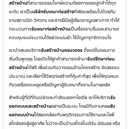
สร้างบ้าน
ที่สามารถตอบโจทย์ความต้องการของลูกค้าได้ทุก
ระดับ เราเป็น
บริษัทรับเหมาก่อสร้าง
ที่เพียบพร้อมไปด้วยทีม
งานสถาปนิก วิศวกร และช่างฝีมือผู้เชี่ยวชาญเฉพาะทาง ทำให้
กระบวนการ
รับเหมาก่อสร้างบ้าน
เป็นเรื่องราบรื่นและสามารถ
ควบคุมงบประมาณได้อย่างแม่นยำ ไร้ปัญหาจุกจิกกวนใจ
เรานำเสนอบริการ
รับสร้างบ้านครบวงจร
ตั้งแต่ขั้นตอนการ
เริ่มต้นพูดคุย โดยเปิดให้ลูกค้าสามารถเข้ามา
รับปรึกษาก่อน
สร้างบ้าน
ได้ฟรี เพื่อร่วมกันวางแผนด้านโครงสร้าง จัดสรรงบ
ประมาณ และเลือกใช้วัสดุก่อสร้างที่คุ้มค่าที่สุด เพื่อให้คุณหมด
กังวลเรื่องงบหลุดหรือปัญหาผู้รับเหมาทิ้งงานในภายหลัง
สำหรับผู้ที่มีที่ดินเปล่าและกำลังมองหาไอเดีย เราให้บริการ
รับ
ออกแบบและสร้างบ้าน
อย่างเป็นระบบ โดยมีทีมงานคอย
รับ
ออกแบบบ้าน
ให้สอดคล้องกับพฤติกรรมการใช้งานและไลฟ์
สไตล์ของผู้อยู่อาศัย ไม่ว่าจะเป็นบ้านสไตล์โมเดิร์น มินิมอล หรือ