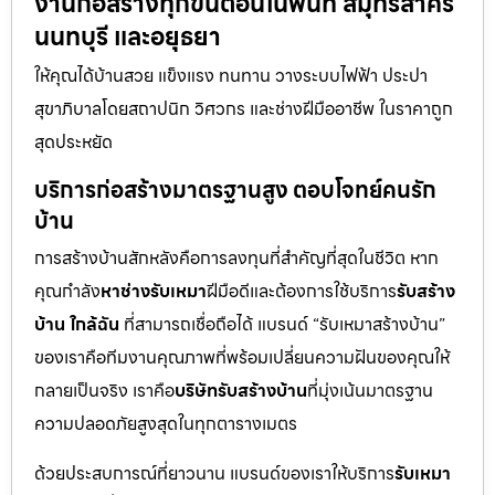
งานก่อสร้างทุกขั้นตอนในพื้นที่ สมุทรสาคร
นนทบุรี และอยุธยา
ให้คุณได้บ้านสวย แข็งแรง ทนทาน วางระบบไฟฟ้า ประปา
สุขาภิบาลโดยสถาปนิก วิศวกร และช่างฝีมืออาชีพ ในราคาถูก
สุดประหยัด
บริการก่อสร้างมาตรฐานสูง ตอบโจทย์คนรัก
บ้าน
การสร้างบ้านสักหลังคือการลงทุนที่สำคัญที่สุดในชีวิต หาก
คุณกำลัง
หาช่างรับเหมา
ฝีมือดีและต้องการใช้บริการ
รับสร้าง
บ้าน ใกล้ฉัน
ที่สามารถเชื่อถือได้ แบรนด์ “รับเหมาสร้างบ้าน”
ของเราคือทีมงานคุณภาพที่พร้อมเปลี่ยนความฝันของคุณให้
กลายเป็นจริง เราคือ
บริษัทรับสร้างบ้าน
ที่มุ่งเน้นมาตรฐาน
ความปลอดภัยสูงสุดในทุกตารางเมตร
ด้วยประสบการณ์ที่ยาวนาน แบรนด์ของเราให้บริการ
รับเหมา