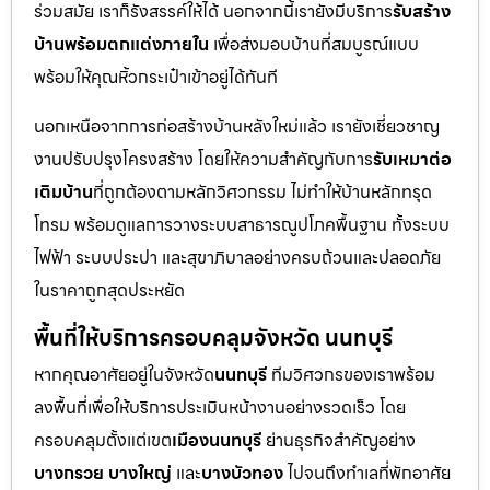
ร่วมสมัย เราก็รังสรรค์ให้ได้ นอกจากนี้เรายังมีบริการ
รับสร้าง
บ้านพร้อมตกแต่งภายใน
เพื่อส่งมอบบ้านที่สมบูรณ์แบบ
พร้อมให้คุณหิ้วกระเป๋าเข้าอยู่ได้ทันที
นอกเหนือจากการก่อสร้างบ้านหลังใหม่แล้ว เรายังเชี่ยวชาญ
งานปรับปรุงโครงสร้าง โดยให้ความสำคัญกับการ
รับเหมาต่อ
เติมบ้าน
ที่ถูกต้องตามหลักวิศวกรรม ไม่ทำให้บ้านหลักทรุด
โทรม พร้อมดูแลการวางระบบสาธารณูปโภคพื้นฐาน ทั้งระบบ
ไฟฟ้า ระบบประปา และสุขาภิบาลอย่างครบถ้วนและปลอดภัย
ในราคาถูกสุดประหยัด
พื้นที่ให้บริการครอบคลุมจังหวัด นนทบุรี
หากคุณอาศัยอยู่ในจังหวัด
นนทบุรี
ทีมวิศวกรของเราพร้อม
ลงพื้นที่เพื่อให้บริการประเมินหน้างานอย่างรวดเร็ว โดย
ครอบคลุมตั้งแต่เขต
เมืองนนทบุรี
ย่านธุรกิจสำคัญอย่าง
บางกรวย บางใหญ่
และ
บางบัวทอง
ไปจนถึงทำเลที่พักอาศัย