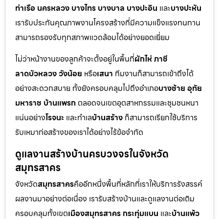
ท่าเรือ นครหลวง บางไทร บางบาล บางปะอิน
และ
บางปะหัน
เรารับประกันคุณภาพงานโครงสร้างที่มีความแข็งแรงทนทาน
สามารถรองรับทุกสภาพแวดล้อมได้อย่างยอดเยี่ยม
ไม่ว่าหน้างานของลูกค้าจะตั้งอยู่ในพื้นที่
ผักไห่ ภาชี
ลาดบัวหลวง วังน้อย
หรือ
เสนา
ทีมงานก็สามารถเข้าถึงได้
อย่างสะดวกสบาย ทั้งยังครอบคลุมไปถึงอำเภอ
บางซ้าย อุทัย
มหาราช บ้านแพรก
ตลอดจนเขตอุตสาหกรรมและชุมชนหนา
แน่นอย่าง
โรจนะ
และทำเล
บ้านสร้าง
ก็สามารถเรียกใช้บริการ
รับเหมาก่อสร้างของเราได้อย่างไร้ข้อจำกัด
ดูแลงานสร้างบ้านครบวงจรในจังหวัด
สมุทรสาคร
จังหวัด
สมุทรสาคร
คืออีกหนึ่งพื้นที่หลักที่เราให้บริการรังสรรค์
ผลงานมาอย่างต่อเนื่อง เรารับสร้างบ้านและดูแลงานต่อเติม
ครอบคลุมทั้งเขต
เมืองสมุทรสาคร กระทุ่มแบน
และ
บ้านแพ้ว