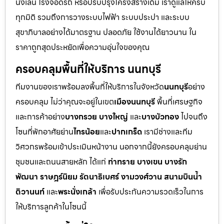
นั่งเล่น โรงจอดรถ หรือปรับปรุงโครงสร้างเดิม เราดูแลให้ครบ
ทุกมิติ รวมถึงการวางระบบไฟฟ้า ระบบประปา และระบบ
สุขาภิบาลอย่างได้มาตรฐาน ปลอดภัย ใช้งานได้ยาวนาน ใน
ราคาถูกสุดประหยัดเพื่อความอุ่นใจของคุณ
ครอบคลุมพื้นที่ให้บริการ นนทบุรี
ทีมงานของเราพร้อมลงพื้นที่ให้บริการในจังหวัด
นนทบุรี
อย่าง
ครอบคลุม ไม่ว่าคุณจะอยู่ในเขต
เมืองนนทบุรี
พื้นที่เศรษฐกิจ
และการค้าอย่าง
บางกรวย บางใหญ่
และ
บางบัวทอง
ไปจนถึง
โซนที่พักอาศัยย่าน
ไทรน้อย
และ
ปากเกร็ด
เรามีช่างและทีม
วิศวกรพร้อมเข้าประเมินหน้างาน นอกจากนี้ยังครอบคลุมย่าน
ชุมชนและถนนสายหลัก ได้แก่
ท่าทราย บางเขน บางรัก
พัฒนา ราษฎร์นิยม รัตนาธิเบศร์ งามวงศ์วาน สนามบินน้ำ
ติวานนท์
และ
พระนั่งเกล้า
เพื่อรับประกันความรวดเร็วในการ
ให้บริการลูกค้าในโซนนี้