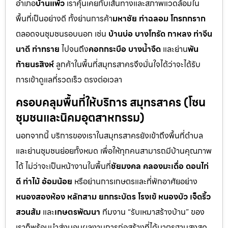
อำเภอ
บ้านแพ้ว
เราคุ้นเคยกับเส้นทางและสภาพแวดล้อมใน
พื้นที่เป็นอย่างดี ทั้งย่านการค้า
มหาชัย ท่าฉลอม โกรกกราก
ตลอดจนชุมชนรอบนอก เช่น
บ้านบ่อ บางโทรัด กาหลง ท่าจีน
นาดี ท่าทราย
ไปจนถึง
คอกกระบือ บางน้ำจืด
และย่าน
พัน
ท้ายนรสิงห์
ลูกค้าในพื้นที่สมุทรสาครจึงมั่นใจได้ว่าจะได้รับ
การเข้าดูแลที่รวดเร็ว ตรงต่อเวลา
ครอบคลุมพื้นที่ให้บริการ สมุทรสาคร (โซน
ชุมชนและนิคมอุตสาหกรรม)
นอกจากนี้ บริการของเราในสมุทรสาครยังเข้าถึงพื้นที่ตำบล
และย่านชุมชนย่อยทั้งหมด เพื่อให้ทุกคนสามารถมีบ้านคุณภาพ
ได้ ไม่ว่าจะเป็นหน้างานในพื้นที่
ชัยมงคล คลองมะเดื่อ ดอนไก่
ดี ท่าไม้ อ้อมน้อย
หรือย่านการเกษตรและที่พักอาศัยอย่าง
หนองสองห้อง หลักสาม ยกกระบัตร โรงเข้ หนองบัว เจ็ดริ้ว
สวนส้ม
และ
เกษตรพัฒนา
ทีมงาน “รับเหมาสร้างบ้าน” ของ
เราก็พร้อมนำส่งมอบผลงานการก่อสร้างที่ได้มาตรฐานสูงสุด