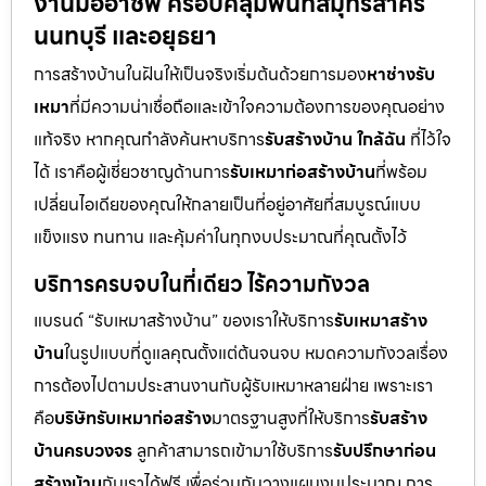
งานมืออาชีพ ครอบคลุมพื้นที่สมุทรสาคร
นนทบุรี และอยุธยา
การสร้างบ้านในฝันให้เป็นจริงเริ่มต้นด้วยการมอง
หาช่างรับ
เหมา
ที่มีความน่าเชื่อถือและเข้าใจความต้องการของคุณอย่าง
แท้จริง หากคุณกำลังค้นหาบริการ
รับสร้างบ้าน ใกล้ฉัน
ที่ไว้ใจ
ได้ เราคือผู้เชี่ยวชาญด้านการ
รับเหมาก่อสร้างบ้าน
ที่พร้อม
เปลี่ยนไอเดียของคุณให้กลายเป็นที่อยู่อาศัยที่สมบูรณ์แบบ
แข็งแรง ทนทาน และคุ้มค่าในทุกงบประมาณที่คุณตั้งไว้
บริการครบจบในที่เดียว ไร้ความกังวล
แบรนด์ “รับเหมาสร้างบ้าน” ของเราให้บริการ
รับเหมาสร้าง
บ้าน
ในรูปแบบที่ดูแลคุณตั้งแต่ต้นจนจบ หมดความกังวลเรื่อง
การต้องไปตามประสานงานกับผู้รับเหมาหลายฝ่าย เพราะเรา
คือ
บริษัทรับเหมาก่อสร้าง
มาตรฐานสูงที่ให้บริการ
รับสร้าง
บ้านครบวงจร
ลูกค้าสามารถเข้ามาใช้บริการ
รับปรึกษาก่อน
สร้างบ้าน
กับเราได้ฟรี เพื่อร่วมกันวางแผนงบประมาณ การ