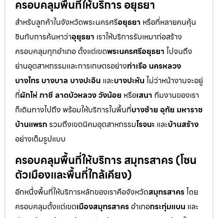
ครอบคลุมพื้นที่ให้บริการ อยุธยา
สำหรับลูกค้าในจังหวัดพระนครศรี
อยุธยา
หรือที่หลายคนคุ้น
ชินกับการค้นหาว่า
อุยุธยา
เราให้บริการรับเหมาก่อสร้าง
ครอบคลุมทุกอำเภอ ตั้งแต่เขต
พระนครศรีอยุธยา
ไปจนถึง
ย่านอุตสาหกรรมและการเกษตรอย่าง
ท่าเรือ นครหลวง
บางไทร บางบาล บางปะอิน
และ
บางปะหัน
ไม่ว่าหน้างานจะอยู่
ที่
ผักไห่ ภาชี ลาดบัวหลวง วังน้อย
หรือ
เสนา
ทีมงานของเรา
ก็เดินทางไปถึง พร้อมให้บริการในพื้นที่
บางซ้าย อุทัย มหาราช
บ้านแพรก
รวมถึงเขตนิคมอุตสาหกรรม
โรจนะ
และ
บ้านสร้าง
อย่างเต็มรูปแบบ
ครอบคลุมพื้นที่ให้บริการ สมุทรสาคร (โซน
ตัวเมืองและพื้นที่ใกล้เคียง)
อีกหนึ่งพื้นที่ให้บริการหลักของเราคือจังหวัด
สมุทรสาคร
โดย
ครอบคลุมตั้งแต่เขต
เมืองสมุทรสาคร
อำเภอ
กระทุ่มแบน
และ