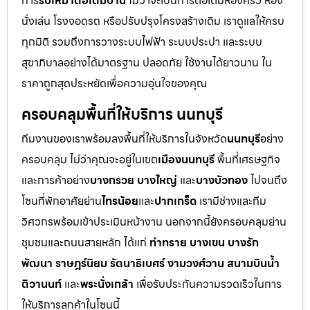
การ
รับเหมาต่อเติมบ้าน
ไม่ว่าจะเป็นการต่อเติมห้องครัว ห้อง
นั่งเล่น โรงจอดรถ หรือปรับปรุงโครงสร้างเดิม เราดูแลให้ครบ
ทุกมิติ รวมถึงการวางระบบไฟฟ้า ระบบประปา และระบบ
สุขาภิบาลอย่างได้มาตรฐาน ปลอดภัย ใช้งานได้ยาวนาน ใน
ราคาถูกสุดประหยัดเพื่อความอุ่นใจของคุณ
ครอบคลุมพื้นที่ให้บริการ นนทบุรี
ทีมงานของเราพร้อมลงพื้นที่ให้บริการในจังหวัด
นนทบุรี
อย่าง
ครอบคลุม ไม่ว่าคุณจะอยู่ในเขต
เมืองนนทบุรี
พื้นที่เศรษฐกิจ
และการค้าอย่าง
บางกรวย บางใหญ่
และ
บางบัวทอง
ไปจนถึง
โซนที่พักอาศัยย่าน
ไทรน้อย
และ
ปากเกร็ด
เรามีช่างและทีม
วิศวกรพร้อมเข้าประเมินหน้างาน นอกจากนี้ยังครอบคลุมย่าน
ชุมชนและถนนสายหลัก ได้แก่
ท่าทราย บางเขน บางรัก
พัฒนา ราษฎร์นิยม รัตนาธิเบศร์ งามวงศ์วาน สนามบินน้ำ
ติวานนท์
และ
พระนั่งเกล้า
เพื่อรับประกันความรวดเร็วในการ
ให้บริการลูกค้าในโซนนี้