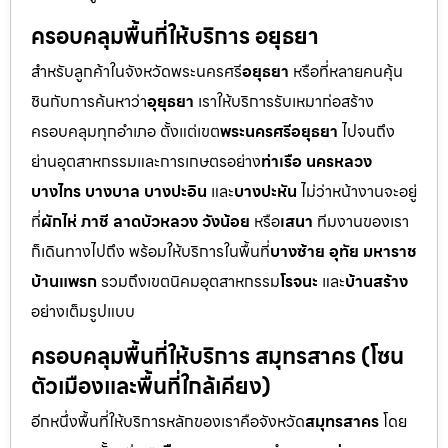
ครอบคลุมพื้นที่ให้บริการ อยุธยา
สำหรับลูกค้าในจังหวัดพระนครศรี
อยุธยา
หรือที่หลายคนคุ้น
ชินกับการค้นหาว่า
อุยุธยา
เราให้บริการรับเหมาก่อสร้าง
ครอบคลุมทุกอำเภอ ตั้งแต่เขต
พระนครศรีอยุธยา
ไปจนถึง
ย่านอุตสาหกรรมและการเกษตรอย่าง
ท่าเรือ นครหลวง
บางไทร บางบาล บางปะอิน
และ
บางปะหัน
ไม่ว่าหน้างานจะอยู่
ที่
ผักไห่ ภาชี ลาดบัวหลวง วังน้อย
หรือ
เสนา
ทีมงานของเรา
ก็เดินทางไปถึง พร้อมให้บริการในพื้นที่
บางซ้าย อุทัย มหาราช
บ้านแพรก
รวมถึงเขตนิคมอุตสาหกรรม
โรจนะ
และ
บ้านสร้าง
อย่างเต็มรูปแบบ
ครอบคลุมพื้นที่ให้บริการ สมุทรสาคร (โซน
ตัวเมืองและพื้นที่ใกล้เคียง)
อีกหนึ่งพื้นที่ให้บริการหลักของเราคือจังหวัด
สมุทรสาคร
โดย