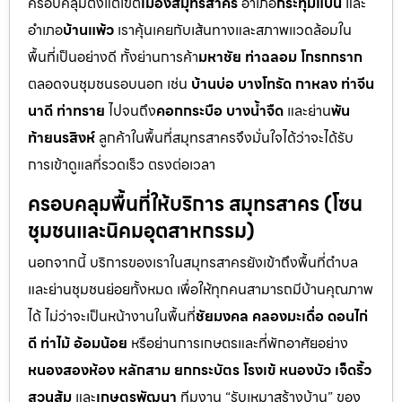
ครอบคลุมตั้งแต่เขต
เมืองสมุทรสาคร
อำเภอ
กระทุ่มแบน
และ
อำเภอ
บ้านแพ้ว
เราคุ้นเคยกับเส้นทางและสภาพแวดล้อมใน
พื้นที่เป็นอย่างดี ทั้งย่านการค้า
มหาชัย ท่าฉลอม โกรกกราก
ตลอดจนชุมชนรอบนอก เช่น
บ้านบ่อ บางโทรัด กาหลง ท่าจีน
นาดี ท่าทราย
ไปจนถึง
คอกกระบือ บางน้ำจืด
และย่าน
พัน
ท้ายนรสิงห์
ลูกค้าในพื้นที่สมุทรสาครจึงมั่นใจได้ว่าจะได้รับ
การเข้าดูแลที่รวดเร็ว ตรงต่อเวลา
ครอบคลุมพื้นที่ให้บริการ สมุทรสาคร (โซน
ชุมชนและนิคมอุตสาหกรรม)
นอกจากนี้ บริการของเราในสมุทรสาครยังเข้าถึงพื้นที่ตำบล
และย่านชุมชนย่อยทั้งหมด เพื่อให้ทุกคนสามารถมีบ้านคุณภาพ
ได้ ไม่ว่าจะเป็นหน้างานในพื้นที่
ชัยมงคล คลองมะเดื่อ ดอนไก่
ดี ท่าไม้ อ้อมน้อย
หรือย่านการเกษตรและที่พักอาศัยอย่าง
หนองสองห้อง หลักสาม ยกกระบัตร โรงเข้ หนองบัว เจ็ดริ้ว
สวนส้ม
และ
เกษตรพัฒนา
ทีมงาน “รับเหมาสร้างบ้าน” ของ