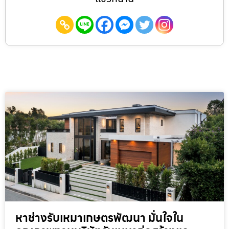
หาช่างรับเหมาเกษตรพัฒนา มั่นใจใน