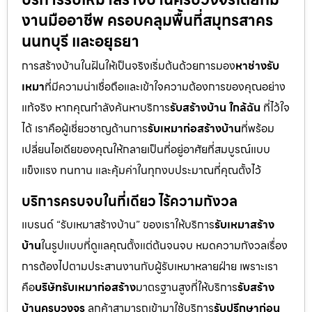
งานมืออาชีพ ครอบคลุมพื้นที่สมุทรสาคร
นนทบุรี และอยุธยา
การสร้างบ้านในฝันให้เป็นจริงเริ่มต้นด้วยการมอง
หาช่างรับ
เหมา
ที่มีความน่าเชื่อถือและเข้าใจความต้องการของคุณอย่าง
แท้จริง หากคุณกำลังค้นหาบริการ
รับสร้างบ้าน ใกล้ฉัน
ที่ไว้ใจ
ได้ เราคือผู้เชี่ยวชาญด้านการ
รับเหมาก่อสร้างบ้าน
ที่พร้อม
เปลี่ยนไอเดียของคุณให้กลายเป็นที่อยู่อาศัยที่สมบูรณ์แบบ
แข็งแรง ทนทาน และคุ้มค่าในทุกงบประมาณที่คุณตั้งไว้
บริการครบจบในที่เดียว ไร้ความกังวล
แบรนด์ “รับเหมาสร้างบ้าน” ของเราให้บริการ
รับเหมาสร้าง
บ้าน
ในรูปแบบที่ดูแลคุณตั้งแต่ต้นจนจบ หมดความกังวลเรื่อง
การต้องไปตามประสานงานกับผู้รับเหมาหลายฝ่าย เพราะเรา
คือ
บริษัทรับเหมาก่อสร้าง
มาตรฐานสูงที่ให้บริการ
รับสร้าง
บ้านครบวงจร
ลูกค้าสามารถเข้ามาใช้บริการ
รับปรึกษาก่อน