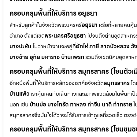
ครอบคลุมพื้นที่ให้บริการ อยุธยา
สำหรับลูกค้าในจังหวัดพระนครศรี
อยุธยา
หรือที่หลายคนคุ้
อำเภอ ตั้งแต่เขต
พระนครศรีอยุธยา
ไปจนถึงย่านอุตสาหกร
บางปะหัน
ไม่ว่าหน้างานจะอยู่ที่
ผักไห่ ภาชี ลาดบัวหลวง วั
บางซ้าย อุทัย มหาราช บ้านแพรก
รวมถึงเขตนิคมอุตสาห
ครอบคลุมพื้นที่ให้บริการ สมุทรสาคร (โซนตัวเมื
อีกหนึ่งพื้นที่ให้บริการหลักของเราคือจังหวัด
สมุทรสาคร
โด
บ้านแพ้ว
เราคุ้นเคยกับเส้นทางและสภาพแวดล้อมในพื้นที่เป็น
นอก เช่น
บ้านบ่อ บางโทรัด กาหลง ท่าจีน นาดี ท่าทราย
ไ
สมุทรสาครจึงมั่นใจได้ว่าจะได้รับการเข้าดูแลที่รวดเร็ว ตรงต
ครอบคลุมพื้นที่ให้บริการ สมุทรสาคร (โซนชุ