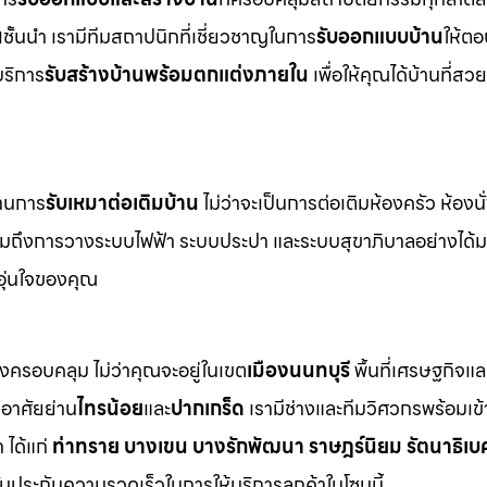
น
ชั้นนำ เรามีทีมสถาปนิกที่เชี่ยวชาญในการ
รับออกแบบบ้าน
ให้ตอ
บริการ
รับสร้างบ้านพร้อมตกแต่งภายใน
เพื่อให้คุณได้บ้านที่ส
ด้านการ
รับเหมาต่อเติมบ้าน
ไม่ว่าจะเป็นการต่อเติมห้องครัว ห้องนั
 รวมถึงการวางระบบไฟฟ้า ระบบประปา และระบบสุขาภิบาลอย่างได
อุ่นใจของคุณ
างครอบคลุม ไม่ว่าคุณจะอยู่ในเขต
เมืองนนทบุรี
พื้นที่เศรษฐกิจแ
กอาศัยย่าน
ไทรน้อย
และ
ปากเกร็ด
เรามีช่างและทีมวิศวกรพร้อมเข้
ได้แก่
ท่าทราย บางเขน บางรักพัฒนา ราษฎร์นิยม รัตนาธิเบศ
รับประกันความรวดเร็วในการให้บริการลูกค้าในโซนนี้