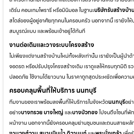
เดิร์น คอนเทมโพรารี หรือมินิมอล ในฐานะ
บริษัทรับสร้างบ้า
สไตล์ของผู้อยู่อาศัยทุกคนในครอบครัว นอกจากนี้ เรายังให้
สมบูรณ์แบบ และพร้อมเข้าอยู่ได้ทันที
งานต่อเติมและวางระบบโครงสร้าง
ไม่เพียงแต่งานสร้างบ้านใหม่ทั้งหลังเท่านั้น เรายังเป็นผู้นำ
จอดรถ หรือปรับปรุงโครงสร้างเดิม เราดูแลให้ครบทุกมิติ
ปลอดภัย ใช้งานได้ยาวนาน ในราคาถูกสุดประหยัดเพื่อความ
ครอบคลุมพื้นที่ให้บริการ นนทบุรี
ทีมงานของเราพร้อมลงพื้นที่ให้บริการในจังหวัด
นนทบุรี
อย่
อย่าง
บางกรวย บางใหญ่
และ
บางบัวทอง
ไปจนถึงโซนที่พั
หน้างาน นอกจากนี้ยังครอบคลุมย่านชุมชนและถนนสายหลัก 
งามวงศ์วาน สนามบินน้ำ ติวานนท์
และ
พระนั่งเกล้า
เพื่อ