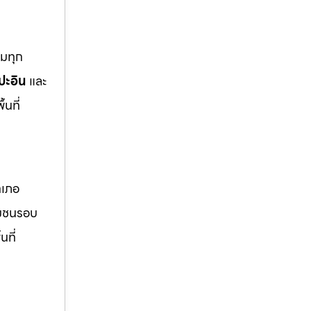
ุมทุก
ปะอิน
และ
นที่
ำเภอ
มชนรอบ
นที่