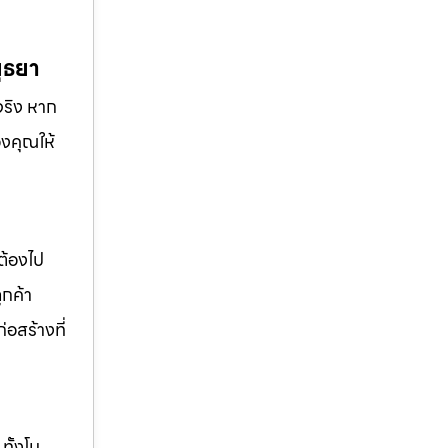
ุธยา
จริง หาก
องคุณให้
ต้องไป
ูกค้า
่อสร้างที่
ทั้งโม