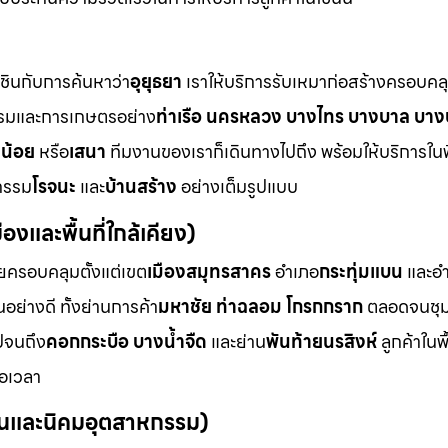
นชินกับการค้นหาว่า
อุยุธยา
เราให้บริการรับเหมาก่อสร้างครอบคล
รมและการเกษตรอย่าง
ท่าเรือ นครหลวง บางไทร บางบาล บาง
งน้อย
หรือ
เสนา
ทีมงานของเราก็เดินทางไปถึง พร้อมให้บริการในพื้
กรรม
โรจนะ
และ
บ้านสร้าง
อย่างเต็มรูปแบบ
องและพื้นที่ใกล้เคียง)
ยครอบคลุมตั้งแต่เขต
เมืองสมุทรสาคร
อำเภอ
กระทุ่มแบน
และอ
อย่างดี ทั้งย่านการค้า
มหาชัย ท่าฉลอม โกรกกราก
ตลอดจนชุ
ปจนถึง
คอกกระบือ บางน้ำจืด
และย่าน
พันท้ายนรสิงห์
ลูกค้าในพื้
่อเวลา
มชนและนิคมอุตสาหกรรม)