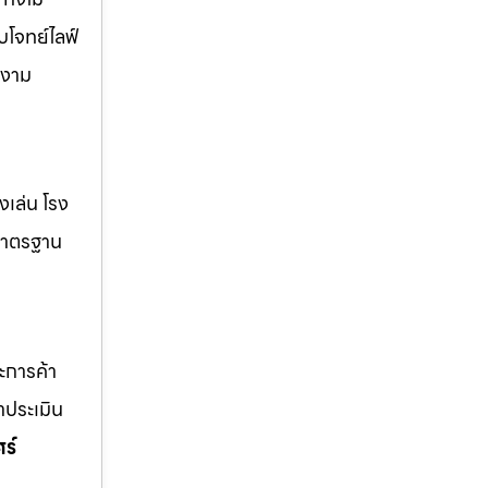
บโจทย์ไลฟ์
วยงาม
่งเล่น โรง
้มาตรฐาน
ละการค้า
าประเมิน
ร์