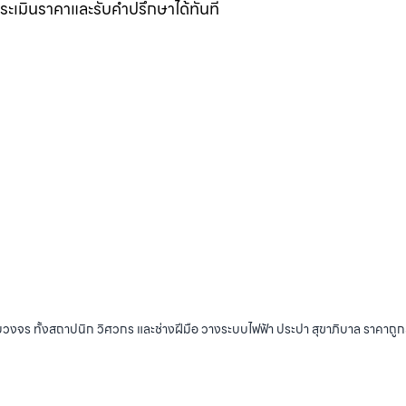
อประเมินราคาและรับคำปรึกษาได้ทันที
บวงจร ทั้งสถาปนิก วิศวกร และช่างฝีมือ วางระบบไฟฟ้า ประปา สุขาภิบาล ราคาถู