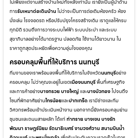
ไม่เพียงแต่งานสร้างบ้านใหม่ทั้งหลังเท่านั้น เรายังเป็นผู้นำด้าน
การ
รับเหมาต่อเติมบ้าน
ไม่ว่าจะเป็นการต่อเติมห้องครัว ห้อง
นั่งเล่น โรงจอดรถ หรือปรับปรุงโครงสร้างเดิม เราดูแลให้ครบ
ทุกมิติ รวมถึงการวางระบบไฟฟ้า ระบบประปา และระบบ
สุขาภิบาลอย่างได้มาตรฐาน ปลอดภัย ใช้งานได้ยาวนาน ใน
ราคาถูกสุดประหยัดเพื่อความอุ่นใจของคุณ
ครอบคลุมพื้นที่ให้บริการ นนทบุรี
ทีมงานของเราพร้อมลงพื้นที่ให้บริการในจังหวัด
นนทบุรี
อย่าง
ครอบคลุม ไม่ว่าคุณจะอยู่ในเขต
เมืองนนทบุรี
พื้นที่เศรษฐกิจ
และการค้าอย่าง
บางกรวย บางใหญ่
และ
บางบัวทอง
ไปจนถึง
โซนที่พักอาศัยย่าน
ไทรน้อย
และ
ปากเกร็ด
เรามีช่างและทีม
วิศวกรพร้อมเข้าประเมินหน้างาน นอกจากนี้ยังครอบคลุมย่าน
ชุมชนและถนนสายหลัก ได้แก่
ท่าทราย บางเขน บางรัก
พัฒนา ราษฎร์นิยม รัตนาธิเบศร์ งามวงศ์วาน สนามบินน้ำ
ติวานนท์
และ
พระนั่งเกล้า
เพื่อรับประกันความรวดเร็วในการ