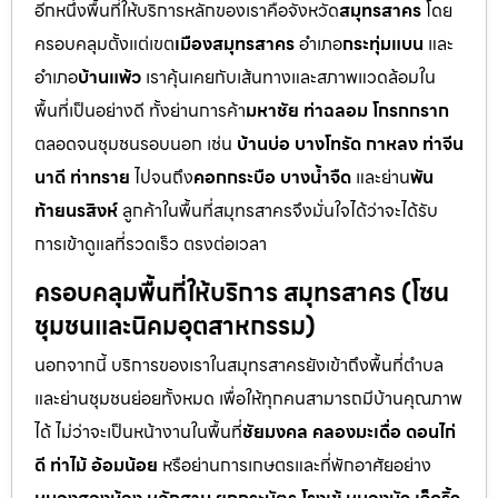
อีกหนึ่งพื้นที่ให้บริการหลักของเราคือจังหวัด
สมุทรสาคร
โดย
ครอบคลุมตั้งแต่เขต
เมืองสมุทรสาคร
อำเภอ
กระทุ่มแบน
และ
อำเภอ
บ้านแพ้ว
เราคุ้นเคยกับเส้นทางและสภาพแวดล้อมใน
พื้นที่เป็นอย่างดี ทั้งย่านการค้า
มหาชัย ท่าฉลอม โกรกกราก
ตลอดจนชุมชนรอบนอก เช่น
บ้านบ่อ บางโทรัด กาหลง ท่าจีน
นาดี ท่าทราย
ไปจนถึง
คอกกระบือ บางน้ำจืด
และย่าน
พัน
ท้ายนรสิงห์
ลูกค้าในพื้นที่สมุทรสาครจึงมั่นใจได้ว่าจะได้รับ
การเข้าดูแลที่รวดเร็ว ตรงต่อเวลา
ครอบคลุมพื้นที่ให้บริการ สมุทรสาคร (โซน
ชุมชนและนิคมอุตสาหกรรม)
นอกจากนี้ บริการของเราในสมุทรสาครยังเข้าถึงพื้นที่ตำบล
และย่านชุมชนย่อยทั้งหมด เพื่อให้ทุกคนสามารถมีบ้านคุณภาพ
ได้ ไม่ว่าจะเป็นหน้างานในพื้นที่
ชัยมงคล คลองมะเดื่อ ดอนไก่
ดี ท่าไม้ อ้อมน้อย
หรือย่านการเกษตรและที่พักอาศัยอย่าง