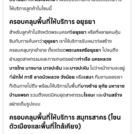
ให้บริการลูกค้าในโซนนี้
ครอบคลุมพื้นที่ให้บริการ อยุธยา
สำหรับลูกค้าในจังหวัดพระนครศรี
อยุธยา
หรือที่หลายคนคุ้น
ชินกับการค้นหาว่า
อุยุธยา
เราให้บริการรับเหมาก่อสร้าง
ครอบคลุมทุกอำเภอ ตั้งแต่เขต
พระนครศรีอยุธยา
ไปจนถึง
ย่านอุตสาหกรรมและการเกษตรอย่าง
ท่าเรือ นครหลวง
บางไทร บางบาล บางปะอิน
และ
บางปะหัน
ไม่ว่าหน้างานจะอยู่
ที่
ผักไห่ ภาชี ลาดบัวหลวง วังน้อย
หรือ
เสนา
ทีมงานของเรา
ก็เดินทางไปถึง พร้อมให้บริการในพื้นที่
บางซ้าย อุทัย มหาราช
บ้านแพรก
รวมถึงเขตนิคมอุตสาหกรรม
โรจนะ
และ
บ้านสร้าง
อย่างเต็มรูปแบบ
ครอบคลุมพื้นที่ให้บริการ สมุทรสาคร (โซน
ตัวเมืองและพื้นที่ใกล้เคียง)