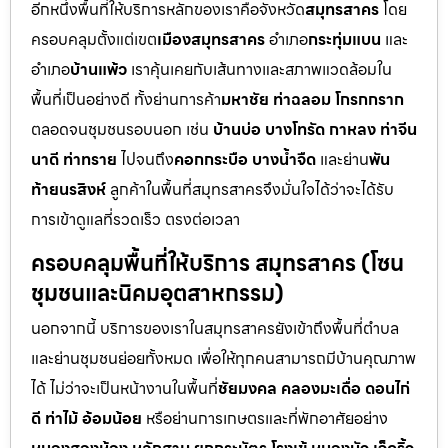
อีกหนึ่งพื้นที่ให้บริการหลักของเราคือจังหวัด
สมุทรสาคร
โดย
ครอบคลุมตั้งแต่เขต
เมืองสมุทรสาคร
อำเภอ
กระทุ่มแบน
และ
อำเภอ
บ้านแพ้ว
เราคุ้นเคยกับเส้นทางและสภาพแวดล้อมใน
พื้นที่เป็นอย่างดี ทั้งย่านการค้า
มหาชัย ท่าฉลอม โกรกกราก
ตลอดจนชุมชนรอบนอก เช่น
บ้านบ่อ บางโทรัด กาหลง ท่าจีน
นาดี ท่าทราย
ไปจนถึง
คอกกระบือ บางน้ำจืด
และย่าน
พัน
ท้ายนรสิงห์
ลูกค้าในพื้นที่สมุทรสาครจึงมั่นใจได้ว่าจะได้รับ
การเข้าดูแลที่รวดเร็ว ตรงต่อเวลา
ครอบคลุมพื้นที่ให้บริการ สมุทรสาคร (โซน
ชุมชนและนิคมอุตสาหกรรม)
นอกจากนี้ บริการของเราในสมุทรสาครยังเข้าถึงพื้นที่ตำบล
และย่านชุมชนย่อยทั้งหมด เพื่อให้ทุกคนสามารถมีบ้านคุณภาพ
ได้ ไม่ว่าจะเป็นหน้างานในพื้นที่
ชัยมงคล คลองมะเดื่อ ดอนไก่
ดี ท่าไม้ อ้อมน้อย
หรือย่านการเกษตรและที่พักอาศัยอย่าง