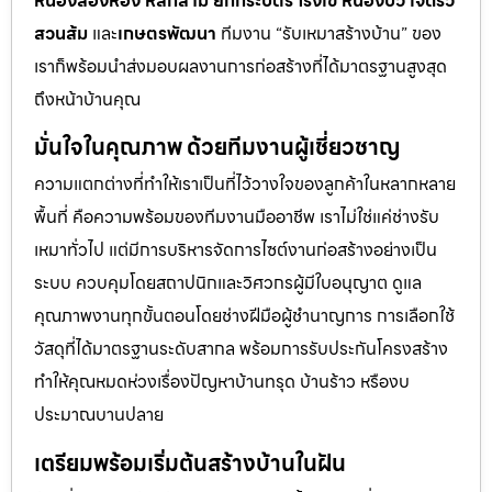
หนองสองห้อง หลักสาม ยกกระบัตร โรงเข้ หนองบัว เจ็ดริ้ว
สวนส้ม
และ
เกษตรพัฒนา
ทีมงาน “รับเหมาสร้างบ้าน” ของ
เราก็พร้อมนำส่งมอบผลงานการก่อสร้างที่ได้มาตรฐานสูงสุด
ถึงหน้าบ้านคุณ
มั่นใจในคุณภาพ ด้วยทีมงานผู้เชี่ยวชาญ
ความแตกต่างที่ทำให้เราเป็นที่ไว้วางใจของลูกค้าในหลากหลาย
พื้นที่ คือความพร้อมของทีมงานมืออาชีพ เราไม่ใช่แค่ช่างรับ
เหมาทั่วไป แต่มีการบริหารจัดการไซต์งานก่อสร้างอย่างเป็น
ระบบ ควบคุมโดยสถาปนิกและวิศวกรผู้มีใบอนุญาต ดูแล
คุณภาพงานทุกขั้นตอนโดยช่างฝีมือผู้ชำนาญการ การเลือกใช้
วัสดุที่ได้มาตรฐานระดับสากล พร้อมการรับประกันโครงสร้าง
ทำให้คุณหมดห่วงเรื่องปัญหาบ้านทรุด บ้านร้าว หรืองบ
ประมาณบานปลาย
เตรียมพร้อมเริ่มต้นสร้างบ้านในฝัน