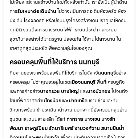
ไม่เพียงแต่งานสร้างบ้านใหม่ทั้งหลังเท่านั้น เรายังเป็นผู้นำด้าน
การ
รับเหมาต่อเติมบ้าน
ไม่ว่าจะเป็นการต่อเติมห้องครัว ห้อง
นั่งเล่น โรงจอดรถ หรือปรับปรุงโครงสร้างเดิม เราดูแลให้ครบ
ทุกมิติ รวมถึงการวางระบบไฟฟ้า ระบบประปา และระบบ
สุขาภิบาลอย่างได้มาตรฐาน ปลอดภัย ใช้งานได้ยาวนาน ใน
ราคาถูกสุดประหยัดเพื่อความอุ่นใจของคุณ
ครอบคลุมพื้นที่ให้บริการ นนทบุรี
ทีมงานของเราพร้อมลงพื้นที่ให้บริการในจังหวัด
นนทบุรี
อย่าง
ครอบคลุม ไม่ว่าคุณจะอยู่ในเขต
เมืองนนทบุรี
พื้นที่เศรษฐกิจ
และการค้าอย่าง
บางกรวย บางใหญ่
และ
บางบัวทอง
ไปจนถึง
โซนที่พักอาศัยย่าน
ไทรน้อย
และ
ปากเกร็ด
เรามีช่างและทีม
วิศวกรพร้อมเข้าประเมินหน้างาน นอกจากนี้ยังครอบคลุมย่าน
ชุมชนและถนนสายหลัก ได้แก่
ท่าทราย บางเขน บางรัก
พัฒนา ราษฎร์นิยม รัตนาธิเบศร์ งามวงศ์วาน สนามบินน้ำ
ติวานนท์
และ
พระนั่งเกล้า
เพื่อรับประกันความรวดเร็วในการ