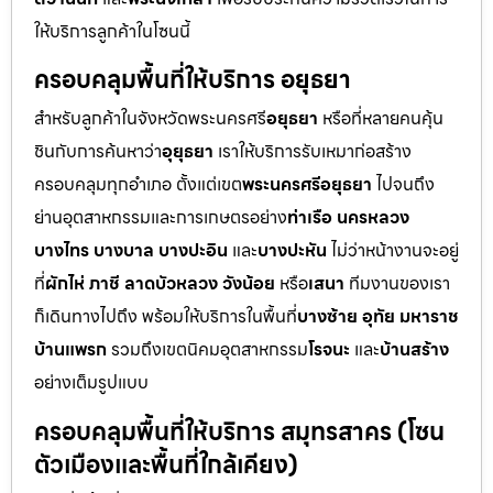
ให้บริการลูกค้าในโซนนี้
ครอบคลุมพื้นที่ให้บริการ อยุธยา
สำหรับลูกค้าในจังหวัดพระนครศรี
อยุธยา
หรือที่หลายคนคุ้น
ชินกับการค้นหาว่า
อุยุธยา
เราให้บริการรับเหมาก่อสร้าง
ครอบคลุมทุกอำเภอ ตั้งแต่เขต
พระนครศรีอยุธยา
ไปจนถึง
ย่านอุตสาหกรรมและการเกษตรอย่าง
ท่าเรือ นครหลวง
บางไทร บางบาล บางปะอิน
และ
บางปะหัน
ไม่ว่าหน้างานจะอยู่
ที่
ผักไห่ ภาชี ลาดบัวหลวง วังน้อย
หรือ
เสนา
ทีมงานของเรา
ก็เดินทางไปถึง พร้อมให้บริการในพื้นที่
บางซ้าย อุทัย มหาราช
บ้านแพรก
รวมถึงเขตนิคมอุตสาหกรรม
โรจนะ
และ
บ้านสร้าง
อย่างเต็มรูปแบบ
ครอบคลุมพื้นที่ให้บริการ สมุทรสาคร (โซน
ตัวเมืองและพื้นที่ใกล้เคียง)