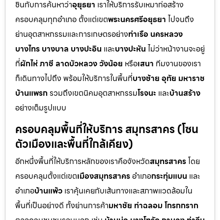
ชินกับการค้นหาว่า
อุยุธยา
เราให้บริการรับเหมาก่อสร้าง
ครอบคลุมทุกอำเภอ ตั้งแต่เขต
พระนครศรีอยุธยา
ไปจนถึง
ย่านอุตสาหกรรมและการเกษตรอย่าง
ท่าเรือ นครหลวง
บางไทร บางบาล บางปะอิน
และ
บางปะหัน
ไม่ว่าหน้างานจะอยู่
ที่
ผักไห่ ภาชี ลาดบัวหลวง วังน้อย
หรือ
เสนา
ทีมงานของเรา
ก็เดินทางไปถึง พร้อมให้บริการในพื้นที่
บางซ้าย อุทัย มหาราช
บ้านแพรก
รวมถึงเขตนิคมอุตสาหกรรม
โรจนะ
และ
บ้านสร้าง
อย่างเต็มรูปแบบ
ครอบคลุมพื้นที่ให้บริการ สมุทรสาคร (โซน
ตัวเมืองและพื้นที่ใกล้เคียง)
อีกหนึ่งพื้นที่ให้บริการหลักของเราคือจังหวัด
สมุทรสาคร
โดย
ครอบคลุมตั้งแต่เขต
เมืองสมุทรสาคร
อำเภอ
กระทุ่มแบน
และ
อำเภอ
บ้านแพ้ว
เราคุ้นเคยกับเส้นทางและสภาพแวดล้อมใน
พื้นที่เป็นอย่างดี ทั้งย่านการค้า
มหาชัย ท่าฉลอม โกรกกราก