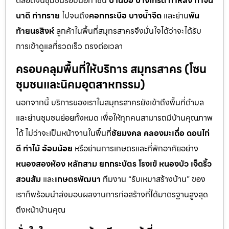
ตลอดจนชุมชนรอบนอก เช่น
บ้านบ่อ บางโทรัด กาหลง ท่าจีน
นาดี ท่าทราย
ไปจนถึง
คอกกระบือ บางน้ำจืด
และย่าน
พัน
ท้ายนรสิงห์
ลูกค้าในพื้นที่สมุทรสาครจึงมั่นใจได้ว่าจะได้รับ
การเข้าดูแลที่รวดเร็ว ตรงต่อเวลา
ครอบคลุมพื้นที่ให้บริการ สมุทรสาคร (โซน
ชุมชนและนิคมอุตสาหกรรม)
นอกจากนี้ บริการของเราในสมุทรสาครยังเข้าถึงพื้นที่ตำบล
และย่านชุมชนย่อยทั้งหมด เพื่อให้ทุกคนสามารถมีบ้านคุณภาพ
ได้ ไม่ว่าจะเป็นหน้างานในพื้นที่
ชัยมงคล คลองมะเดื่อ ดอนไก่
ดี ท่าไม้ อ้อมน้อย
หรือย่านการเกษตรและที่พักอาศัยอย่าง
หนองสองห้อง หลักสาม ยกกระบัตร โรงเข้ หนองบัว เจ็ดริ้ว
สวนส้ม
และ
เกษตรพัฒนา
ทีมงาน “รับเหมาสร้างบ้าน” ของ
เราก็พร้อมนำส่งมอบผลงานการก่อสร้างที่ได้มาตรฐานสูงสุด
ถึงหน้าบ้านคุณ