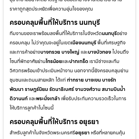
ราคาถูกสุดประหยัดเพื่อความอุ่นใจของคุณ
ครอบคลุมพื้นที่ให้บริการ นนทบุรี
ทีมงานของเราพร้อมลงพื้นที่ให้บริการในจังหวัด
นนทบุรี
อย่าง
ครอบคลุม ไม่ว่าคุณจะอยู่ในเขต
เมืองนนทบุรี
พื้นที่เศรษฐกิจ
และการค้าอย่าง
บางกรวย บางใหญ่
และ
บางบัวทอง
ไปจนถึง
โซนที่พักอาศัยย่าน
ไทรน้อย
และ
ปากเกร็ด
เรามีช่างและทีม
วิศวกรพร้อมเข้าประเมินหน้างาน นอกจากนี้ยังครอบคลุมย่าน
ชุมชนและถนนสายหลัก ได้แก่
ท่าทราย บางเขน บางรัก
พัฒนา ราษฎร์นิยม รัตนาธิเบศร์ งามวงศ์วาน สนามบินน้ำ
ติวานนท์
และ
พระนั่งเกล้า
เพื่อรับประกันความรวดเร็วในการ
ให้บริการลูกค้าในโซนนี้
ครอบคลุมพื้นที่ให้บริการ อยุธยา
สำหรับลูกค้าในจังหวัดพระนครศรี
อยุธยา
หรือที่หลายคนคุ้น