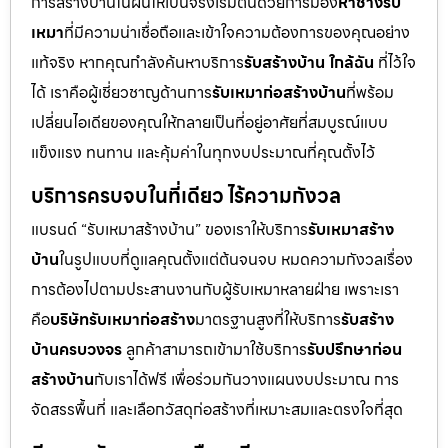
การสร้างบ้านในฝันให้เป็นจริงเริ่มต้นด้วยการมอง
หาช่างรับ
เหมา
ที่มีความน่าเชื่อถือและเข้าใจความต้องการของคุณอย่าง
แท้จริง หากคุณกำลังค้นหาบริการ
รับสร้างบ้าน ใกล้ฉัน
ที่ไว้ใจ
ได้ เราคือผู้เชี่ยวชาญด้านการ
รับเหมาก่อสร้างบ้าน
ที่พร้อม
เปลี่ยนไอเดียของคุณให้กลายเป็นที่อยู่อาศัยที่สมบูรณ์แบบ
แข็งแรง ทนทาน และคุ้มค่าในทุกงบประมาณที่คุณตั้งไว้
บริการครบจบในที่เดียว ไร้ความกังวล
แบรนด์ “รับเหมาสร้างบ้าน” ของเราให้บริการ
รับเหมาสร้าง
บ้าน
ในรูปแบบที่ดูแลคุณตั้งแต่ต้นจนจบ หมดความกังวลเรื่อง
การต้องไปตามประสานงานกับผู้รับเหมาหลายฝ่าย เพราะเรา
คือ
บริษัทรับเหมาก่อสร้าง
มาตรฐานสูงที่ให้บริการ
รับสร้าง
บ้านครบวงจร
ลูกค้าสามารถเข้ามาใช้บริการ
รับปรึกษาก่อน
สร้างบ้าน
กับเราได้ฟรี เพื่อร่วมกันวางแผนงบประมาณ การ
จัดสรรพื้นที่ และเลือกวัสดุก่อสร้างที่เหมาะสมและตรงใจที่สุด