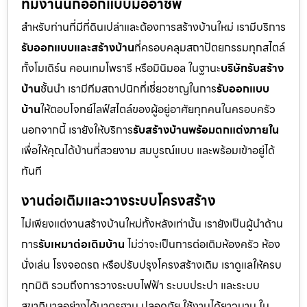
ทีมงานนักออกแบบมืออาชีพ
สำหรับท่านที่มีที่ดินเปล่าและต้องการสร้างบ้านใหม่ เรามีบริการ
รับออกแบบและสร้างบ้าน
ที่ครอบคลุมสถาปัตยกรรมทุกสไตล์
ทั้งโมเดิร์น คอนเทมโพรารี หรือมินิมอล ในฐานะ
บริษัทรับสร้าง
บ้าน
ชั้นนำ เรามีทีมสถาปนิกที่เชี่ยวชาญในการ
รับออกแบบ
บ้าน
ให้ตอบโจทย์ไลฟ์สไตล์ของผู้อยู่อาศัยทุกคนในครอบครัว
นอกจากนี้ เรายังให้บริการ
รับสร้างบ้านพร้อมตกแต่งภายใน
เพื่อให้คุณได้บ้านที่สวยงาม สมบูรณ์แบบ และพร้อมเข้าอยู่ได้
ทันที
งานต่อเติมและวางระบบโครงสร้าง
ไม่เพียงแต่งานสร้างบ้านใหม่ทั้งหลังเท่านั้น เรายังเป็นผู้นำด้าน
การ
รับเหมาต่อเติมบ้าน
ไม่ว่าจะเป็นการต่อเติมห้องครัว ห้อง
นั่งเล่น โรงจอดรถ หรือปรับปรุงโครงสร้างเดิม เราดูแลให้ครบ
ทุกมิติ รวมถึงการวางระบบไฟฟ้า ระบบประปา และระบบ
สุขาภิบาลอย่างได้มาตรฐาน ปลอดภัย ใช้งานได้ยาวนาน ใน