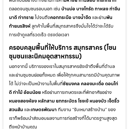
พื้นที่เป็นอย่างดี ทั้งย่านการค้า
มหาชัย ท่าฉลอม โกรกกราก
ตลอดจนชุมชนรอบนอก เช่น
บ้านบ่อ บางโทรัด กาหลง ท่าจีน
นาดี ท่าทราย
ไปจนถึง
คอกกระบือ บางน้ำจืด
และย่าน
พัน
ท้ายนรสิงห์
ลูกค้าในพื้นที่สมุทรสาครจึงมั่นใจได้ว่าจะได้รับ
การเข้าดูแลที่รวดเร็ว ตรงต่อเวลา
ครอบคลุมพื้นที่ให้บริการ สมุทรสาคร (โซน
ชุมชนและนิคมอุตสาหกรรม)
นอกจากนี้ บริการของเราในสมุทรสาครยังเข้าถึงพื้นที่ตำบล
และย่านชุมชนย่อยทั้งหมด เพื่อให้ทุกคนสามารถมีบ้านคุณภาพ
ได้ ไม่ว่าจะเป็นหน้างานในพื้นที่
ชัยมงคล คลองมะเดื่อ ดอนไก่
ดี ท่าไม้ อ้อมน้อย
หรือย่านการเกษตรและที่พักอาศัยอย่าง
หนองสองห้อง หลักสาม ยกกระบัตร โรงเข้ หนองบัว เจ็ดริ้ว
สวนส้ม
และ
เกษตรพัฒนา
ทีมงาน “รับเหมาสร้างบ้าน” ของ
เราก็พร้อมนำส่งมอบผลงานการก่อสร้างที่ได้มาตรฐานสูงสุด
ถึงหน้าบ้านคุณ