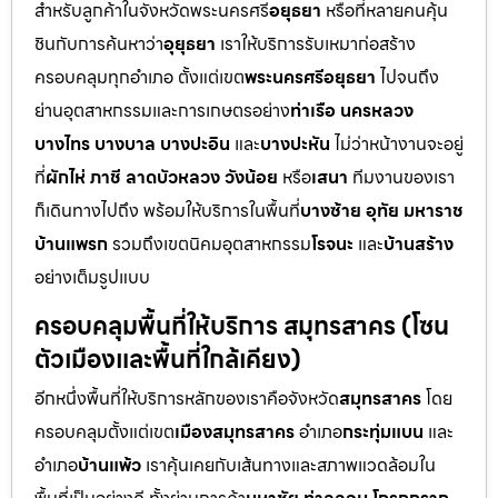
สำหรับลูกค้าในจังหวัดพระนครศรี
อยุธยา
หรือที่หลายคนคุ้น
ชินกับการค้นหาว่า
อุยุธยา
เราให้บริการรับเหมาก่อสร้าง
ครอบคลุมทุกอำเภอ ตั้งแต่เขต
พระนครศรีอยุธยา
ไปจนถึง
ย่านอุตสาหกรรมและการเกษตรอย่าง
ท่าเรือ นครหลวง
บางไทร บางบาล บางปะอิน
และ
บางปะหัน
ไม่ว่าหน้างานจะอยู่
ที่
ผักไห่ ภาชี ลาดบัวหลวง วังน้อย
หรือ
เสนา
ทีมงานของเรา
ก็เดินทางไปถึง พร้อมให้บริการในพื้นที่
บางซ้าย อุทัย มหาราช
บ้านแพรก
รวมถึงเขตนิคมอุตสาหกรรม
โรจนะ
และ
บ้านสร้าง
อย่างเต็มรูปแบบ
ครอบคลุมพื้นที่ให้บริการ สมุทรสาคร (โซน
ตัวเมืองและพื้นที่ใกล้เคียง)
อีกหนึ่งพื้นที่ให้บริการหลักของเราคือจังหวัด
สมุทรสาคร
โดย
ครอบคลุมตั้งแต่เขต
เมืองสมุทรสาคร
อำเภอ
กระทุ่มแบน
และ
อำเภอ
บ้านแพ้ว
เราคุ้นเคยกับเส้นทางและสภาพแวดล้อมใน