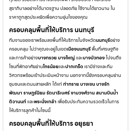
สุขาภิบาลอย่างได้มาตรฐาน ปลอดภัย ใช้งานได้ยาวนาน ใน
ราคาถูกสุดประหยัดเพื่อความอุ่นใจของคุณ
ครอบคลุมพื้นที่ให้บริการ นนทบุรี
ทีมงานของเราพร้อมลงพื้นที่ให้บริการในจังหวัด
นนทบุรี
อย่าง
ครอบคลุม ไม่ว่าคุณจะอยู่ในเขต
เมืองนนทบุรี
พื้นที่เศรษฐกิจ
และการค้าอย่าง
บางกรวย บางใหญ่
และ
บางบัวทอง
ไปจนถึง
โซนที่พักอาศัยย่าน
ไทรน้อย
และ
ปากเกร็ด
เรามีช่างและทีม
วิศวกรพร้อมเข้าประเมินหน้างาน นอกจากนี้ยังครอบคลุมย่าน
ชุมชนและถนนสายหลัก ได้แก่
ท่าทราย บางเขน บางรัก
พัฒนา ราษฎร์นิยม รัตนาธิเบศร์ งามวงศ์วาน สนามบินน้ำ
ติวานนท์
และ
พระนั่งเกล้า
เพื่อรับประกันความรวดเร็วในการ
ให้บริการลูกค้าในโซนนี้
ครอบคลุมพื้นที่ให้บริการ อยุธยา