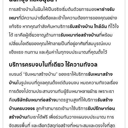
การสร้างบ้านในฝันให้เป็นจริงเริ่มต้นด้วยการมอง
หาช่างรับ
เหมา
ที่มีความน่าเชื่อถือและเข้าใจความต้องการของคุณอย่าง
แท้จริง หากคุณกำลังค้นหาบริการ
รับสร้างบ้าน ใกล้ฉัน
ที่ไว้ใจ
ได้ เราคือผู้เชี่ยวชาญด้านการ
รับเหมาก่อสร้างบ้าน
ที่พร้อม
เปลี่ยนไอเดียของคุณให้กลายเป็นที่อยู่อาศัยที่สมบูรณ์แบบ
แข็งแรง ทนทาน และคุ้มค่าในทุกงบประมาณที่คุณตั้งไว้
บริการครบจบในที่เดียว ไร้ความกังวล
แบรนด์ “รับเหมาสร้างบ้าน” ของเราให้บริการ
รับเหมาสร้าง
บ้าน
ในรูปแบบที่ดูแลคุณตั้งแต่ต้นจนจบ หมดความกังวลเรื่อง
การต้องไปตามประสานงานกับผู้รับเหมาหลายฝ่าย เพราะเรา
คือ
บริษัทรับเหมาก่อสร้าง
มาตรฐานสูงที่ให้บริการ
รับสร้าง
บ้านครบวงจร
ลูกค้าสามารถเข้ามาใช้บริการ
รับปรึกษาก่อน
สร้างบ้าน
กับเราได้ฟรี เพื่อร่วมกันวางแผนงบประมาณ การ
จัดสรรพื้นที่ และเลือกวัสดุก่อสร้างที่เหมาะสมและตรงใจที่สุด