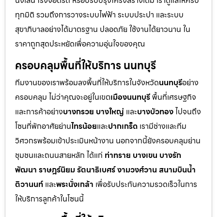
นั่งเล่น โรงจอดรถ หรือปรับปรุงโครงสร้างเดิม เราดูแลให้ครบ
ทุกมิติ รวมถึงการวางระบบไฟฟ้า ระบบประปา และระบบ
สุขาภิบาลอย่างได้มาตรฐาน ปลอดภัย ใช้งานได้ยาวนาน ใน
ราคาถูกสุดประหยัดเพื่อความอุ่นใจของคุณ
ครอบคลุมพื้นที่ให้บริการ นนทบุรี
ทีมงานของเราพร้อมลงพื้นที่ให้บริการในจังหวัด
นนทบุรี
อย่าง
ครอบคลุม ไม่ว่าคุณจะอยู่ในเขต
เมืองนนทบุรี
พื้นที่เศรษฐกิจ
และการค้าอย่าง
บางกรวย บางใหญ่
และ
บางบัวทอง
ไปจนถึง
โซนที่พักอาศัยย่าน
ไทรน้อย
และ
ปากเกร็ด
เรามีช่างและทีม
วิศวกรพร้อมเข้าประเมินหน้างาน นอกจากนี้ยังครอบคลุมย่าน
ชุมชนและถนนสายหลัก ได้แก่
ท่าทราย บางเขน บางรัก
พัฒนา ราษฎร์นิยม รัตนาธิเบศร์ งามวงศ์วาน สนามบินน้ำ
ติวานนท์
และ
พระนั่งเกล้า
เพื่อรับประกันความรวดเร็วในการ
ให้บริการลูกค้าในโซนนี้