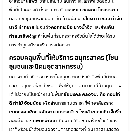
อำเภอ
บ้านแพ้ว
เราคุ้นเคยกับเส้นทางและสภาพแวดล้อมใน
พื้นที่เป็นอย่างดี ทั้งย่านการค้า
มหาชัย ท่าฉลอม โกรกกราก
ตลอดจนชุมชนรอบนอก เช่น
บ้านบ่อ บางโทรัด กาหลง ท่าจีน
นาดี ท่าทราย
ไปจนถึง
คอกกระบือ บางน้ำจืด
และย่าน
พัน
ท้ายนรสิงห์
ลูกค้าในพื้นที่สมุทรสาครจึงมั่นใจได้ว่าจะได้รับ
การเข้าดูแลที่รวดเร็ว ตรงต่อเวลา
ครอบคลุมพื้นที่ให้บริการ สมุทรสาคร (โซน
ชุมชนและนิคมอุตสาหกรรม)
นอกจากนี้ บริการของเราในสมุทรสาครยังเข้าถึงพื้นที่ตำบล
และย่านชุมชนย่อยทั้งหมด เพื่อให้ทุกคนสามารถมีบ้านคุณภาพ
ได้ ไม่ว่าจะเป็นหน้างานในพื้นที่
ชัยมงคล คลองมะเดื่อ ดอนไก่
ดี ท่าไม้ อ้อมน้อย
หรือย่านการเกษตรและที่พักอาศัยอย่าง
หนองสองห้อง หลักสาม ยกกระบัตร โรงเข้ หนองบัว เจ็ดริ้ว
สวนส้ม
และ
เกษตรพัฒนา
ทีมงาน “รับเหมาสร้างบ้าน” ของ
เราก็พร้อมนำส่งมอบผลงานการก่อสร้างที่ได้มาตรฐานสูงสุด