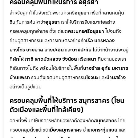
ครอบคลุมพื้นที่ให้บริการ อยุธยา
สำหรับลูกค้าในจังหวัดพระนครศรี
อยุธยา
หรือที่หลายคนคุ้น
ชินกับการค้นหาว่า
อุยุธยา
เราให้บริการรับเหมาก่อสร้าง
ครอบคลุมทุกอำเภอ ตั้งแต่เขต
พระนครศรีอยุธยา
ไปจนถึง
ย่านอุตสาหกรรมและการเกษตรอย่าง
ท่าเรือ นครหลวง
บางไทร บางบาล บางปะอิน
และ
บางปะหัน
ไม่ว่าหน้างานจะอยู่
ที่
ผักไห่ ภาชี ลาดบัวหลวง วังน้อย
หรือ
เสนา
ทีมงานของเรา
ก็เดินทางไปถึง พร้อมให้บริการในพื้นที่
บางซ้าย อุทัย มหาราช
บ้านแพรก
รวมถึงเขตนิคมอุตสาหกรรม
โรจนะ
และ
บ้านสร้าง
อย่างเต็มรูปแบบ
ครอบคลุมพื้นที่ให้บริการ สมุทรสาคร (โซน
ตัวเมืองและพื้นที่ใกล้เคียง)
อีกหนึ่งพื้นที่ให้บริการหลักของเราคือจังหวัด
สมุทรสาคร
โดย
ครอบคลุมตั้งแต่เขต
เมืองสมุทรสาคร
อำเภอ
กระทุ่มแบน
และ