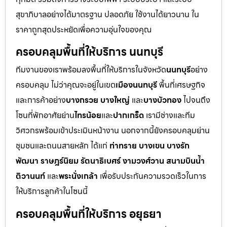
สุขาภิบาลอย่างได้มาตรฐาน ปลอดภัย ใช้งานได้ยาวนาน ใน
ราคาถูกสุดประหยัดเพื่อความอุ่นใจของคุณ
ครอบคลุมพื้นที่ให้บริการ นนทบุรี
ทีมงานของเราพร้อมลงพื้นที่ให้บริการในจังหวัด
นนทบุรี
อย่าง
ครอบคลุม ไม่ว่าคุณจะอยู่ในเขต
เมืองนนทบุรี
พื้นที่เศรษฐกิจ
และการค้าอย่าง
บางกรวย บางใหญ่
และ
บางบัวทอง
ไปจนถึง
โซนที่พักอาศัยย่าน
ไทรน้อย
และ
ปากเกร็ด
เรามีช่างและทีม
วิศวกรพร้อมเข้าประเมินหน้างาน นอกจากนี้ยังครอบคลุมย่าน
ชุมชนและถนนสายหลัก ได้แก่
ท่าทราย บางเขน บางรัก
พัฒนา ราษฎร์นิยม รัตนาธิเบศร์ งามวงศ์วาน สนามบินน้ำ
ติวานนท์
และ
พระนั่งเกล้า
เพื่อรับประกันความรวดเร็วในการ
ให้บริการลูกค้าในโซนนี้
ครอบคลุมพื้นที่ให้บริการ อยุธยา