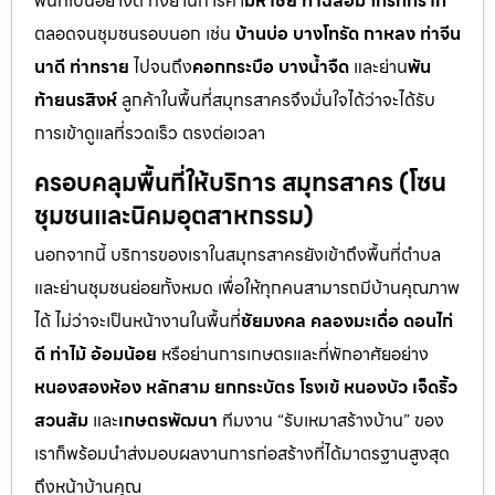
พื้นที่เป็นอย่างดี ทั้งย่านการค้า
มหาชัย ท่าฉลอม โกรกกราก
ตลอดจนชุมชนรอบนอก เช่น
บ้านบ่อ บางโทรัด กาหลง ท่าจีน
นาดี ท่าทราย
ไปจนถึง
คอกกระบือ บางน้ำจืด
และย่าน
พัน
ท้ายนรสิงห์
ลูกค้าในพื้นที่สมุทรสาครจึงมั่นใจได้ว่าจะได้รับ
การเข้าดูแลที่รวดเร็ว ตรงต่อเวลา
ครอบคลุมพื้นที่ให้บริการ สมุทรสาคร (โซน
ชุมชนและนิคมอุตสาหกรรม)
นอกจากนี้ บริการของเราในสมุทรสาครยังเข้าถึงพื้นที่ตำบล
และย่านชุมชนย่อยทั้งหมด เพื่อให้ทุกคนสามารถมีบ้านคุณภาพ
ได้ ไม่ว่าจะเป็นหน้างานในพื้นที่
ชัยมงคล คลองมะเดื่อ ดอนไก่
ดี ท่าไม้ อ้อมน้อย
หรือย่านการเกษตรและที่พักอาศัยอย่าง
หนองสองห้อง หลักสาม ยกกระบัตร โรงเข้ หนองบัว เจ็ดริ้ว
สวนส้ม
และ
เกษตรพัฒนา
ทีมงาน “รับเหมาสร้างบ้าน” ของ
เราก็พร้อมนำส่งมอบผลงานการก่อสร้างที่ได้มาตรฐานสูงสุด
ถึงหน้าบ้านคุณ