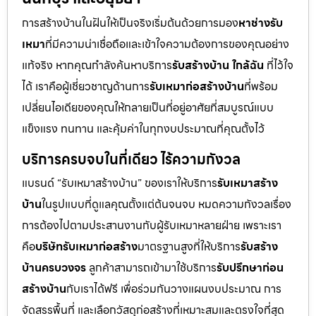
การสร้างบ้านในฝันให้เป็นจริงเริ่มต้นด้วยการมอง
หาช่างรับ
เหมา
ที่มีความน่าเชื่อถือและเข้าใจความต้องการของคุณอย่าง
แท้จริง หากคุณกำลังค้นหาบริการ
รับสร้างบ้าน ใกล้ฉัน
ที่ไว้ใจ
ได้ เราคือผู้เชี่ยวชาญด้านการ
รับเหมาก่อสร้างบ้าน
ที่พร้อม
เปลี่ยนไอเดียของคุณให้กลายเป็นที่อยู่อาศัยที่สมบูรณ์แบบ
แข็งแรง ทนทาน และคุ้มค่าในทุกงบประมาณที่คุณตั้งไว้
บริการครบจบในที่เดียว ไร้ความกังวล
แบรนด์ “รับเหมาสร้างบ้าน” ของเราให้บริการ
รับเหมาสร้าง
บ้าน
ในรูปแบบที่ดูแลคุณตั้งแต่ต้นจนจบ หมดความกังวลเรื่อง
การต้องไปตามประสานงานกับผู้รับเหมาหลายฝ่าย เพราะเรา
คือ
บริษัทรับเหมาก่อสร้าง
มาตรฐานสูงที่ให้บริการ
รับสร้าง
บ้านครบวงจร
ลูกค้าสามารถเข้ามาใช้บริการ
รับปรึกษาก่อน
สร้างบ้าน
กับเราได้ฟรี เพื่อร่วมกันวางแผนงบประมาณ การ
จัดสรรพื้นที่ และเลือกวัสดุก่อสร้างที่เหมาะสมและตรงใจที่สุด