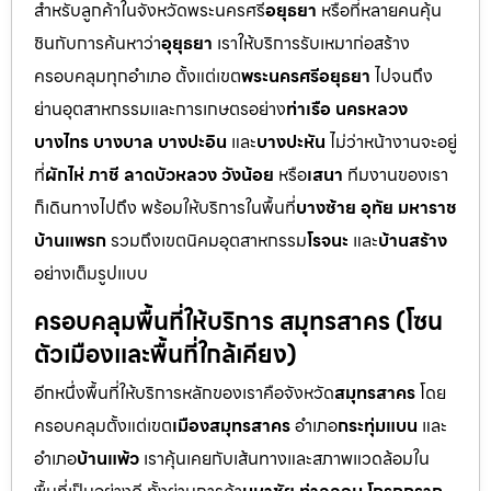
สำหรับลูกค้าในจังหวัดพระนครศรี
อยุธยา
หรือที่หลายคนคุ้น
ชินกับการค้นหาว่า
อุยุธยา
เราให้บริการรับเหมาก่อสร้าง
ครอบคลุมทุกอำเภอ ตั้งแต่เขต
พระนครศรีอยุธยา
ไปจนถึง
ย่านอุตสาหกรรมและการเกษตรอย่าง
ท่าเรือ นครหลวง
บางไทร บางบาล บางปะอิน
และ
บางปะหัน
ไม่ว่าหน้างานจะอยู่
ที่
ผักไห่ ภาชี ลาดบัวหลวง วังน้อย
หรือ
เสนา
ทีมงานของเรา
ก็เดินทางไปถึง พร้อมให้บริการในพื้นที่
บางซ้าย อุทัย มหาราช
บ้านแพรก
รวมถึงเขตนิคมอุตสาหกรรม
โรจนะ
และ
บ้านสร้าง
อย่างเต็มรูปแบบ
ครอบคลุมพื้นที่ให้บริการ สมุทรสาคร (โซน
ตัวเมืองและพื้นที่ใกล้เคียง)
อีกหนึ่งพื้นที่ให้บริการหลักของเราคือจังหวัด
สมุทรสาคร
โดย
ครอบคลุมตั้งแต่เขต
เมืองสมุทรสาคร
อำเภอ
กระทุ่มแบน
และ
อำเภอ
บ้านแพ้ว
เราคุ้นเคยกับเส้นทางและสภาพแวดล้อมใน