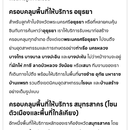
ครอบคลุมพื้นที่ให้บริการ อยุธยา
สำหรับลูกค้าในจังหวัดพระนครศรี
อยุธยา
หรือที่หลายคนคุ้น
ชินกับการค้นหาว่า
อุยุธยา
เราให้บริการรับเหมาก่อสร้าง
ครอบคลุมทุกอำเภอ ตั้งแต่เขต
พระนครศรีอยุธยา
ไปจนถึง
ย่านอุตสาหกรรมและการเกษตรอย่าง
ท่าเรือ นครหลวง
บางไทร บางบาล บางปะอิน
และ
บางปะหัน
ไม่ว่าหน้างานจะอยู่
ที่
ผักไห่ ภาชี ลาดบัวหลวง วังน้อย
หรือ
เสนา
ทีมงานของเรา
ก็เดินทางไปถึง พร้อมให้บริการในพื้นที่
บางซ้าย อุทัย มหาราช
บ้านแพรก
รวมถึงเขตนิคมอุตสาหกรรม
โรจนะ
และ
บ้านสร้าง
อย่างเต็มรูปแบบ
ครอบคลุมพื้นที่ให้บริการ สมุทรสาคร (โซน
ตัวเมืองและพื้นที่ใกล้เคียง)
อีกหนึ่งพื้นที่ให้บริการหลักของเราคือจังหวัด
สมุทรสาคร
โดย