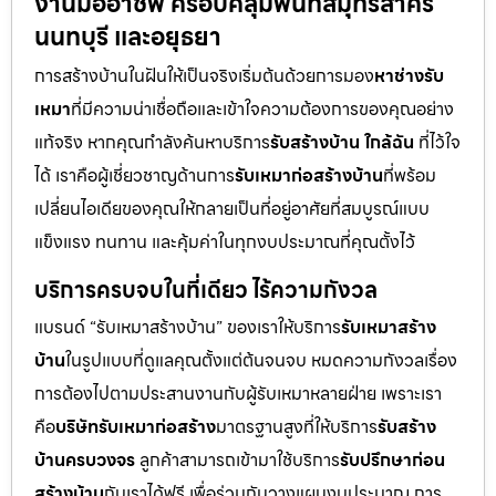
งานมืออาชีพ ครอบคลุมพื้นที่สมุทรสาคร
นนทบุรี และอยุธยา
การสร้างบ้านในฝันให้เป็นจริงเริ่มต้นด้วยการมอง
หาช่างรับ
เหมา
ที่มีความน่าเชื่อถือและเข้าใจความต้องการของคุณอย่าง
แท้จริง หากคุณกำลังค้นหาบริการ
รับสร้างบ้าน ใกล้ฉัน
ที่ไว้ใจ
ได้ เราคือผู้เชี่ยวชาญด้านการ
รับเหมาก่อสร้างบ้าน
ที่พร้อม
เปลี่ยนไอเดียของคุณให้กลายเป็นที่อยู่อาศัยที่สมบูรณ์แบบ
แข็งแรง ทนทาน และคุ้มค่าในทุกงบประมาณที่คุณตั้งไว้
บริการครบจบในที่เดียว ไร้ความกังวล
แบรนด์ “รับเหมาสร้างบ้าน” ของเราให้บริการ
รับเหมาสร้าง
บ้าน
ในรูปแบบที่ดูแลคุณตั้งแต่ต้นจนจบ หมดความกังวลเรื่อง
การต้องไปตามประสานงานกับผู้รับเหมาหลายฝ่าย เพราะเรา
คือ
บริษัทรับเหมาก่อสร้าง
มาตรฐานสูงที่ให้บริการ
รับสร้าง
บ้านครบวงจร
ลูกค้าสามารถเข้ามาใช้บริการ
รับปรึกษาก่อน
สร้างบ้าน
กับเราได้ฟรี เพื่อร่วมกันวางแผนงบประมาณ การ