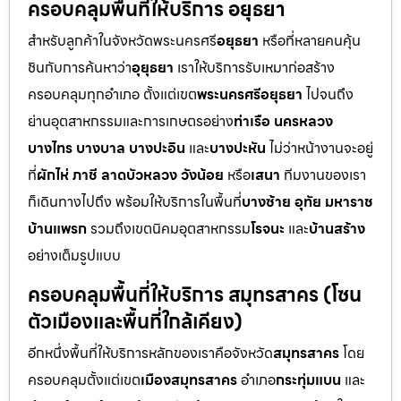
ครอบคลุมพื้นที่ให้บริการ อยุธยา
สำหรับลูกค้าในจังหวัดพระนครศรี
อยุธยา
หรือที่หลายคนคุ้น
ชินกับการค้นหาว่า
อุยุธยา
เราให้บริการรับเหมาก่อสร้าง
ครอบคลุมทุกอำเภอ ตั้งแต่เขต
พระนครศรีอยุธยา
ไปจนถึง
ย่านอุตสาหกรรมและการเกษตรอย่าง
ท่าเรือ นครหลวง
บางไทร บางบาล บางปะอิน
และ
บางปะหัน
ไม่ว่าหน้างานจะอยู่
ที่
ผักไห่ ภาชี ลาดบัวหลวง วังน้อย
หรือ
เสนา
ทีมงานของเรา
ก็เดินทางไปถึง พร้อมให้บริการในพื้นที่
บางซ้าย อุทัย มหาราช
บ้านแพรก
รวมถึงเขตนิคมอุตสาหกรรม
โรจนะ
และ
บ้านสร้าง
อย่างเต็มรูปแบบ
ครอบคลุมพื้นที่ให้บริการ สมุทรสาคร (โซน
ตัวเมืองและพื้นที่ใกล้เคียง)
อีกหนึ่งพื้นที่ให้บริการหลักของเราคือจังหวัด
สมุทรสาคร
โดย
ครอบคลุมตั้งแต่เขต
เมืองสมุทรสาคร
อำเภอ
กระทุ่มแบน
และ