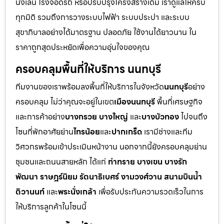
นั่งเล่น โรงจอดรถ หรือปรับปรุงโครงสร้างเดิม เราดูแลให้ครบ
ทุกมิติ รวมถึงการวางระบบไฟฟ้า ระบบประปา และระบบ
สุขาภิบาลอย่างได้มาตรฐาน ปลอดภัย ใช้งานได้ยาวนาน ใน
ราคาถูกสุดประหยัดเพื่อความอุ่นใจของคุณ
ครอบคลุมพื้นที่ให้บริการ นนทบุรี
ทีมงานของเราพร้อมลงพื้นที่ให้บริการในจังหวัด
นนทบุรี
อย่าง
ครอบคลุม ไม่ว่าคุณจะอยู่ในเขต
เมืองนนทบุรี
พื้นที่เศรษฐกิจ
และการค้าอย่าง
บางกรวย บางใหญ่
และ
บางบัวทอง
ไปจนถึง
โซนที่พักอาศัยย่าน
ไทรน้อย
และ
ปากเกร็ด
เรามีช่างและทีม
วิศวกรพร้อมเข้าประเมินหน้างาน นอกจากนี้ยังครอบคลุมย่าน
ชุมชนและถนนสายหลัก ได้แก่
ท่าทราย บางเขน บางรัก
พัฒนา ราษฎร์นิยม รัตนาธิเบศร์ งามวงศ์วาน สนามบินน้ำ
ติวานนท์
และ
พระนั่งเกล้า
เพื่อรับประกันความรวดเร็วในการ
ให้บริการลูกค้าในโซนนี้