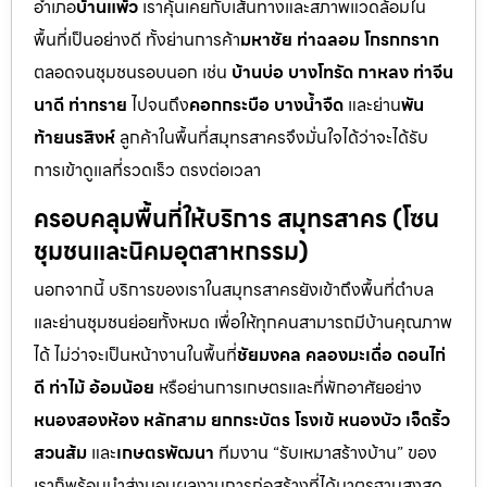
อำเภอ
บ้านแพ้ว
เราคุ้นเคยกับเส้นทางและสภาพแวดล้อมใน
พื้นที่เป็นอย่างดี ทั้งย่านการค้า
มหาชัย ท่าฉลอม โกรกกราก
ตลอดจนชุมชนรอบนอก เช่น
บ้านบ่อ บางโทรัด กาหลง ท่าจีน
นาดี ท่าทราย
ไปจนถึง
คอกกระบือ บางน้ำจืด
และย่าน
พัน
ท้ายนรสิงห์
ลูกค้าในพื้นที่สมุทรสาครจึงมั่นใจได้ว่าจะได้รับ
การเข้าดูแลที่รวดเร็ว ตรงต่อเวลา
ครอบคลุมพื้นที่ให้บริการ สมุทรสาคร (โซน
ชุมชนและนิคมอุตสาหกรรม)
นอกจากนี้ บริการของเราในสมุทรสาครยังเข้าถึงพื้นที่ตำบล
และย่านชุมชนย่อยทั้งหมด เพื่อให้ทุกคนสามารถมีบ้านคุณภาพ
ได้ ไม่ว่าจะเป็นหน้างานในพื้นที่
ชัยมงคล คลองมะเดื่อ ดอนไก่
ดี ท่าไม้ อ้อมน้อย
หรือย่านการเกษตรและที่พักอาศัยอย่าง
หนองสองห้อง หลักสาม ยกกระบัตร โรงเข้ หนองบัว เจ็ดริ้ว
สวนส้ม
และ
เกษตรพัฒนา
ทีมงาน “รับเหมาสร้างบ้าน” ของ
เราก็พร้อมนำส่งมอบผลงานการก่อสร้างที่ได้มาตรฐานสูงสุด