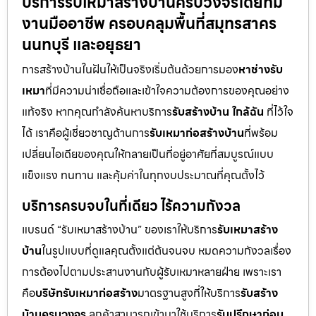
บริการรับเหมาสร้างบ้านครบวงจรโดยทีม
งานมืออาชีพ ครอบคลุมพื้นที่สมุทรสาคร
นนทบุรี และอยุธยา
การสร้างบ้านในฝันให้เป็นจริงเริ่มต้นด้วยการมอง
หาช่างรับ
เหมา
ที่มีความน่าเชื่อถือและเข้าใจความต้องการของคุณอย่าง
แท้จริง หากคุณกำลังค้นหาบริการ
รับสร้างบ้าน ใกล้ฉัน
ที่ไว้ใจ
ได้ เราคือผู้เชี่ยวชาญด้านการ
รับเหมาก่อสร้างบ้าน
ที่พร้อม
เปลี่ยนไอเดียของคุณให้กลายเป็นที่อยู่อาศัยที่สมบูรณ์แบบ
แข็งแรง ทนทาน และคุ้มค่าในทุกงบประมาณที่คุณตั้งไว้
บริการครบจบในที่เดียว ไร้ความกังวล
แบรนด์ “รับเหมาสร้างบ้าน” ของเราให้บริการ
รับเหมาสร้าง
บ้าน
ในรูปแบบที่ดูแลคุณตั้งแต่ต้นจนจบ หมดความกังวลเรื่อง
การต้องไปตามประสานงานกับผู้รับเหมาหลายฝ่าย เพราะเรา
คือ
บริษัทรับเหมาก่อสร้าง
มาตรฐานสูงที่ให้บริการ
รับสร้าง
บ้านครบวงจร
ลูกค้าสามารถเข้ามาใช้บริการ
รับปรึกษาก่อน