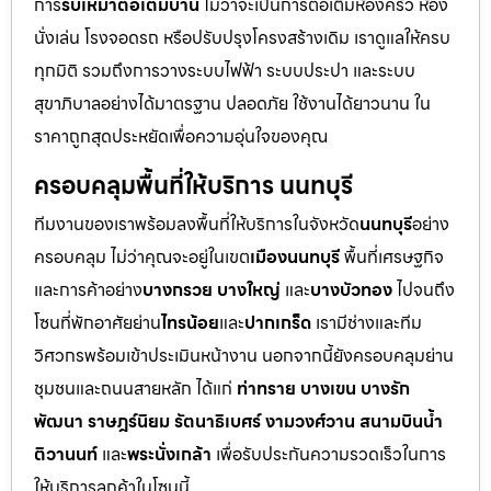
การ
รับเหมาต่อเติมบ้าน
ไม่ว่าจะเป็นการต่อเติมห้องครัว ห้อง
นั่งเล่น โรงจอดรถ หรือปรับปรุงโครงสร้างเดิม เราดูแลให้ครบ
ทุกมิติ รวมถึงการวางระบบไฟฟ้า ระบบประปา และระบบ
สุขาภิบาลอย่างได้มาตรฐาน ปลอดภัย ใช้งานได้ยาวนาน ใน
ราคาถูกสุดประหยัดเพื่อความอุ่นใจของคุณ
ครอบคลุมพื้นที่ให้บริการ นนทบุรี
ทีมงานของเราพร้อมลงพื้นที่ให้บริการในจังหวัด
นนทบุรี
อย่าง
ครอบคลุม ไม่ว่าคุณจะอยู่ในเขต
เมืองนนทบุรี
พื้นที่เศรษฐกิจ
และการค้าอย่าง
บางกรวย บางใหญ่
และ
บางบัวทอง
ไปจนถึง
โซนที่พักอาศัยย่าน
ไทรน้อย
และ
ปากเกร็ด
เรามีช่างและทีม
วิศวกรพร้อมเข้าประเมินหน้างาน นอกจากนี้ยังครอบคลุมย่าน
ชุมชนและถนนสายหลัก ได้แก่
ท่าทราย บางเขน บางรัก
พัฒนา ราษฎร์นิยม รัตนาธิเบศร์ งามวงศ์วาน สนามบินน้ำ
ติวานนท์
และ
พระนั่งเกล้า
เพื่อรับประกันความรวดเร็วในการ
ให้บริการลูกค้าในโซนนี้