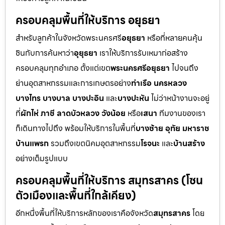
ครอบคลุมพื้นที่ให้บริการ อยุธยา
สำหรับลูกค้าในจังหวัดพระนครศรี
อยุธยา
หรือที่หลายคนคุ้น
ชินกับการค้นหาว่า
อุยุธยา
เราให้บริการรับเหมาก่อสร้าง
ครอบคลุมทุกอำเภอ ตั้งแต่เขต
พระนครศรีอยุธยา
ไปจนถึง
ย่านอุตสาหกรรมและการเกษตรอย่าง
ท่าเรือ นครหลวง
บางไทร บางบาล บางปะอิน
และ
บางปะหัน
ไม่ว่าหน้างานจะอยู่
ที่
ผักไห่ ภาชี ลาดบัวหลวง วังน้อย
หรือ
เสนา
ทีมงานของเรา
ก็เดินทางไปถึง พร้อมให้บริการในพื้นที่
บางซ้าย อุทัย มหาราช
บ้านแพรก
รวมถึงเขตนิคมอุตสาหกรรม
โรจนะ
และ
บ้านสร้าง
อย่างเต็มรูปแบบ
ครอบคลุมพื้นที่ให้บริการ สมุทรสาคร (โซน
ตัวเมืองและพื้นที่ใกล้เคียง)
อีกหนึ่งพื้นที่ให้บริการหลักของเราคือจังหวัด
สมุทรสาคร
โดย