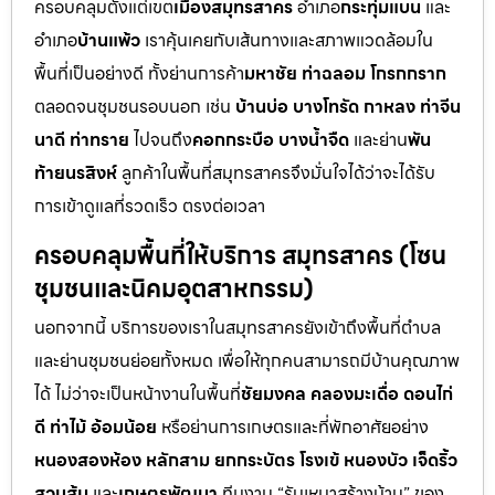
ครอบคลุมตั้งแต่เขต
เมืองสมุทรสาคร
อำเภอ
กระทุ่มแบน
และ
อำเภอ
บ้านแพ้ว
เราคุ้นเคยกับเส้นทางและสภาพแวดล้อมใน
พื้นที่เป็นอย่างดี ทั้งย่านการค้า
มหาชัย ท่าฉลอม โกรกกราก
ตลอดจนชุมชนรอบนอก เช่น
บ้านบ่อ บางโทรัด กาหลง ท่าจีน
นาดี ท่าทราย
ไปจนถึง
คอกกระบือ บางน้ำจืด
และย่าน
พัน
ท้ายนรสิงห์
ลูกค้าในพื้นที่สมุทรสาครจึงมั่นใจได้ว่าจะได้รับ
การเข้าดูแลที่รวดเร็ว ตรงต่อเวลา
ครอบคลุมพื้นที่ให้บริการ สมุทรสาคร (โซน
ชุมชนและนิคมอุตสาหกรรม)
นอกจากนี้ บริการของเราในสมุทรสาครยังเข้าถึงพื้นที่ตำบล
และย่านชุมชนย่อยทั้งหมด เพื่อให้ทุกคนสามารถมีบ้านคุณภาพ
ได้ ไม่ว่าจะเป็นหน้างานในพื้นที่
ชัยมงคล คลองมะเดื่อ ดอนไก่
ดี ท่าไม้ อ้อมน้อย
หรือย่านการเกษตรและที่พักอาศัยอย่าง
หนองสองห้อง หลักสาม ยกกระบัตร โรงเข้ หนองบัว เจ็ดริ้ว
สวนส้ม
และ
เกษตรพัฒนา
ทีมงาน “รับเหมาสร้างบ้าน” ของ