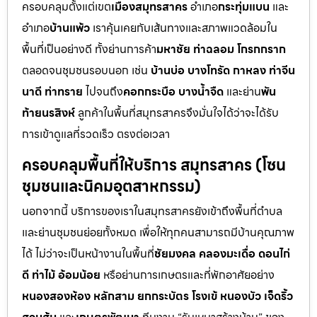
ครอบคลุมตั้งแต่เขต
เมืองสมุทรสาคร
อำเภอ
กระทุ่มแบน
และ
อำเภอ
บ้านแพ้ว
เราคุ้นเคยกับเส้นทางและสภาพแวดล้อมใน
พื้นที่เป็นอย่างดี ทั้งย่านการค้า
มหาชัย ท่าฉลอม โกรกกราก
ตลอดจนชุมชนรอบนอก เช่น
บ้านบ่อ บางโทรัด กาหลง ท่าจีน
นาดี ท่าทราย
ไปจนถึง
คอกกระบือ บางน้ำจืด
และย่าน
พัน
ท้ายนรสิงห์
ลูกค้าในพื้นที่สมุทรสาครจึงมั่นใจได้ว่าจะได้รับ
การเข้าดูแลที่รวดเร็ว ตรงต่อเวลา
ครอบคลุมพื้นที่ให้บริการ สมุทรสาคร (โซน
ชุมชนและนิคมอุตสาหกรรม)
นอกจากนี้ บริการของเราในสมุทรสาครยังเข้าถึงพื้นที่ตำบล
และย่านชุมชนย่อยทั้งหมด เพื่อให้ทุกคนสามารถมีบ้านคุณภาพ
ได้ ไม่ว่าจะเป็นหน้างานในพื้นที่
ชัยมงคล คลองมะเดื่อ ดอนไก่
ดี ท่าไม้ อ้อมน้อย
หรือย่านการเกษตรและที่พักอาศัยอย่าง
หนองสองห้อง หลักสาม ยกกระบัตร โรงเข้ หนองบัว เจ็ดริ้ว