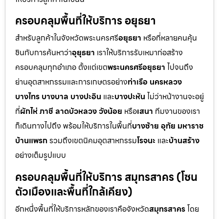
ครอบคลุมพื้นที่ให้บริการ อยุธยา
สำหรับลูกค้าในจังหวัดพระนครศรี
อยุธยา
หรือที่หลายคนคุ้น
ชินกับการค้นหาว่า
อุยุธยา
เราให้บริการรับเหมาก่อสร้าง
ครอบคลุมทุกอำเภอ ตั้งแต่เขต
พระนครศรีอยุธยา
ไปจนถึง
ย่านอุตสาหกรรมและการเกษตรอย่าง
ท่าเรือ นครหลวง
บางไทร บางบาล บางปะอิน
และ
บางปะหัน
ไม่ว่าหน้างานจะอยู่
ที่
ผักไห่ ภาชี ลาดบัวหลวง วังน้อย
หรือ
เสนา
ทีมงานของเรา
ก็เดินทางไปถึง พร้อมให้บริการในพื้นที่
บางซ้าย อุทัย มหาราช
บ้านแพรก
รวมถึงเขตนิคมอุตสาหกรรม
โรจนะ
และ
บ้านสร้าง
อย่างเต็มรูปแบบ
ครอบคลุมพื้นที่ให้บริการ สมุทรสาคร (โซน
ตัวเมืองและพื้นที่ใกล้เคียง)
อีกหนึ่งพื้นที่ให้บริการหลักของเราคือจังหวัด
สมุทรสาคร
โดย