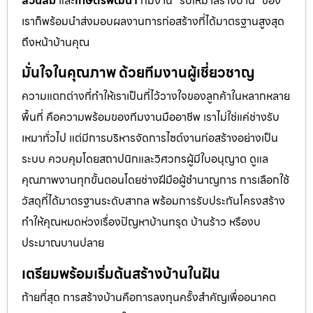
สวนส้ม
และ
เกษตรพัฒนา
ทีมงาน “รับเหมาสร้างบ้าน” ของ
เราก็พร้อมนำส่งมอบผลงานการก่อสร้างที่ได้มาตรฐานสูงสุด
ถึงหน้าบ้านคุณ
มั่นใจในคุณภาพ ด้วยทีมงานผู้เชี่ยวชาญ
ความแตกต่างที่ทำให้เราเป็นที่ไว้วางใจของลูกค้าในหลากหลาย
พื้นที่ คือความพร้อมของทีมงานมืออาชีพ เราไม่ใช่แค่ช่างรับ
เหมาทั่วไป แต่มีการบริหารจัดการไซต์งานก่อสร้างอย่างเป็น
ระบบ ควบคุมโดยสถาปนิกและวิศวกรผู้มีใบอนุญาต ดูแล
คุณภาพงานทุกขั้นตอนโดยช่างฝีมือผู้ชำนาญการ การเลือกใช้
วัสดุที่ได้มาตรฐานระดับสากล พร้อมการรับประกันโครงสร้าง
ทำให้คุณหมดห่วงเรื่องปัญหาบ้านทรุด บ้านร้าว หรืองบ
ประมาณบานปลาย
เตรียมพร้อมเริ่มต้นสร้างบ้านในฝัน
ท้ายที่สุด การสร้างบ้านคือการลงทุนครั้งสำคัญเพื่ออนาคต