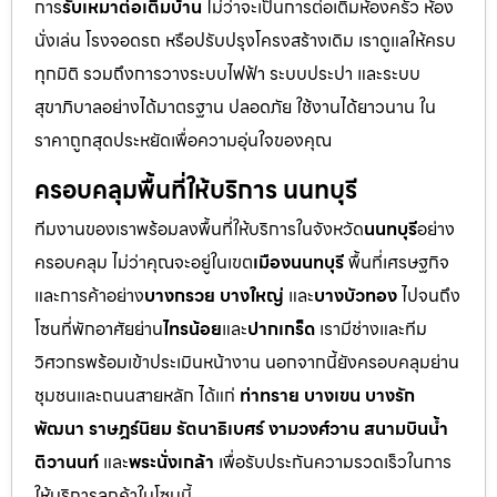
การ
รับเหมาต่อเติมบ้าน
ไม่ว่าจะเป็นการต่อเติมห้องครัว ห้อง
นั่งเล่น โรงจอดรถ หรือปรับปรุงโครงสร้างเดิม เราดูแลให้ครบ
ทุกมิติ รวมถึงการวางระบบไฟฟ้า ระบบประปา และระบบ
สุขาภิบาลอย่างได้มาตรฐาน ปลอดภัย ใช้งานได้ยาวนาน ใน
ราคาถูกสุดประหยัดเพื่อความอุ่นใจของคุณ
ครอบคลุมพื้นที่ให้บริการ นนทบุรี
ทีมงานของเราพร้อมลงพื้นที่ให้บริการในจังหวัด
นนทบุรี
อย่าง
ครอบคลุม ไม่ว่าคุณจะอยู่ในเขต
เมืองนนทบุรี
พื้นที่เศรษฐกิจ
และการค้าอย่าง
บางกรวย บางใหญ่
และ
บางบัวทอง
ไปจนถึง
โซนที่พักอาศัยย่าน
ไทรน้อย
และ
ปากเกร็ด
เรามีช่างและทีม
วิศวกรพร้อมเข้าประเมินหน้างาน นอกจากนี้ยังครอบคลุมย่าน
ชุมชนและถนนสายหลัก ได้แก่
ท่าทราย บางเขน บางรัก
พัฒนา ราษฎร์นิยม รัตนาธิเบศร์ งามวงศ์วาน สนามบินน้ำ
ติวานนท์
และ
พระนั่งเกล้า
เพื่อรับประกันความรวดเร็วในการ
ให้บริการลูกค้าในโซนนี้