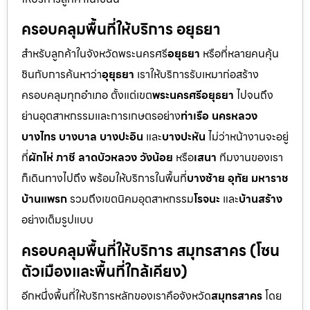
ครอบคลุมพื้นที่ให้บริการ อยุธยา
สำหรับลูกค้าในจังหวัดพระนครศรี
อยุธยา
หรือที่หลายคนคุ้น
ชินกับการค้นหาว่า
อุยุธยา
เราให้บริการรับเหมาก่อสร้าง
ครอบคลุมทุกอำเภอ ตั้งแต่เขต
พระนครศรีอยุธยา
ไปจนถึง
ย่านอุตสาหกรรมและการเกษตรอย่าง
ท่าเรือ นครหลวง
บางไทร บางบาล บางปะอิน
และ
บางปะหัน
ไม่ว่าหน้างานจะอยู่
ที่
ผักไห่ ภาชี ลาดบัวหลวง วังน้อย
หรือ
เสนา
ทีมงานของเรา
ก็เดินทางไปถึง พร้อมให้บริการในพื้นที่
บางซ้าย อุทัย มหาราช
บ้านแพรก
รวมถึงเขตนิคมอุตสาหกรรม
โรจนะ
และ
บ้านสร้าง
อย่างเต็มรูปแบบ
ครอบคลุมพื้นที่ให้บริการ สมุทรสาคร (โซน
ตัวเมืองและพื้นที่ใกล้เคียง)
อีกหนึ่งพื้นที่ให้บริการหลักของเราคือจังหวัด
สมุทรสาคร
โดย