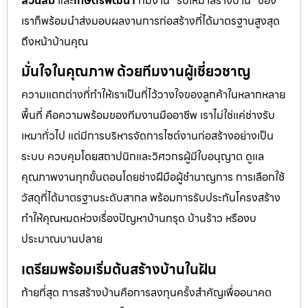
สวนส้ม
และ
เกษตรพัฒนา
ทีมงาน “รับเหมาสร้างบ้าน” ของ
เราก็พร้อมนำส่งมอบผลงานการก่อสร้างที่ได้มาตรฐานสูงสุด
ถึงหน้าบ้านคุณ
มั่นใจในคุณภาพ ด้วยทีมงานผู้เชี่ยวชาญ
ความแตกต่างที่ทำให้เราเป็นที่ไว้วางใจของลูกค้าในหลากหลาย
พื้นที่ คือความพร้อมของทีมงานมืออาชีพ เราไม่ใช่แค่ช่างรับ
เหมาทั่วไป แต่มีการบริหารจัดการไซต์งานก่อสร้างอย่างเป็น
ระบบ ควบคุมโดยสถาปนิกและวิศวกรผู้มีใบอนุญาต ดูแล
คุณภาพงานทุกขั้นตอนโดยช่างฝีมือผู้ชำนาญการ การเลือกใช้
วัสดุที่ได้มาตรฐานระดับสากล พร้อมการรับประกันโครงสร้าง
ทำให้คุณหมดห่วงเรื่องปัญหาบ้านทรุด บ้านร้าว หรืองบ
ประมาณบานปลาย
เตรียมพร้อมเริ่มต้นสร้างบ้านในฝัน
ท้ายที่สุด การสร้างบ้านคือการลงทุนครั้งสำคัญเพื่ออนาคต