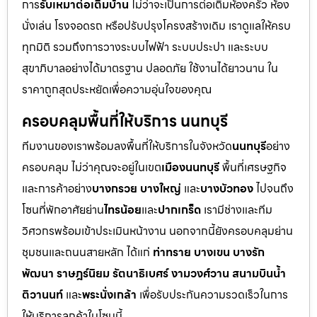
การ
รับเหมาต่อเติมบ้าน
ไม่ว่าจะเป็นการต่อเติมห้องครัว ห้อง
นั่งเล่น โรงจอดรถ หรือปรับปรุงโครงสร้างเดิม เราดูแลให้ครบ
ทุกมิติ รวมถึงการวางระบบไฟฟ้า ระบบประปา และระบบ
สุขาภิบาลอย่างได้มาตรฐาน ปลอดภัย ใช้งานได้ยาวนาน ใน
ราคาถูกสุดประหยัดเพื่อความอุ่นใจของคุณ
ครอบคลุมพื้นที่ให้บริการ นนทบุรี
ทีมงานของเราพร้อมลงพื้นที่ให้บริการในจังหวัด
นนทบุรี
อย่าง
ครอบคลุม ไม่ว่าคุณจะอยู่ในเขต
เมืองนนทบุรี
พื้นที่เศรษฐกิจ
และการค้าอย่าง
บางกรวย บางใหญ่
และ
บางบัวทอง
ไปจนถึง
โซนที่พักอาศัยย่าน
ไทรน้อย
และ
ปากเกร็ด
เรามีช่างและทีม
วิศวกรพร้อมเข้าประเมินหน้างาน นอกจากนี้ยังครอบคลุมย่าน
ชุมชนและถนนสายหลัก ได้แก่
ท่าทราย บางเขน บางรัก
พัฒนา ราษฎร์นิยม รัตนาธิเบศร์ งามวงศ์วาน สนามบินน้ำ
ติวานนท์
และ
พระนั่งเกล้า
เพื่อรับประกันความรวดเร็วในการ
ให้บริการลูกค้าในโซนนี้