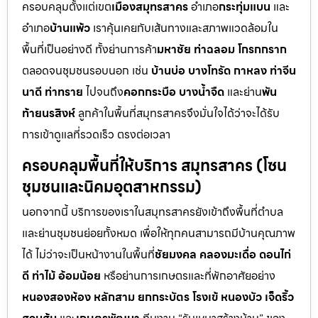
ครอบคลุมตั้งแต่เขต
เมืองสมุทรสาคร
อำเภอ
กระทุ่มแบน
และ
อำเภอ
บ้านแพ้ว
เราคุ้นเคยกับเส้นทางและสภาพแวดล้อมใน
พื้นที่เป็นอย่างดี ทั้งย่านการค้า
มหาชัย ท่าฉลอม โกรกกราก
ตลอดจนชุมชนรอบนอก เช่น
บ้านบ่อ บางโทรัด กาหลง ท่าจีน
นาดี ท่าทราย
ไปจนถึง
คอกกระบือ บางน้ำจืด
และย่าน
พัน
ท้ายนรสิงห์
ลูกค้าในพื้นที่สมุทรสาครจึงมั่นใจได้ว่าจะได้รับ
การเข้าดูแลที่รวดเร็ว ตรงต่อเวลา
ครอบคลุมพื้นที่ให้บริการ สมุทรสาคร (โซน
ชุมชนและนิคมอุตสาหกรรม)
นอกจากนี้ บริการของเราในสมุทรสาครยังเข้าถึงพื้นที่ตำบล
และย่านชุมชนย่อยทั้งหมด เพื่อให้ทุกคนสามารถมีบ้านคุณภาพ
ได้ ไม่ว่าจะเป็นหน้างานในพื้นที่
ชัยมงคล คลองมะเดื่อ ดอนไก่
ดี ท่าไม้ อ้อมน้อย
หรือย่านการเกษตรและที่พักอาศัยอย่าง
หนองสองห้อง หลักสาม ยกกระบัตร โรงเข้ หนองบัว เจ็ดริ้ว