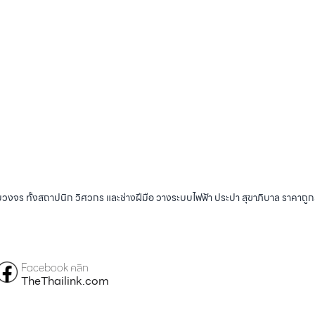
บวงจร ทั้งสถาปนิก วิศวกร และช่างฝีมือ วางระบบไฟฟ้า ประปา สุขาภิบาล ราคาถู
Facebook คลิก
TheThailink.com