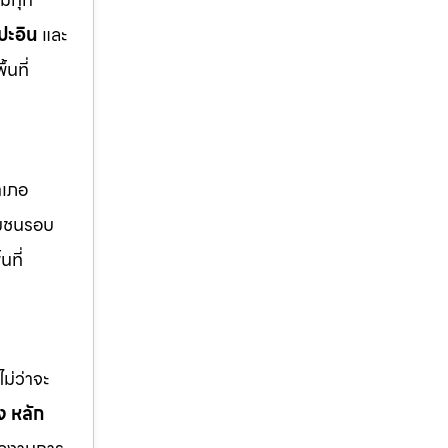
ปะอิน
และ
นที่
ำเภอ
มชนรอบ
นที่
ม่ว่าจะ
 หลัก