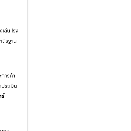
่งเล่น โรง
้มาตรฐาน
ละการค้า
าประเมิน
ร์
ุมทุก