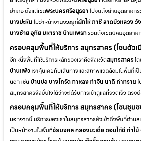
อำเภอ ตั้งแต่เขต
พระนครศรีอยุธยา
ไปจนถึงย่านอุตสาหกร
บางปะหัน
ไม่ว่าหน้างานจะอยู่ที่
ผักไห่ ภาชี ลาดบัวหลวง วั
บางซ้าย อุทัย มหาราช บ้านแพรก
รวมถึงเขตนิคมอุตสาห
ครอบคลุมพื้นที่ให้บริการ สมุทรสาคร (โซนตัวเมื
อีกหนึ่งพื้นที่ให้บริการหลักของเราคือจังหวัด
สมุทรสาคร
โด
บ้านแพ้ว
เราคุ้นเคยกับเส้นทางและสภาพแวดล้อมในพื้นที่เป็น
นอก เช่น
บ้านบ่อ บางโทรัด กาหลง ท่าจีน นาดี ท่าทราย
ไ
สมุทรสาครจึงมั่นใจได้ว่าจะได้รับการเข้าดูแลที่รวดเร็ว ตรงต
ครอบคลุมพื้นที่ให้บริการ สมุทรสาคร (โซนชุ
นอกจากนี้ บริการของเราในสมุทรสาครยังเข้าถึงพื้นที่ตำบลแ
เป็นหน้างานในพื้นที่
ชัยมงคล คลองมะเดื่อ ดอนไก่ดี ท่าไม้