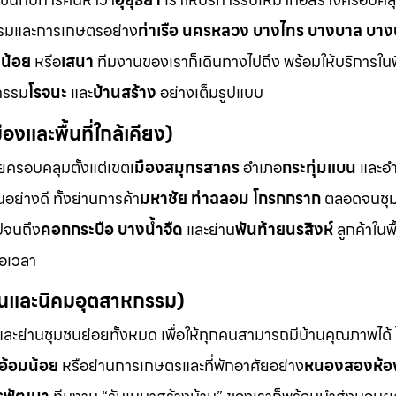
รมและการเกษตรอย่าง
ท่าเรือ นครหลวง บางไทร บางบาล บาง
งน้อย
หรือ
เสนา
ทีมงานของเราก็เดินทางไปถึง พร้อมให้บริการในพื้
กรรม
โรจนะ
และ
บ้านสร้าง
อย่างเต็มรูปแบบ
องและพื้นที่ใกล้เคียง)
ยครอบคลุมตั้งแต่เขต
เมืองสมุทรสาคร
อำเภอ
กระทุ่มแบน
และอ
อย่างดี ทั้งย่านการค้า
มหาชัย ท่าฉลอม โกรกกราก
ตลอดจนชุ
ปจนถึง
คอกกระบือ บางน้ำจืด
และย่าน
พันท้ายนรสิงห์
ลูกค้าในพื้
่อเวลา
มชนและนิคมอุตสาหกรรม)
ละย่านชุมชนย่อยทั้งหมด เพื่อให้ทุกคนสามารถมีบ้านคุณภาพได้ ไ
 อ้อมน้อย
หรือย่านการเกษตรและที่พักอาศัยอย่าง
หนองสองห้อง