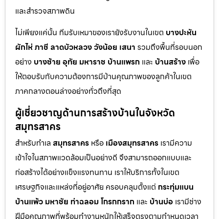
และสำรวจสภาพดิน
ไม่เพียงแค่นั้น ทีมรับเหมาของเรายังรับงานในเขต
บางปะหัน
ผักไห่
ภาชี
ลาดบัวหลวง
วังน้อย
เสนา
รวมถึงพื้นที่รอบนอก
อย่าง
บางซ้าย
อุทัย
มหาราช
บ้านแพรก
และ
บ้านสร้าง
เพื่อ
ให้ตอบรับกับความต้องการมีบ้านคุณภาพของลูกค้าในเขต
ภาคกลางตอนล่างอย่างทั่วถึงที่สุด
ผู้เชี่ยวชาญด้านการสร้างบ้านในจังหวัด
สมุทรสาคร
สำหรับทำเล
สมุทรสาคร
หรือ
เมืองสมุทรสาคร
เรามีความ
เข้าใจในสภาพแวดล้อมเป็นอย่างดี จึงสามารถออกแบบและ
ก่อสร้างได้อย่างแข็งแรงทนทาน เราให้บริการทั้งในเขต
เศรษฐกิจและแหล่งที่อยู่อาศัย ครอบคลุมตั้งแต่
กระทุ่มแบน
บ้านแพ้ว
มหาชัย
ท่าฉลอม
โกรกกราก
และ
บ้านบ่อ
เรามีช่าง
ฝีมือคุณภาพที่พร้อมทำงานหนักให้เสร็จตรงตามกำหนดเวลา