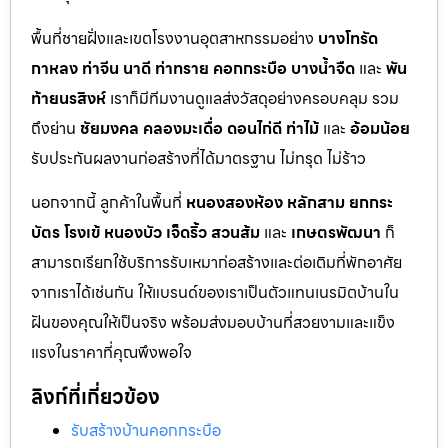
พื้นที่ชายฝั่งและเขตโรงงานอุตสาหกรรมอย่าง
บางโทรัด
กาหลง
ท่าจีน
นาดี
ท่าทราย
คอกกระบือ
บางน้ำจืด
และ
พัน
ท้ายนรสิงห์
เราก็มีทีมงานดูแลส่งวัสดุอย่างครอบคลุม รวม
ถึงย่าน
ชัยมงคล
คลองมะเดื่อ
ดอนไก่ดี
ท่าไม้
และ
อ้อมน้อย
รับประกันผลงานก่อสร้างที่ได้มาตรฐาน ไม่ทรุด ไม่ร้าว
นอกจากนี้ ลูกค้าในพื้นที่
หนองสองห้อง
หลักสาม
ยกกระ
บัตร
โรงเข้
หนองบัว
เจ็ดริ้ว
สวนส้ม
และ
เกษตรพัฒนา
ก็
สามารถเรียกใช้บริการรับเหมาก่อสร้างและต่อเติมที่พักอาศัย
จากเราได้เช่นกัน ให้แบรนด์ของเราเป็นตัวแทนเนรมิตบ้านใน
ฝันของคุณให้เป็นจริง พร้อมส่งมอบบ้านที่สวยงามและแข็ง
แรงในราคาที่คุณพึงพอใจ
ลิงก์ที่เกี่ยวข้อง
รับสร้างบ้านคอกกระบือ