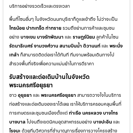
บริการอย่างรวดเร็วและตรงเวลา
พื้นที่โซนอื่นๆ ในจังหวัดนนทบุรีเราก็ดูแลเข้าถึง ไม่ว่าจะเป็น
ไทรน้อย
ปากเกร็ด
ท่าทราย
รวมถึงย่านการค้าและชุมชน
อย่าง
บางเขน
บางรักพัฒนา
และ
ราษฎร์นิยม
ลูกค้าในโซน
รัตนาธิเบศร์
งามวงศ์วาน
สนามบินน้ำ
ติวานนท์
และ
พระนั่ง
เกล้า
ก็สามารถติดต่อเราได้ทันที ทีมงานพร้อมเดินทางไป
สำรวจพื้นที่จริงเพื่อความแม่นยำในการตีราคา
รับสร้างและต่อเติมบ้านในจังหวัด
พระนครศรีอยุธยา
ชาว
อุยุธยา
และ
พระนครศรีอยุธยา
สามารถวางใจในบริการ
ก่อสร้างและต่อเติมของเราได้เลย เราให้บริการครอบคลุมพื้นที่
การเกษตรและชุมชนเมืองตั้งแต่
ท่าเรือ
นครหลวง
บางไทร
บางบาล
ไปจนถึงเขตนิคมอุตสาหกรรมอย่าง
บางปะอิน
และ
โรจนะ
ด้วยทีมวิศวกรที่ชำนาญการเรื่องการวางโครงสร้าง