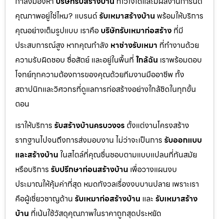
กำลังมองหา
บริษัทรับสร้างบ้าน
ที่ไว้ใจได้และมีผลงานการันตี
คุณภาพอยู่ใช่ไหม? แบรนด์
รับเหมาสร้างบ้าน
พร้อมให้บริการ
คุณอย่างเต็มรูปแบบ เราคือ
บริษัทรับเหมาก่อสร้าง
ที่มี
ประสบการณ์สูง หากคุณกำลัง
หาช่างรับเหมา
ที่ทำงานด้วย
ความรับผิดชอบ ซื่อสัตย์ และอยู่ในพื้นที่
ใกล้ฉัน
เราพร้อมตอบ
โจทย์ทุกความต้องการของคุณด้วยทีมงานมืออาชีพ ทั้ง
สถาปนิกและวิศวกรที่ดูแลการก่อสร้างอย่างใกล้ชิดในทุกขั้น
ตอน
เราให้บริการ
รับสร้างบ้านครบวงจร
ตั้งแต่งานโครงสร้าง
รากฐานไปจนถึงการส่งมอบงาน ไม่ว่าจะเป็นการ
รับออกแบบ
และสร้างบ้าน
ในสไตล์ที่คุณชื่นชอบตามแบบแปลนที่ทันสมัย
หรือบริการ
รับปรึกษาก่อนสร้างบ้าน
เพื่อวางแผนงบ
ประมาณให้คุ้มค่าที่สุด หมดกังวลเรื่องงบบานปลาย เพราะเรา
คือผู้เชี่ยวชาญด้าน
รับเหมาก่อสร้างบ้าน
และ
รับเหมาสร้าง
บ้าน
ที่เน้นใช้วัสดุคุณภาพในราคาถูกสุดประหยัด