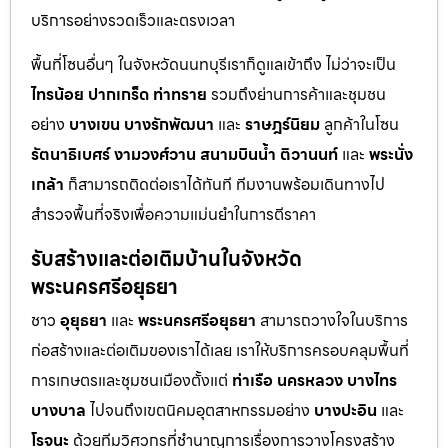
บริการอย่างรวดเร็วและตรงเวลา
พื้นที่โซนอื่นๆ ในจังหวัดนนทบุรีเราก็ดูแลเข้าถึง ไม่ว่าจะเป็น
ไทรน้อย
ปากเกร็ด
ท่าทราย
รวมถึงย่านการค้าและชุมชน
อย่าง
บางเขน
บางรักพัฒนา
และ
ราษฎร์นิยม
ลูกค้าในโซน
รัตนาธิเบศร์
งามวงศ์วาน
สนามบินน้ำ
ติวานนท์
และ
พระนั่ง
เกล้า
ก็สามารถติดต่อเราได้ทันที ทีมงานพร้อมเดินทางไป
สำรวจพื้นที่จริงเพื่อความแม่นยำในการตีราคา
รับสร้างและต่อเติมบ้านในจังหวัด
พระนครศรีอยุธยา
ชาว
อุยุธยา
และ
พระนครศรีอยุธยา
สามารถวางใจในบริการ
ก่อสร้างและต่อเติมของเราได้เลย เราให้บริการครอบคลุมพื้นที่
การเกษตรและชุมชนเมืองตั้งแต่
ท่าเรือ
นครหลวง
บางไทร
บางบาล
ไปจนถึงเขตนิคมอุตสาหกรรมอย่าง
บางปะอิน
และ
โรจนะ
ด้วยทีมวิศวกรที่ชำนาญการเรื่องการวางโครงสร้าง