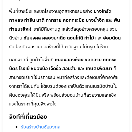
พื้นที่ชายฝั่งและเขตโรงงานอุตสาหกรรมอย่าง
บางโทรัด
กาหลง
ท่าจีน
นาดี
ท่าทราย
คอกกระบือ
บางน้ำจืด
และ
พัน
ท้ายนรสิงห์
เราก็มีทีมงานดูแลส่งวัสดุอย่างครอบคลุม รวม
ถึงย่าน
ชัยมงคล
คลองมะเดื่อ
ดอนไก่ดี
ท่าไม้
และ
อ้อมน้อย
รับประกันผลงานก่อสร้างที่ได้มาตรฐาน ไม่ทรุด ไม่ร้าว
นอกจากนี้ ลูกค้าในพื้นที่
หนองสองห้อง
หลักสาม
ยกกระ
บัตร
โรงเข้
หนองบัว
เจ็ดริ้ว
สวนส้ม
และ
เกษตรพัฒนา
ก็
สามารถเรียกใช้บริการรับเหมาก่อสร้างและต่อเติมที่พักอาศัย
จากเราได้เช่นกัน ให้แบรนด์ของเราเป็นตัวแทนเนรมิตบ้านใน
ฝันของคุณให้เป็นจริง พร้อมส่งมอบบ้านที่สวยงามและแข็ง
แรงในราคาที่คุณพึงพอใจ
ลิงก์ที่เกี่ยวข้อง
รับสร้างบ้านชัยมงคล