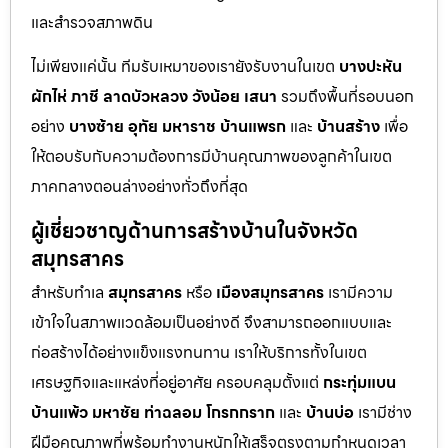
และสำรวจสภาพดิน
ไม่เพียงแค่นั้น ทีมรับเหมาของเรายังรับงานในเขต
บางปะหัน
ผักไห่
ภาชี
ลาดบัวหลวง
วังน้อย
เสนา
รวมถึงพื้นที่รอบนอก
อย่าง
บางซ้าย
อุทัย
มหาราช
บ้านแพรก
และ
บ้านสร้าง
เพื่อ
ให้ตอบรับกับความต้องการมีบ้านคุณภาพของลูกค้าในเขต
ภาคกลางตอนล่างอย่างทั่วถึงที่สุด
ผู้เชี่ยวชาญด้านการสร้างบ้านในจังหวัด
สมุทรสาคร
สำหรับทำเล
สมุทรสาคร
หรือ
เมืองสมุทรสาคร
เรามีความ
เข้าใจในสภาพแวดล้อมเป็นอย่างดี จึงสามารถออกแบบและ
ก่อสร้างได้อย่างแข็งแรงทนทาน เราให้บริการทั้งในเขต
เศรษฐกิจและแหล่งที่อยู่อาศัย ครอบคลุมตั้งแต่
กระทุ่มแบน
บ้านแพ้ว
มหาชัย
ท่าฉลอม
โกรกกราก
และ
บ้านบ่อ
เรามีช่าง
ฝีมือคุณภาพที่พร้อมทำงานหนักให้เสร็จตรงตามกำหนดเวลา