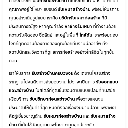
กำลังมองหา
บริษัทรับสร้างบ้าน
ที่ไว้ใจได้และมีผลงานการันตี
คุณภาพอยู่ใช่ไหม? แบรนด์
รับเหมาสร้างบ้าน
พร้อมให้บริการ
คุณอย่างเต็มรูปแบบ เราคือ
บริษัทรับเหมาก่อสร้าง
ที่มี
ประสบการณ์สูง หากคุณกำลัง
หาช่างรับเหมา
ที่ทำงานด้วย
ความรับผิดชอบ ซื่อสัตย์ และอยู่ในพื้นที่
ใกล้ฉัน
เราพร้อมตอบ
โจทย์ทุกความต้องการของคุณด้วยทีมงานมืออาชีพ ทั้ง
สถาปนิกและวิศวกรที่ดูแลการก่อสร้างอย่างใกล้ชิดในทุกขั้น
ตอน
เราให้บริการ
รับสร้างบ้านครบวงจร
ตั้งแต่งานโครงสร้าง
รากฐานไปจนถึงการส่งมอบงาน ไม่ว่าจะเป็นการ
รับออกแบบ
และสร้างบ้าน
ในสไตล์ที่คุณชื่นชอบตามแบบแปลนที่ทันสมัย
หรือบริการ
รับปรึกษาก่อนสร้างบ้าน
เพื่อวางแผนงบ
ประมาณให้คุ้มค่าที่สุด หมดกังวลเรื่องงบบานปลาย เพราะเรา
คือผู้เชี่ยวชาญด้าน
รับเหมาก่อสร้างบ้าน
และ
รับเหมาสร้าง
บ้าน
ที่เน้นใช้วัสดุคุณภาพในราคาถูกสุดประหยัด