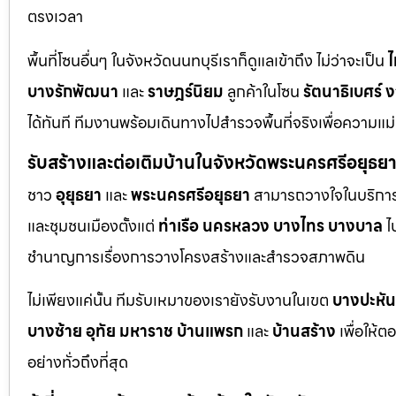
ตรงเวลา
พื้นที่โซนอื่นๆ ในจังหวัดนนทบุรีเราก็ดูแลเข้าถึง ไม่ว่าจะเป็น
ไ
บางรักพัฒนา
และ
ราษฎร์นิยม
ลูกค้าในโซน
รัตนาธิเบศร์
ง
ได้ทันที ทีมงานพร้อมเดินทางไปสำรวจพื้นที่จริงเพื่อความแ
รับสร้างและต่อเติมบ้านในจังหวัดพระนครศรีอยุธย
ชาว
อุยุธยา
และ
พระนครศรีอยุธยา
สามารถวางใจในบริการก
และชุมชนเมืองตั้งแต่
ท่าเรือ
นครหลวง
บางไทร
บางบาล
ไ
ชำนาญการเรื่องการวางโครงสร้างและสำรวจสภาพดิน
ไม่เพียงแค่นั้น ทีมรับเหมาของเรายังรับงานในเขต
บางปะหัน
บางซ้าย
อุทัย
มหาราช
บ้านแพรก
และ
บ้านสร้าง
เพื่อให้
อย่างทั่วถึงที่สุด