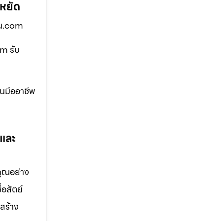
ะหยัด
้าน.com
om รับ
านมืออาชีพ
 และ
คุณอย่าง
่อสัตย์
สร้าง