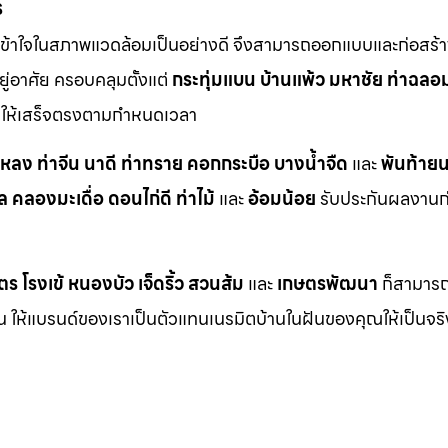
ร
ข้าใจในสภาพแวดล้อมเป็นอย่างดี จึงสามารถออกแบบและก่อสร้าง
ู่อาศัย ครอบคลุมตั้งแต่
กระทุ่มแบน
บ้านแพ้ว
มหาชัย
ท่าฉลอ
ักให้เสร็จตรงตามกำหนดเวลา
าหลง
ท่าจีน
นาดี
ท่าทราย
คอกกระบือ
บางน้ำจืด
และ
พันท้ายน
ล
คลองมะเดื่อ
ดอนไก่ดี
ท่าไม้
และ
อ้อมน้อย
รับประกันผลงานก่อ
ตร
โรงเข้
หนองบัว
เจ็ดริ้ว
สวนส้ม
และ
เกษตรพัฒนา
ก็สามารถเ
กัน ให้แบรนด์ของเราเป็นตัวแทนเนรมิตบ้านในฝันของคุณให้เป็นจร