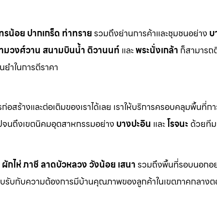
ทรน้อย
ปากเกร็ด
ท่าทราย
รวมถึงย่านการค้าและชุมชนอย่าง
บ
ามวงศ์วาน
สนามบินน้ำ
ติวานนท์
และ
พระนั่งเกล้า
ก็สามารถต
ม่นยำในการตีราคา
า
่อสร้างและต่อเติมของเราได้เลย เราให้บริการครอบคลุมพื้นที่ก
ปจนถึงเขตนิคมอุตสาหกรรมอย่าง
บางปะอิน
และ
โรจนะ
ด้วยทีม
ผักไห่
ภาชี
ลาดบัวหลวง
วังน้อย
เสนา
รวมถึงพื้นที่รอบนอกอย
ตอบรับกับความต้องการมีบ้านคุณภาพของลูกค้าในเขตภาคกลางต