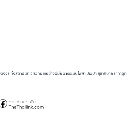
บวงจร ทั้งสถาปนิก วิศวกร และช่างฝีมือ วางระบบไฟฟ้า ประปา สุขาภิบาล ราคาถู
Facebook คลิก
TheThailink.com