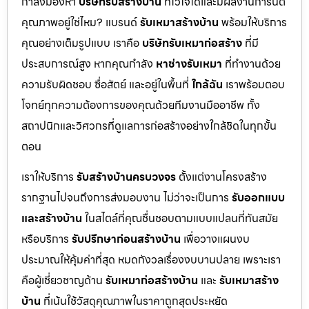
กำลังมองหา
บริษัทรับสร้างบ้าน
ที่ไว้ใจได้และมีผลงานการันตี
คุณภาพอยู่ใช่ไหม? แบรนด์
รับเหมาสร้างบ้าน
พร้อมให้บริการ
คุณอย่างเต็มรูปแบบ เราคือ
บริษัทรับเหมาก่อสร้าง
ที่มี
ประสบการณ์สูง หากคุณกำลัง
หาช่างรับเหมา
ที่ทำงานด้วย
ความรับผิดชอบ ซื่อสัตย์ และอยู่ในพื้นที่
ใกล้ฉัน
เราพร้อมตอบ
โจทย์ทุกความต้องการของคุณด้วยทีมงานมืออาชีพ ทั้ง
สถาปนิกและวิศวกรที่ดูแลการก่อสร้างอย่างใกล้ชิดในทุกขั้น
ตอน
เราให้บริการ
รับสร้างบ้านครบวงจร
ตั้งแต่งานโครงสร้าง
รากฐานไปจนถึงการส่งมอบงาน ไม่ว่าจะเป็นการ
รับออกแบบ
และสร้างบ้าน
ในสไตล์ที่คุณชื่นชอบตามแบบแปลนที่ทันสมัย
หรือบริการ
รับปรึกษาก่อนสร้างบ้าน
เพื่อวางแผนงบ
ประมาณให้คุ้มค่าที่สุด หมดกังวลเรื่องงบบานปลาย เพราะเรา
คือผู้เชี่ยวชาญด้าน
รับเหมาก่อสร้างบ้าน
และ
รับเหมาสร้าง
บ้าน
ที่เน้นใช้วัสดุคุณภาพในราคาถูกสุดประหยัด