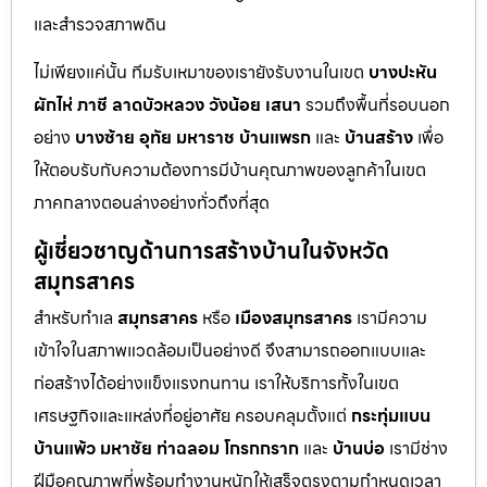
และสำรวจสภาพดิน
ไม่เพียงแค่นั้น ทีมรับเหมาของเรายังรับงานในเขต
บางปะหัน
ผักไห่
ภาชี
ลาดบัวหลวง
วังน้อย
เสนา
รวมถึงพื้นที่รอบนอก
อย่าง
บางซ้าย
อุทัย
มหาราช
บ้านแพรก
และ
บ้านสร้าง
เพื่อ
ให้ตอบรับกับความต้องการมีบ้านคุณภาพของลูกค้าในเขต
ภาคกลางตอนล่างอย่างทั่วถึงที่สุด
ผู้เชี่ยวชาญด้านการสร้างบ้านในจังหวัด
สมุทรสาคร
สำหรับทำเล
สมุทรสาคร
หรือ
เมืองสมุทรสาคร
เรามีความ
เข้าใจในสภาพแวดล้อมเป็นอย่างดี จึงสามารถออกแบบและ
ก่อสร้างได้อย่างแข็งแรงทนทาน เราให้บริการทั้งในเขต
เศรษฐกิจและแหล่งที่อยู่อาศัย ครอบคลุมตั้งแต่
กระทุ่มแบน
บ้านแพ้ว
มหาชัย
ท่าฉลอม
โกรกกราก
และ
บ้านบ่อ
เรามีช่าง
ฝีมือคุณภาพที่พร้อมทำงานหนักให้เสร็จตรงตามกำหนดเวลา