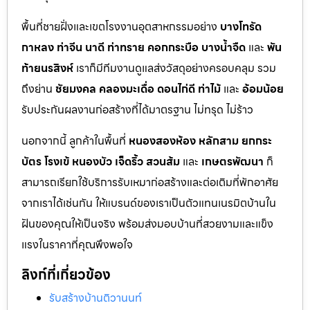
พื้นที่ชายฝั่งและเขตโรงงานอุตสาหกรรมอย่าง
บางโทรัด
กาหลง
ท่าจีน
นาดี
ท่าทราย
คอกกระบือ
บางน้ำจืด
และ
พัน
ท้ายนรสิงห์
เราก็มีทีมงานดูแลส่งวัสดุอย่างครอบคลุม รวม
ถึงย่าน
ชัยมงคล
คลองมะเดื่อ
ดอนไก่ดี
ท่าไม้
และ
อ้อมน้อย
รับประกันผลงานก่อสร้างที่ได้มาตรฐาน ไม่ทรุด ไม่ร้าว
นอกจากนี้ ลูกค้าในพื้นที่
หนองสองห้อง
หลักสาม
ยกกระ
บัตร
โรงเข้
หนองบัว
เจ็ดริ้ว
สวนส้ม
และ
เกษตรพัฒนา
ก็
สามารถเรียกใช้บริการรับเหมาก่อสร้างและต่อเติมที่พักอาศัย
จากเราได้เช่นกัน ให้แบรนด์ของเราเป็นตัวแทนเนรมิตบ้านใน
ฝันของคุณให้เป็นจริง พร้อมส่งมอบบ้านที่สวยงามและแข็ง
แรงในราคาที่คุณพึงพอใจ
ลิงก์ที่เกี่ยวข้อง
รับสร้างบ้านติวานนท์