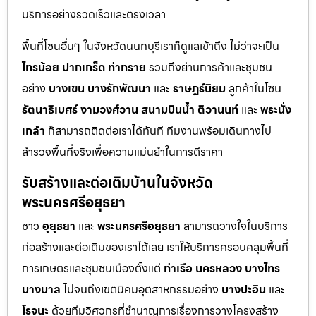
บริการอย่างรวดเร็วและตรงเวลา
พื้นที่โซนอื่นๆ ในจังหวัดนนทบุรีเราก็ดูแลเข้าถึง ไม่ว่าจะเป็น
ไทรน้อย
ปากเกร็ด
ท่าทราย
รวมถึงย่านการค้าและชุมชน
อย่าง
บางเขน
บางรักพัฒนา
และ
ราษฎร์นิยม
ลูกค้าในโซน
รัตนาธิเบศร์
งามวงศ์วาน
สนามบินน้ำ
ติวานนท์
และ
พระนั่ง
เกล้า
ก็สามารถติดต่อเราได้ทันที ทีมงานพร้อมเดินทางไป
สำรวจพื้นที่จริงเพื่อความแม่นยำในการตีราคา
รับสร้างและต่อเติมบ้านในจังหวัด
พระนครศรีอยุธยา
ชาว
อุยุธยา
และ
พระนครศรีอยุธยา
สามารถวางใจในบริการ
ก่อสร้างและต่อเติมของเราได้เลย เราให้บริการครอบคลุมพื้นที่
การเกษตรและชุมชนเมืองตั้งแต่
ท่าเรือ
นครหลวง
บางไทร
บางบาล
ไปจนถึงเขตนิคมอุตสาหกรรมอย่าง
บางปะอิน
และ
โรจนะ
ด้วยทีมวิศวกรที่ชำนาญการเรื่องการวางโครงสร้าง