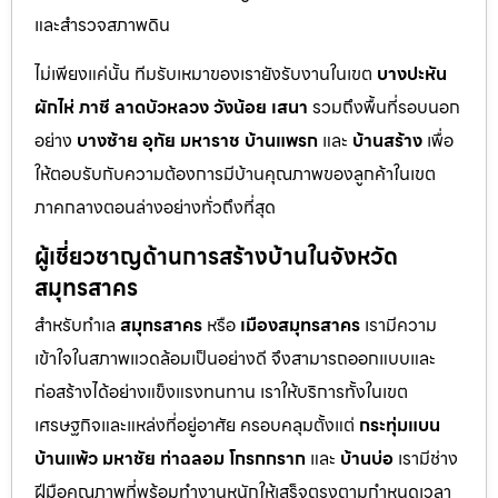
และสำรวจสภาพดิน
ไม่เพียงแค่นั้น ทีมรับเหมาของเรายังรับงานในเขต
บางปะหัน
ผักไห่
ภาชี
ลาดบัวหลวง
วังน้อย
เสนา
รวมถึงพื้นที่รอบนอก
อย่าง
บางซ้าย
อุทัย
มหาราช
บ้านแพรก
และ
บ้านสร้าง
เพื่อ
ให้ตอบรับกับความต้องการมีบ้านคุณภาพของลูกค้าในเขต
ภาคกลางตอนล่างอย่างทั่วถึงที่สุด
ผู้เชี่ยวชาญด้านการสร้างบ้านในจังหวัด
สมุทรสาคร
สำหรับทำเล
สมุทรสาคร
หรือ
เมืองสมุทรสาคร
เรามีความ
เข้าใจในสภาพแวดล้อมเป็นอย่างดี จึงสามารถออกแบบและ
ก่อสร้างได้อย่างแข็งแรงทนทาน เราให้บริการทั้งในเขต
เศรษฐกิจและแหล่งที่อยู่อาศัย ครอบคลุมตั้งแต่
กระทุ่มแบน
บ้านแพ้ว
มหาชัย
ท่าฉลอม
โกรกกราก
และ
บ้านบ่อ
เรามีช่าง
ฝีมือคุณภาพที่พร้อมทำงานหนักให้เสร็จตรงตามกำหนดเวลา