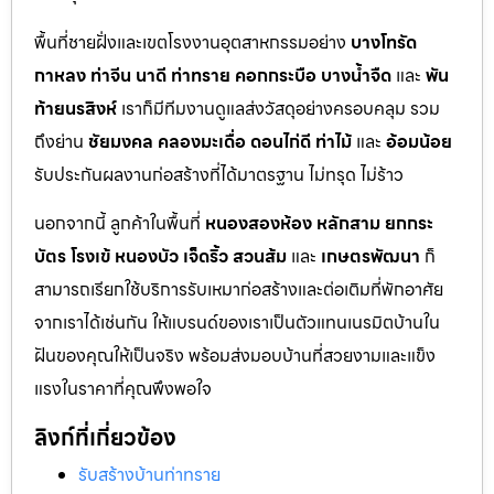
พื้นที่ชายฝั่งและเขตโรงงานอุตสาหกรรมอย่าง
บางโทรัด
กาหลง
ท่าจีน
นาดี
ท่าทราย
คอกกระบือ
บางน้ำจืด
และ
พัน
ท้ายนรสิงห์
เราก็มีทีมงานดูแลส่งวัสดุอย่างครอบคลุม รวม
ถึงย่าน
ชัยมงคล
คลองมะเดื่อ
ดอนไก่ดี
ท่าไม้
และ
อ้อมน้อย
รับประกันผลงานก่อสร้างที่ได้มาตรฐาน ไม่ทรุด ไม่ร้าว
นอกจากนี้ ลูกค้าในพื้นที่
หนองสองห้อง
หลักสาม
ยกกระ
บัตร
โรงเข้
หนองบัว
เจ็ดริ้ว
สวนส้ม
และ
เกษตรพัฒนา
ก็
สามารถเรียกใช้บริการรับเหมาก่อสร้างและต่อเติมที่พักอาศัย
จากเราได้เช่นกัน ให้แบรนด์ของเราเป็นตัวแทนเนรมิตบ้านใน
ฝันของคุณให้เป็นจริง พร้อมส่งมอบบ้านที่สวยงามและแข็ง
แรงในราคาที่คุณพึงพอใจ
ลิงก์ที่เกี่ยวข้อง
รับสร้างบ้านท่าทราย