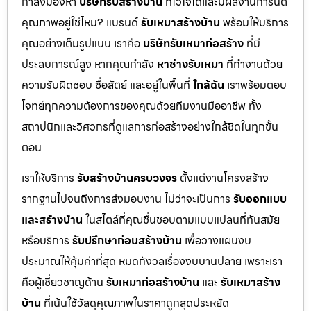
กำลังมองหา
บริษัทรับสร้างบ้าน
ที่ไว้ใจได้และมีผลงานการันตี
คุณภาพอยู่ใช่ไหม? แบรนด์
รับเหมาสร้างบ้าน
พร้อมให้บริการ
คุณอย่างเต็มรูปแบบ เราคือ
บริษัทรับเหมาก่อสร้าง
ที่มี
ประสบการณ์สูง หากคุณกำลัง
หาช่างรับเหมา
ที่ทำงานด้วย
ความรับผิดชอบ ซื่อสัตย์ และอยู่ในพื้นที่
ใกล้ฉัน
เราพร้อมตอบ
โจทย์ทุกความต้องการของคุณด้วยทีมงานมืออาชีพ ทั้ง
สถาปนิกและวิศวกรที่ดูแลการก่อสร้างอย่างใกล้ชิดในทุกขั้น
ตอน
เราให้บริการ
รับสร้างบ้านครบวงจร
ตั้งแต่งานโครงสร้าง
รากฐานไปจนถึงการส่งมอบงาน ไม่ว่าจะเป็นการ
รับออกแบบ
และสร้างบ้าน
ในสไตล์ที่คุณชื่นชอบตามแบบแปลนที่ทันสมัย
หรือบริการ
รับปรึกษาก่อนสร้างบ้าน
เพื่อวางแผนงบ
ประมาณให้คุ้มค่าที่สุด หมดกังวลเรื่องงบบานปลาย เพราะเรา
คือผู้เชี่ยวชาญด้าน
รับเหมาก่อสร้างบ้าน
และ
รับเหมาสร้าง
บ้าน
ที่เน้นใช้วัสดุคุณภาพในราคาถูกสุดประหยัด