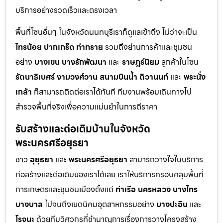
บริการอย่างรวดเร็วและตรงเวลา
พื้นที่โซนอื่นๆ ในจังหวัดนนทบุรีเราก็ดูแลเข้าถึง ไม่ว่าจะเป็น
ไทรน้อย
ปากเกร็ด
ท่าทราย
รวมถึงย่านการค้าและชุมชน
อย่าง
บางเขน
บางรักพัฒนา
และ
ราษฎร์นิยม
ลูกค้าในโซน
รัตนาธิเบศร์
งามวงศ์วาน
สนามบินน้ำ
ติวานนท์
และ
พระนั่ง
เกล้า
ก็สามารถติดต่อเราได้ทันที ทีมงานพร้อมเดินทางไป
สำรวจพื้นที่จริงเพื่อความแม่นยำในการตีราคา
รับสร้างและต่อเติมบ้านในจังหวัด
พระนครศรีอยุธยา
ชาว
อุยุธยา
และ
พระนครศรีอยุธยา
สามารถวางใจในบริการ
ก่อสร้างและต่อเติมของเราได้เลย เราให้บริการครอบคลุมพื้นที่
การเกษตรและชุมชนเมืองตั้งแต่
ท่าเรือ
นครหลวง
บางไทร
บางบาล
ไปจนถึงเขตนิคมอุตสาหกรรมอย่าง
บางปะอิน
และ
โรจนะ
ด้วยทีมวิศวกรที่ชำนาญการเรื่องการวางโครงสร้าง