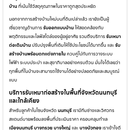
บ้าน
ที่เน้นใช้วัสดุคุณภาพในราคาถูกสุดประหยัด
นอกจากการสร้างบ้านใหม่บนที่ดินเปล่าแล้ว เรายังเป็นผู้
เชี่ยวชาญด้านการ
รับออกแบบบ้าน
ให้สอดคล้องกับ
พฤติกรรมและไลฟ์สไตล์ของผู้อยู่อาศัย รวมถึงบริการ
รับเหมา
ต่อเติมบ้าน
ปรับปรุงพื้นที่เดิมให้ใช้ประโยชน์ได้มากขึ้น และ
รับ
สร้างบ้านพร้อมตกแต่งภายใน
ควบคู่ไปกับการวางระบบ
ไฟฟ้า ระบบประปา และสุขาภิบาลอย่างครบถ้วน มั่นใจได้เลยว่า
ทุกพื้นที่ในบ้านจะสามารถใช้งานได้อย่างปลอดภัยและสมบูรณ์
แบบ
บริการรับเหมาก่อสร้างในพื้นที่จังหวัดนนทบุรี
และใกล้เคียง
สำหรับลูกค้าในโซนจังหวัด
นนทบุรี
เรามีทีมช่างและวิศวกร
สแตนด์บายพร้อมลงพื้นที่ประเมินราคา ครอบคลุมทำเล
เมืองนนทบุรี
บางกรวย
บางใหญ่
และ
บางบัวทอง
เราเข้าใจดี