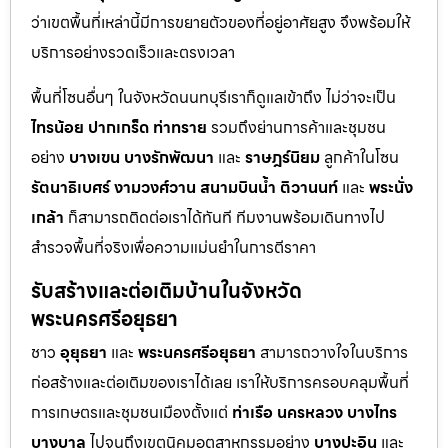
ว่าเขตพื้นที่เหล่านี้มีการขยายตัวของที่อยู่อาศัยสูง จึงพร้อมให้
บริการอย่างรวดเร็วและตรงเวลา
พื้นที่โซนอื่นๆ ในจังหวัดนนทบุรีเราก็ดูแลเข้าถึง ไม่ว่าจะเป็น
ไทรน้อย
ปากเกร็ด
ท่าทราย
รวมถึงย่านการค้าและชุมชน
อย่าง
บางเขน
บางรักพัฒนา
และ
ราษฎร์นิยม
ลูกค้าในโซน
รัตนาธิเบศร์
งามวงศ์วาน
สนามบินน้ำ
ติวานนท์
และ
พระนั่ง
เกล้า
ก็สามารถติดต่อเราได้ทันที ทีมงานพร้อมเดินทางไป
สำรวจพื้นที่จริงเพื่อความแม่นยำในการตีราคา
รับสร้างและต่อเติมบ้านในจังหวัด
พระนครศรีอยุธยา
ชาว
อุยุธยา
และ
พระนครศรีอยุธยา
สามารถวางใจในบริการ
ก่อสร้างและต่อเติมของเราได้เลย เราให้บริการครอบคลุมพื้นที่
การเกษตรและชุมชนเมืองตั้งแต่
ท่าเรือ
นครหลวง
บางไทร
บางบาล
ไปจนถึงเขตนิคมอุตสาหกรรมอย่าง
บางปะอิน
และ