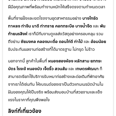
ฝีมือคุณภาพที่พร้อมทำงานหนักให้เสร็จตรงตามกำหนดเวลา
พื้นที่ชายฝั่งและเขตโรงงานอุตสาหกรรมอย่าง
บางโทรัด
กาหลง
ท่าจีน
นาดี
ท่าทราย
คอกกระบือ
บางน้ำจืด
และ
พัน
ท้ายนรสิงห์
เราก็มีทีมงานดูแลส่งวัสดุอย่างครอบคลุม รวม
ถึงย่าน
ชัยมงคล
คลองมะเดื่อ
ดอนไก่ดี
ท่าไม้
และ
อ้อมน้อย
รับประกันผลงานก่อสร้างที่ได้มาตรฐาน ไม่ทรุด ไม่ร้าว
นอกจากนี้ ลูกค้าในพื้นที่
หนองสองห้อง
หลักสาม
ยกกระ
บัตร
โรงเข้
หนองบัว
เจ็ดริ้ว
สวนส้ม
และ
เกษตรพัฒนา
ก็
สามารถเรียกใช้บริการรับเหมาก่อสร้างและต่อเติมที่พักอาศัย
จากเราได้เช่นกัน ให้แบรนด์ของเราเป็นตัวแทนเนรมิตบ้านใน
ฝันของคุณให้เป็นจริง พร้อมส่งมอบบ้านที่สวยงามและแข็ง
แรงในราคาที่คุณพึงพอใจ
ลิงก์ที่เกี่ยวข้อง