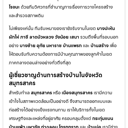
โรจนะ
ด้วยทีมวิศวกรที่ชำนาญการเรื่องการวางโครงสร้าง
และสำรวจสภาพดิน
ไม่เพียงแค่นั้น ทีมรับเหมาของเรายังรับงานในเขต
บางปะหัน
ผักไห่
ภาชี
ลาดบัวหลวง
วังน้อย
เสนา
รวมถึงพื้นที่รอบนอก
อย่าง
บางซ้าย
อุทัย
มหาราช
บ้านแพรก
และ
บ้านสร้าง
เพื่อ
ให้ตอบรับกับความต้องการมีบ้านคุณภาพของลูกค้าในเขต
ภาคกลางตอนล่างอย่างทั่วถึงที่สุด
ผู้เชี่ยวชาญด้านการสร้างบ้านในจังหวัด
สมุทรสาคร
สำหรับทำเล
สมุทรสาคร
หรือ
เมืองสมุทรสาคร
เรามีความ
เข้าใจในสภาพแวดล้อมเป็นอย่างดี จึงสามารถออกแบบและ
ก่อสร้างได้อย่างแข็งแรงทนทาน เราให้บริการทั้งในเขต
เศรษฐกิจและแหล่งที่อยู่อาศัย ครอบคลุมตั้งแต่
กระทุ่มแบน
บ้านแพ้ว
มหาชัย
ท่าฉลอม
โกรกกราก
และ
บ้านบ่อ
เรามีช่าง