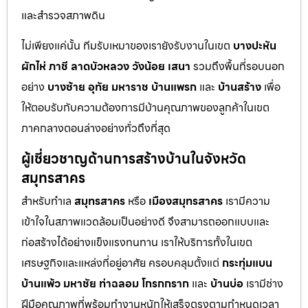
และสำรวจสภาพดิน
ไม่เพียงแค่นั้น ทีมรับเหมาของเรายังรับงานในเขต
บางปะหัน
ผักไห่
ภาชี
ลาดบัวหลวง
วังน้อย
เสนา
รวมถึงพื้นที่รอบนอก
อย่าง
บางซ้าย
อุทัย
มหาราช
บ้านแพรก
และ
บ้านสร้าง
เพื่อ
ให้ตอบรับกับความต้องการมีบ้านคุณภาพของลูกค้าในเขต
ภาคกลางตอนล่างอย่างทั่วถึงที่สุด
ผู้เชี่ยวชาญด้านการสร้างบ้านในจังหวัด
สมุทรสาคร
สำหรับทำเล
สมุทรสาคร
หรือ
เมืองสมุทรสาคร
เรามีความ
เข้าใจในสภาพแวดล้อมเป็นอย่างดี จึงสามารถออกแบบและ
ก่อสร้างได้อย่างแข็งแรงทนทาน เราให้บริการทั้งในเขต
เศรษฐกิจและแหล่งที่อยู่อาศัย ครอบคลุมตั้งแต่
กระทุ่มแบน
บ้านแพ้ว
มหาชัย
ท่าฉลอม
โกรกกราก
และ
บ้านบ่อ
เรามีช่าง
ฝีมือคุณภาพที่พร้อมทำงานหนักให้เสร็จตรงตามกำหนดเวลา