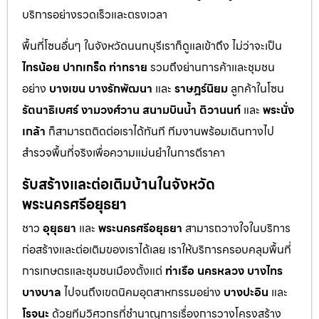
บริการอย่างรวดเร็วและตรงเวลา
พื้นที่โซนอื่นๆ ในจังหวัดนนทบุรีเราก็ดูแลเข้าถึง ไม่ว่าจะเป็น
ไทรน้อย
ปากเกร็ด
ท่าทราย
รวมถึงย่านการค้าและชุมชน
อย่าง
บางเขน
บางรักพัฒนา
และ
ราษฎร์นิยม
ลูกค้าในโซน
รัตนาธิเบศร์
งามวงศ์วาน
สนามบินน้ำ
ติวานนท์
และ
พระนั่ง
เกล้า
ก็สามารถติดต่อเราได้ทันที ทีมงานพร้อมเดินทางไป
สำรวจพื้นที่จริงเพื่อความแม่นยำในการตีราคา
รับสร้างและต่อเติมบ้านในจังหวัด
พระนครศรีอยุธยา
ชาว
อุยุธยา
และ
พระนครศรีอยุธยา
สามารถวางใจในบริการ
ก่อสร้างและต่อเติมของเราได้เลย เราให้บริการครอบคลุมพื้นที่
การเกษตรและชุมชนเมืองตั้งแต่
ท่าเรือ
นครหลวง
บางไทร
บางบาล
ไปจนถึงเขตนิคมอุตสาหกรรมอย่าง
บางปะอิน
และ
โรจนะ
ด้วยทีมวิศวกรที่ชำนาญการเรื่องการวางโครงสร้าง