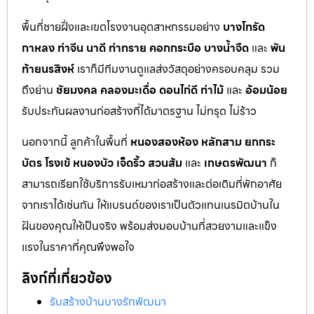
พื้นที่ชายฝั่งและเขตโรงงานอุตสาหกรรมอย่าง
บางโทรัด
กาหลง
ท่าจีน
นาดี
ท่าทราย
คอกกระบือ
บางน้ำจืด
และ
พัน
ท้ายนรสิงห์
เราก็มีทีมงานดูแลส่งวัสดุอย่างครอบคลุม รวม
ถึงย่าน
ชัยมงคล
คลองมะเดื่อ
ดอนไก่ดี
ท่าไม้
และ
อ้อมน้อย
รับประกันผลงานก่อสร้างที่ได้มาตรฐาน ไม่ทรุด ไม่ร้าว
นอกจากนี้ ลูกค้าในพื้นที่
หนองสองห้อง
หลักสาม
ยกกระ
บัตร
โรงเข้
หนองบัว
เจ็ดริ้ว
สวนส้ม
และ
เกษตรพัฒนา
ก็
สามารถเรียกใช้บริการรับเหมาก่อสร้างและต่อเติมที่พักอาศัย
จากเราได้เช่นกัน ให้แบรนด์ของเราเป็นตัวแทนเนรมิตบ้านใน
ฝันของคุณให้เป็นจริง พร้อมส่งมอบบ้านที่สวยงามและแข็ง
แรงในราคาที่คุณพึงพอใจ
ลิงก์ที่เกี่ยวข้อง
รับสร้างบ้านบางรักพัฒนา