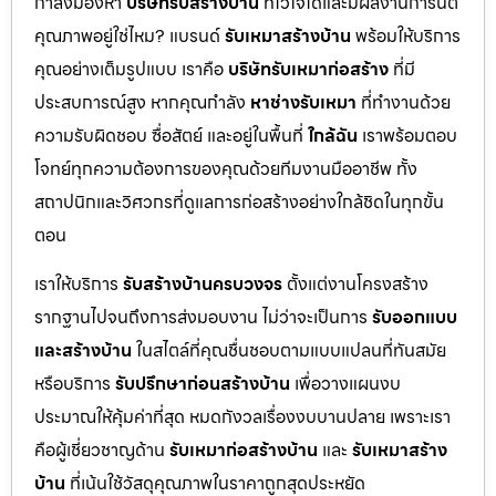
กำลังมองหา
บริษัทรับสร้างบ้าน
ที่ไว้ใจได้และมีผลงานการันตี
คุณภาพอยู่ใช่ไหม? แบรนด์
รับเหมาสร้างบ้าน
พร้อมให้บริการ
คุณอย่างเต็มรูปแบบ เราคือ
บริษัทรับเหมาก่อสร้าง
ที่มี
ประสบการณ์สูง หากคุณกำลัง
หาช่างรับเหมา
ที่ทำงานด้วย
ความรับผิดชอบ ซื่อสัตย์ และอยู่ในพื้นที่
ใกล้ฉัน
เราพร้อมตอบ
โจทย์ทุกความต้องการของคุณด้วยทีมงานมืออาชีพ ทั้ง
สถาปนิกและวิศวกรที่ดูแลการก่อสร้างอย่างใกล้ชิดในทุกขั้น
ตอน
เราให้บริการ
รับสร้างบ้านครบวงจร
ตั้งแต่งานโครงสร้าง
รากฐานไปจนถึงการส่งมอบงาน ไม่ว่าจะเป็นการ
รับออกแบบ
และสร้างบ้าน
ในสไตล์ที่คุณชื่นชอบตามแบบแปลนที่ทันสมัย
หรือบริการ
รับปรึกษาก่อนสร้างบ้าน
เพื่อวางแผนงบ
ประมาณให้คุ้มค่าที่สุด หมดกังวลเรื่องงบบานปลาย เพราะเรา
คือผู้เชี่ยวชาญด้าน
รับเหมาก่อสร้างบ้าน
และ
รับเหมาสร้าง
บ้าน
ที่เน้นใช้วัสดุคุณภาพในราคาถูกสุดประหยัด