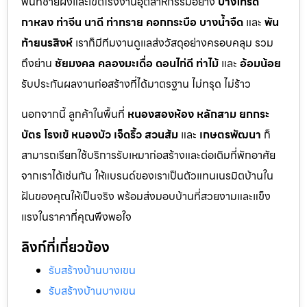
พื้นที่ชายฝั่งและเขตโรงงานอุตสาหกรรมอย่าง
บางโทรัด
กาหลง
ท่าจีน
นาดี
ท่าทราย
คอกกระบือ
บางน้ำจืด
และ
พัน
ท้ายนรสิงห์
เราก็มีทีมงานดูแลส่งวัสดุอย่างครอบคลุม รวม
ถึงย่าน
ชัยมงคล
คลองมะเดื่อ
ดอนไก่ดี
ท่าไม้
และ
อ้อมน้อย
รับประกันผลงานก่อสร้างที่ได้มาตรฐาน ไม่ทรุด ไม่ร้าว
นอกจากนี้ ลูกค้าในพื้นที่
หนองสองห้อง
หลักสาม
ยกกระ
บัตร
โรงเข้
หนองบัว
เจ็ดริ้ว
สวนส้ม
และ
เกษตรพัฒนา
ก็
สามารถเรียกใช้บริการรับเหมาก่อสร้างและต่อเติมที่พักอาศัย
จากเราได้เช่นกัน ให้แบรนด์ของเราเป็นตัวแทนเนรมิตบ้านใน
ฝันของคุณให้เป็นจริง พร้อมส่งมอบบ้านที่สวยงามและแข็ง
แรงในราคาที่คุณพึงพอใจ
ลิงก์ที่เกี่ยวข้อง
รับสร้างบ้านบางเขน
รับสร้างบ้านบางเขน