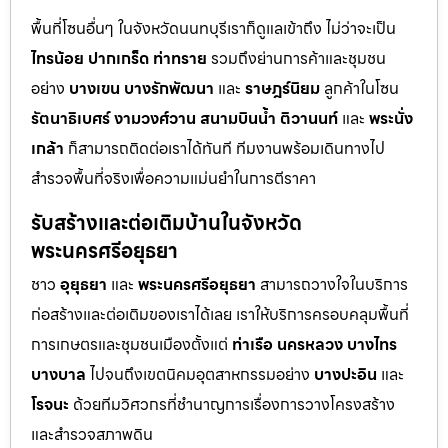
พื้นที่โซนอื่นๆ ในจังหวัดนนทบุรีเราก็ดูแลเข้าถึง ไม่ว่าจะเป็น
ไทรน้อย
ปากเกร็ด
ท่าทราย
รวมถึงย่านการค้าและชุมชน
อย่าง
บางเขน
บางรักพัฒนา
และ
ราษฎร์นิยม
ลูกค้าในโซน
รัตนาธิเบศร์
งามวงศ์วาน
สนามบินน้ำ
ติวานนท์
และ
พระนั่ง
เกล้า
ก็สามารถติดต่อเราได้ทันที ทีมงานพร้อมเดินทางไป
สำรวจพื้นที่จริงเพื่อความแม่นยำในการตีราคา
รับสร้างและต่อเติมบ้านในจังหวัด
พระนครศรีอยุธยา
ชาว
อุยุธยา
และ
พระนครศรีอยุธยา
สามารถวางใจในบริการ
ก่อสร้างและต่อเติมของเราได้เลย เราให้บริการครอบคลุมพื้นที่
การเกษตรและชุมชนเมืองตั้งแต่
ท่าเรือ
นครหลวง
บางไทร
บางบาล
ไปจนถึงเขตนิคมอุตสาหกรรมอย่าง
บางปะอิน
และ
โรจนะ
ด้วยทีมวิศวกรที่ชำนาญการเรื่องการวางโครงสร้าง
และสำรวจสภาพดิน