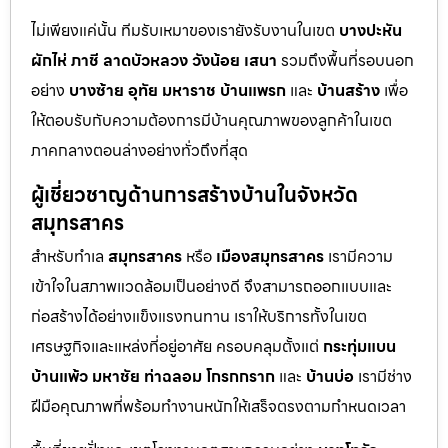
ไม่เพียงแค่นั้น ทีมรับเหมาของเรายังรับงานในเขต
บางปะหัน
ผักไห่
ภาชี
ลาดบัวหลวง
วังน้อย
เสนา
รวมถึงพื้นที่รอบนอก
อย่าง
บางซ้าย
อุทัย
มหาราช
บ้านแพรก
และ
บ้านสร้าง
เพื่อ
ให้ตอบรับกับความต้องการมีบ้านคุณภาพของลูกค้าในเขต
ภาคกลางตอนล่างอย่างทั่วถึงที่สุด
ผู้เชี่ยวชาญด้านการสร้างบ้านในจังหวัด
สมุทรสาคร
สำหรับทำเล
สมุทรสาคร
หรือ
เมืองสมุทรสาคร
เรามีความ
เข้าใจในสภาพแวดล้อมเป็นอย่างดี จึงสามารถออกแบบและ
ก่อสร้างได้อย่างแข็งแรงทนทาน เราให้บริการทั้งในเขต
เศรษฐกิจและแหล่งที่อยู่อาศัย ครอบคลุมตั้งแต่
กระทุ่มแบน
บ้านแพ้ว
มหาชัย
ท่าฉลอม
โกรกกราก
และ
บ้านบ่อ
เรามีช่าง
ฝีมือคุณภาพที่พร้อมทำงานหนักให้เสร็จตรงตามกำหนดเวลา