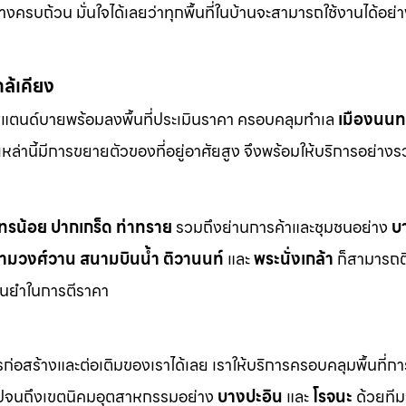
ครบถ้วน มั่นใจได้เลยว่าทุกพื้นที่ในบ้านจะสามารถใช้งานได้อย
กล้เคียง
สแตนด์บายพร้อมลงพื้นที่ประเมินราคา ครอบคลุมทำเล
เมืองนนทบ
ี่เหล่านี้มีการขยายตัวของที่อยู่อาศัยสูง จึงพร้อมให้บริการอย่าง
ทรน้อย
ปากเกร็ด
ท่าทราย
รวมถึงย่านการค้าและชุมชนอย่าง
บ
ามวงศ์วาน
สนามบินน้ำ
ติวานนท์
และ
พระนั่งเกล้า
ก็สามารถต
ม่นยำในการตีราคา
า
่อสร้างและต่อเติมของเราได้เลย เราให้บริการครอบคลุมพื้นที่ก
ปจนถึงเขตนิคมอุตสาหกรรมอย่าง
บางปะอิน
และ
โรจนะ
ด้วยทีม