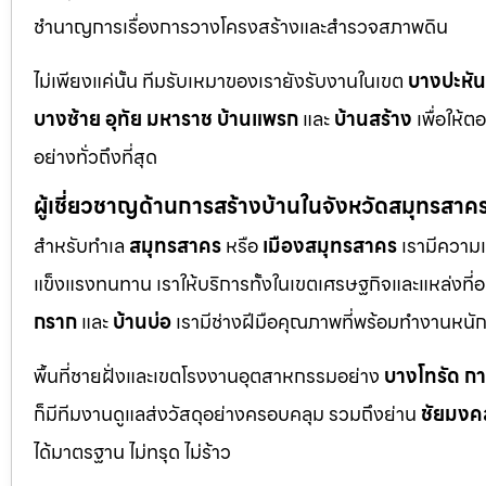
ชำนาญการเรื่องการวางโครงสร้างและสำรวจสภาพดิน
ไม่เพียงแค่นั้น ทีมรับเหมาของเรายังรับงานในเขต
บางปะหัน
บางซ้าย
อุทัย
มหาราช
บ้านแพรก
และ
บ้านสร้าง
เพื่อให้
อย่างทั่วถึงที่สุด
ผู้เชี่ยวชาญด้านการสร้างบ้านในจังหวัดสมุทรสาค
สำหรับทำเล
สมุทรสาคร
หรือ
เมืองสมุทรสาคร
เรามีความเ
แข็งแรงทนทาน เราให้บริการทั้งในเขตเศรษฐกิจและแหล่งที่อย
กราก
และ
บ้านบ่อ
เรามีช่างฝีมือคุณภาพที่พร้อมทำงานหน
พื้นที่ชายฝั่งและเขตโรงงานอุตสาหกรรมอย่าง
บางโทรัด
ก
ก็มีทีมงานดูแลส่งวัสดุอย่างครอบคลุม รวมถึงย่าน
ชัยมงค
ได้มาตรฐาน ไม่ทรุด ไม่ร้าว