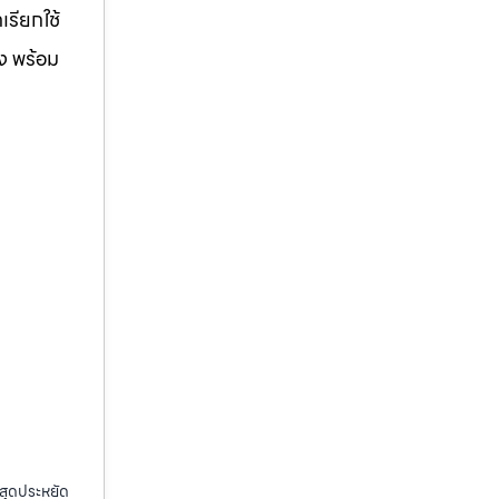
รียกใช้
ิง พร้อม
กสุดประหยัด