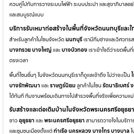
ควบคู่ไปกับการวางระบบไฟฟ้า ระบบประปา และสุขาภิบาลอย่าง
และสมบูรณ์แบบ
บริการรับเหมาก่อสร้างในพื้นที่จังหวัดนนทบุรีและใ
สำหรับลูกค้าในโซนจังหวัด
นนทบุรี
เรามีทีมช่างและวิศวกร
บางกรวย
บางใหญ่
และ
บางบัวทอง
เราเข้าใจดีว่าเขตพื้นท
ตรงเวลา
พื้นที่โซนอื่นๆ ในจังหวัดนนทบุรีเราก็ดูแลเข้าถึง ไม่ว่าจะเป็น
ไ
บางรักพัฒนา
และ
ราษฎร์นิยม
ลูกค้าในโซน
รัตนาธิเบศร์
ง
ได้ทันที ทีมงานพร้อมเดินทางไปสำรวจพื้นที่จริงเพื่อความแ
รับสร้างและต่อเติมบ้านในจังหวัดพระนครศรีอยุธย
ชาว
อุยุธยา
และ
พระนครศรีอยุธยา
สามารถวางใจในบริการก
และชุมชนเมืองตั้งแต่
ท่าเรือ
นครหลวง
บางไทร
บางบาล
ไ