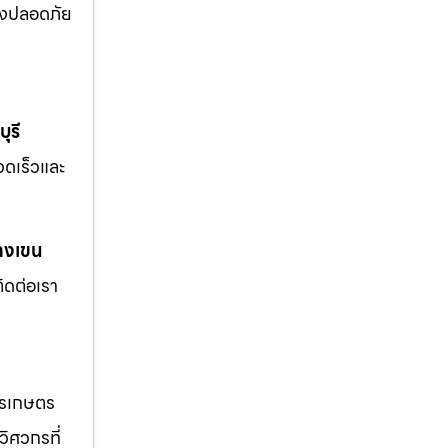
่างปลอดภัย
ุรี
รวดเร็วและ
างเขน
ิดต่อเรา
ารเกษตร
วิศวกรที่