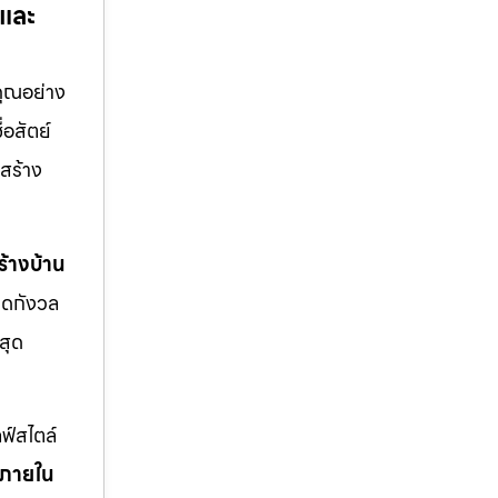
 และ
คุณอย่าง
่อสัตย์
สร้าง
้างบ้าน
มดกังวล
สุด
ฟ์สไตล์
งภายใน