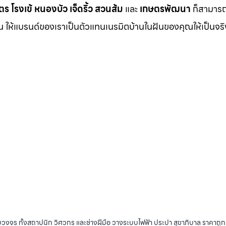
ตร
โรงเข้
หนองบัว
เจ็ดริ้ว
สวนส้ม
และ
เกษตรพัฒนา
ก็สามารถเ
กัน ให้แบรนด์ของเราเป็นตัวแทนเนรมิตบ้านในฝันของคุณให้เป็นจร
บวงจร ทั้งสถาปนิก วิศวกร และช่างฝีมือ วางระบบไฟฟ้า ประปา สุขาภิบาล ราคาถู