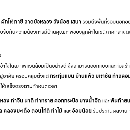
ผักไห่
ภาชี
ลาดบัวหลวง
วังน้อย
เสนา
รวมถึงพื้นที่รอบนอกอย
ตอบรับกับความต้องการมีบ้านคุณภาพของลูกค้าในเขตภาคกลางต
ร
ข้าใจในสภาพแวดล้อมเป็นอย่างดี จึงสามารถออกแบบและก่อสร้าง
ู่อาศัย ครอบคลุมตั้งแต่
กระทุ่มแบน
บ้านแพ้ว
มหาชัย
ท่าฉลอ
ักให้เสร็จตรงตามกำหนดเวลา
าหลง
ท่าจีน
นาดี
ท่าทราย
คอกกระบือ
บางน้ำจืด
และ
พันท้ายน
ล
คลองมะเดื่อ
ดอนไก่ดี
ท่าไม้
และ
อ้อมน้อย
รับประกันผลงานก่อ