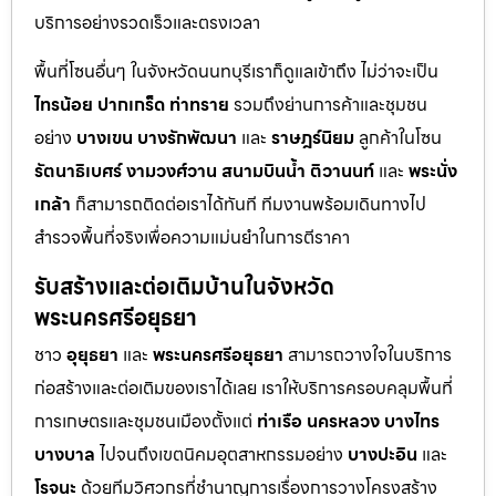
บริการอย่างรวดเร็วและตรงเวลา
พื้นที่โซนอื่นๆ ในจังหวัดนนทบุรีเราก็ดูแลเข้าถึง ไม่ว่าจะเป็น
ไทรน้อย
ปากเกร็ด
ท่าทราย
รวมถึงย่านการค้าและชุมชน
อย่าง
บางเขน
บางรักพัฒนา
และ
ราษฎร์นิยม
ลูกค้าในโซน
รัตนาธิเบศร์
งามวงศ์วาน
สนามบินน้ำ
ติวานนท์
และ
พระนั่ง
เกล้า
ก็สามารถติดต่อเราได้ทันที ทีมงานพร้อมเดินทางไป
สำรวจพื้นที่จริงเพื่อความแม่นยำในการตีราคา
รับสร้างและต่อเติมบ้านในจังหวัด
พระนครศรีอยุธยา
ชาว
อุยุธยา
และ
พระนครศรีอยุธยา
สามารถวางใจในบริการ
ก่อสร้างและต่อเติมของเราได้เลย เราให้บริการครอบคลุมพื้นที่
การเกษตรและชุมชนเมืองตั้งแต่
ท่าเรือ
นครหลวง
บางไทร
บางบาล
ไปจนถึงเขตนิคมอุตสาหกรรมอย่าง
บางปะอิน
และ
โรจนะ
ด้วยทีมวิศวกรที่ชำนาญการเรื่องการวางโครงสร้าง