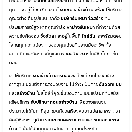
กำลังมองหา
บริษัทรับสร้างบ้าน
ที่ไว้ใจได้และมีผลงานการันตี
คุณภาพอยู่ใช่ไหม? แบรนด์
รับเหมาสร้างบ้าน
พร้อมให้บริการ
คุณอย่างเต็มรูปแบบ เราคือ
บริษัทรับเหมาก่อสร้าง
ที่มี
ประสบการณ์สูง หากคุณกำลัง
หาช่างรับเหมา
ที่ทำงานด้วย
ความรับผิดชอบ ซื่อสัตย์ และอยู่ในพื้นที่
ใกล้ฉัน
เราพร้อมตอบ
โจทย์ทุกความต้องการของคุณด้วยทีมงานมืออาชีพ ทั้ง
สถาปนิกและวิศวกรที่ดูแลการก่อสร้างอย่างใกล้ชิดในทุกขั้น
ตอน
เราให้บริการ
รับสร้างบ้านครบวงจร
ตั้งแต่งานโครงสร้าง
รากฐานไปจนถึงการส่งมอบงาน ไม่ว่าจะเป็นการ
รับออกแบบ
และสร้างบ้าน
ในสไตล์ที่คุณชื่นชอบตามแบบแปลนที่ทันสมัย
หรือบริการ
รับปรึกษาก่อนสร้างบ้าน
เพื่อวางแผนงบ
ประมาณให้คุ้มค่าที่สุด หมดกังวลเรื่องงบบานปลาย เพราะเรา
คือผู้เชี่ยวชาญด้าน
รับเหมาก่อสร้างบ้าน
และ
รับเหมาสร้าง
บ้าน
ที่เน้นใช้วัสดุคุณภาพในราคาถูกสุดประหยัด