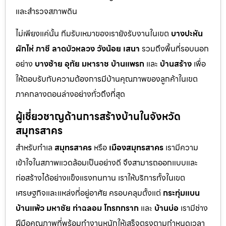
และสำรวจสภาพดิน
ไม่เพียงแค่นั้น ทีมรับเหมาของเรายังรับงานในเขต
บางปะหัน
ผักไห่
ภาชี
ลาดบัวหลวง
วังน้อย
เสนา
รวมถึงพื้นที่รอบนอก
อย่าง
บางซ้าย
อุทัย
มหาราช
บ้านแพรก
และ
บ้านสร้าง
เพื่อ
ให้ตอบรับกับความต้องการมีบ้านคุณภาพของลูกค้าในเขต
ภาคกลางตอนล่างอย่างทั่วถึงที่สุด
ผู้เชี่ยวชาญด้านการสร้างบ้านในจังหวัด
สมุทรสาคร
สำหรับทำเล
สมุทรสาคร
หรือ
เมืองสมุทรสาคร
เรามีความ
เข้าใจในสภาพแวดล้อมเป็นอย่างดี จึงสามารถออกแบบและ
ก่อสร้างได้อย่างแข็งแรงทนทาน เราให้บริการทั้งในเขต
เศรษฐกิจและแหล่งที่อยู่อาศัย ครอบคลุมตั้งแต่
กระทุ่มแบน
บ้านแพ้ว
มหาชัย
ท่าฉลอม
โกรกกราก
และ
บ้านบ่อ
เรามีช่าง
ฝีมือคุณภาพที่พร้อมทำงานหนักให้เสร็จตรงตามกำหนดเวลา