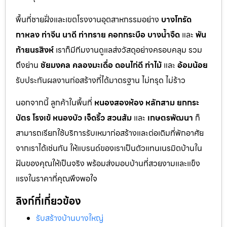
พื้นที่ชายฝั่งและเขตโรงงานอุตสาหกรรมอย่าง
บางโทรัด
กาหลง
ท่าจีน
นาดี
ท่าทราย
คอกกระบือ
บางน้ำจืด
และ
พัน
ท้ายนรสิงห์
เราก็มีทีมงานดูแลส่งวัสดุอย่างครอบคลุม รวม
ถึงย่าน
ชัยมงคล
คลองมะเดื่อ
ดอนไก่ดี
ท่าไม้
และ
อ้อมน้อย
รับประกันผลงานก่อสร้างที่ได้มาตรฐาน ไม่ทรุด ไม่ร้าว
นอกจากนี้ ลูกค้าในพื้นที่
หนองสองห้อง
หลักสาม
ยกกระ
บัตร
โรงเข้
หนองบัว
เจ็ดริ้ว
สวนส้ม
และ
เกษตรพัฒนา
ก็
สามารถเรียกใช้บริการรับเหมาก่อสร้างและต่อเติมที่พักอาศัย
จากเราได้เช่นกัน ให้แบรนด์ของเราเป็นตัวแทนเนรมิตบ้านใน
ฝันของคุณให้เป็นจริง พร้อมส่งมอบบ้านที่สวยงามและแข็ง
แรงในราคาที่คุณพึงพอใจ
ลิงก์ที่เกี่ยวข้อง
รับสร้างบ้านบางใหญ่