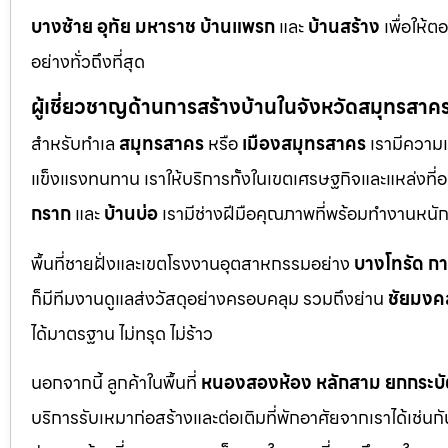
บางซ้าย
อุทัย
มหาราช
บ้านแพรก
และ
บ้านสร้าง
เพื่อให้
อย่างทั่วถึงที่สุด
ผู้เชี่ยวชาญด้านการสร้างบ้านในจังหวัดสมุทรสาค
สำหรับทำเล
สมุทรสาคร
หรือ
เมืองสมุทรสาคร
เรามีความเ
แข็งแรงทนทาน เราให้บริการทั้งในเขตเศรษฐกิจและแหล่งที่อย
กราก
และ
บ้านบ่อ
เรามีช่างฝีมือคุณภาพที่พร้อมทำงานหน
พื้นที่ชายฝั่งและเขตโรงงานอุตสาหกรรมอย่าง
บางโทรัด
ก
ก็มีทีมงานดูแลส่งวัสดุอย่างครอบคลุม รวมถึงย่าน
ชัยมงค
ได้มาตรฐาน ไม่ทรุด ไม่ร้าว
นอกจากนี้ ลูกค้าในพื้นที่
หนองสองห้อง
หลักสาม
ยกกระบั
บริการรับเหมาก่อสร้างและต่อเติมที่พักอาศัยจากเราได้เช่น