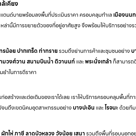
กล้เคียง
สแตนด์บายพร้อมลงพื้นที่ประเมินราคา ครอบคลุมทำเล
เมืองนนทบ
ี่เหล่านี้มีการขยายตัวของที่อยู่อาศัยสูง จึงพร้อมให้บริการอย่าง
ทรน้อย
ปากเกร็ด
ท่าทราย
รวมถึงย่านการค้าและชุมชนอย่าง
บ
ามวงศ์วาน
สนามบินน้ำ
ติวานนท์
และ
พระนั่งเกล้า
ก็สามารถต
ม่นยำในการตีราคา
า
่อสร้างและต่อเติมของเราได้เลย เราให้บริการครอบคลุมพื้นที่ก
ปจนถึงเขตนิคมอุตสาหกรรมอย่าง
บางปะอิน
และ
โรจนะ
ด้วยทีม
ผักไห่
ภาชี
ลาดบัวหลวง
วังน้อย
เสนา
รวมถึงพื้นที่รอบนอกอย