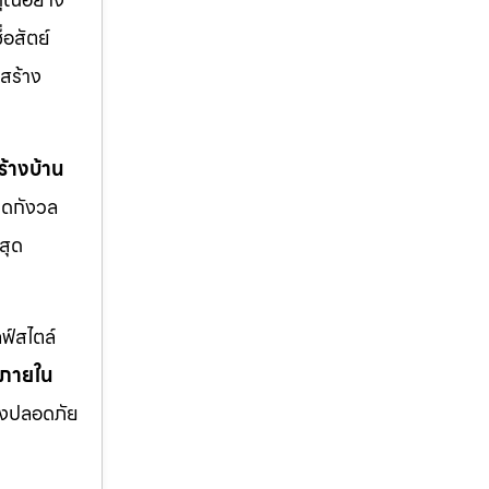
่อสัตย์
สร้าง
้างบ้าน
มดกังวล
สุด
ฟ์สไตล์
งภายใน
่างปลอดภัย