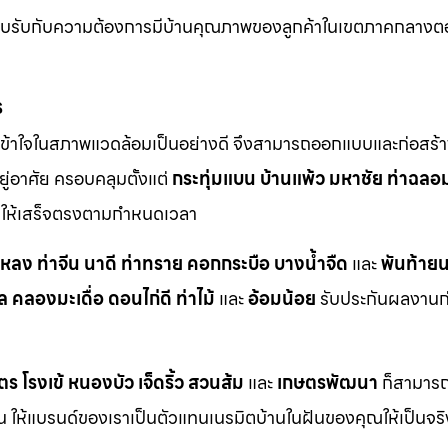
ตอบรับกับความต้องการมีบ้านคุณภาพของลูกค้าในเขตภาคกลางต
ร
ข้าใจในสภาพแวดล้อมเป็นอย่างดี จึงสามารถออกแบบและก่อสร้าง
ู่อาศัย ครอบคลุมตั้งแต่
กระทุ่มแบน
บ้านแพ้ว
มหาชัย
ท่าฉลอ
ักให้เสร็จตรงตามกำหนดเวลา
าหลง
ท่าจีน
นาดี
ท่าทราย
คอกกระบือ
บางน้ำจืด
และ
พันท้ายน
ล
คลองมะเดื่อ
ดอนไก่ดี
ท่าไม้
และ
อ้อมน้อย
รับประกันผลงานก่อ
ตร
โรงเข้
หนองบัว
เจ็ดริ้ว
สวนส้ม
และ
เกษตรพัฒนา
ก็สามารถเ
กัน ให้แบรนด์ของเราเป็นตัวแทนเนรมิตบ้านในฝันของคุณให้เป็นจร