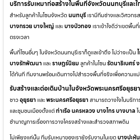
บริการรับเหมาก่อสร้างในพื้นที่จังหวัดนนทบุรีและใ
สำหรับลูกค้าในโซนจังหวัด
นนทบุรี
เรามีทีมช่างและวิศวกร
บางกรวย
บางใหญ่
และ
บางบัวทอง
เราเข้าใจดีว่าเขตพื้นท
ตรงเวลา
พื้นที่โซนอื่นๆ ในจังหวัดนนทบุรีเราก็ดูแลเข้าถึง ไม่ว่าจะเป็น
ไ
บางรักพัฒนา
และ
ราษฎร์นิยม
ลูกค้าในโซน
รัตนาธิเบศร์
ง
ได้ทันที ทีมงานพร้อมเดินทางไปสำรวจพื้นที่จริงเพื่อความแ
รับสร้างและต่อเติมบ้านในจังหวัดพระนครศรีอยุธย
ชาว
อุยุธยา
และ
พระนครศรีอยุธยา
สามารถวางใจในบริการก
และชุมชนเมืองตั้งแต่
ท่าเรือ
นครหลวง
บางไทร
บางบาล
ไ
ชำนาญการเรื่องการวางโครงสร้างและสำรวจสภาพดิน
ไม่เพียงแค่นั้น ทีมรับเหมาของเรายังรับงานในเขต
บางปะหัน