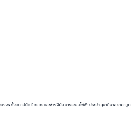
บวงจร ทั้งสถาปนิก วิศวกร และช่างฝีมือ วางระบบไฟฟ้า ประปา สุขาภิบาล ราคาถู