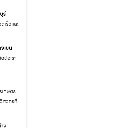
ุรี
รวดเร็วและ
างเขน
ิดต่อเรา
ารเกษตร
วิศวกรที่
่าง