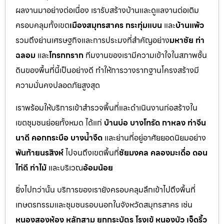
ผลงานมาอย่างต่อเนื่อง เรารับสร้างบ้านและดูแลงานต่อเติม
ครอบคลุมทั้งเขต
เมืองสมุทรสาคร กระทุ่มแบน
และ
บ้านแพ้ว
รวมถึงย่านเศรษฐกิจและการประมงที่สำคัญอย่าง
มหาชัย ท่า
ฉลอม
และ
โกรกกราก
ทีมงานของเรามีความเข้าใจในสภาพชั้น
ดินของพื้นที่นี้เป็นอย่างดี ทำให้การวางรากฐานโครงสร้างมี
ความมั่นคงปลอดภัยสูงสุด
เราพร้อมให้บริการเข้าสำรวจพื้นที่และดำเนินงานก่อสร้างใน
เขตชุมชนย่อยทั้งหมด ได้แก่
บ้านบ่อ บางโทรัด กาหลง ท่าจีน
นาดี คอกกระบือ บางน้ำจืด
และย่านที่อยู่อาศัยยอดนิยมอย่าง
พันท้ายนรสิงห์
ไปจนถึงเขตพื้นที่
ชัยมงคล คลองมะเดื่อ ดอน
ไก่ดี ท่าไม้
และบริเวณ
อ้อมน้อย
ยิ่งไปกว่านั้น บริการของเรายังครอบคลุมลึกเข้าไปถึงพื้นที่
เกษตรกรรมและชุมชนรอบนอกในจังหวัดสมุทรสาคร เช่น
หนองสองห้อง หลักสาม ยกกระบัตร โรงเข้ หนองบัว เจ็ดริ้ว