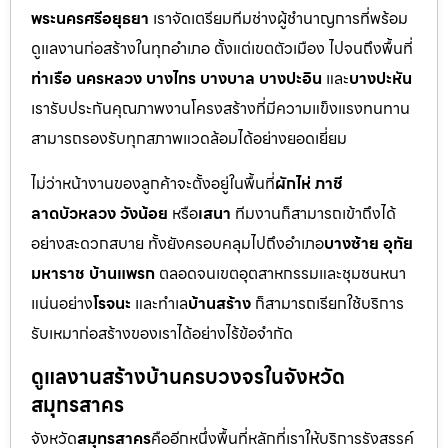
พระนครศรีอยุธยา
เราจัดเตรียมทีมช่างผู้ชำนาญการที่พร้อม
ดูแลงานก่อสร้างในทุกอำเภอ ตั้งแต่เขตตัวเมือง ไปจนถึงพื้นที่
ท่าเรือ นครหลวง บางไทร บางบาล บางปะอิน
และ
บางปะหัน
เรารับประกันคุณภาพงานโครงสร้างที่มีความแข็งแรงทนทาน
สามารถรองรับทุกสภาพแวดล้อมได้อย่างยอดเยี่ยม
ไม่ว่าหน้างานของลูกค้าจะตั้งอยู่ในพื้นที่
ผักไห่ ภาชี
ลาดบัวหลวง วังน้อย
หรือ
เสนา
ทีมงานก็สามารถเข้าถึงได้
อย่างสะดวกสบาย ทั้งยังครอบคลุมไปถึงอำเภอ
บางซ้าย อุทัย
มหาราช บ้านแพรก
ตลอดจนเขตอุตสาหกรรมและชุมชนหนา
แน่นอย่าง
โรจนะ
และทำเล
บ้านสร้าง
ก็สามารถเรียกใช้บริการ
รับเหมาก่อสร้างของเราได้อย่างไร้ข้อจำกัด
ดูแลงานสร้างบ้านครบวงจรในจังหวัด
สมุทรสาคร
จังหวัด
สมุทรสาคร
คืออีกหนึ่งพื้นที่หลักที่เราให้บริการรังสรรค์