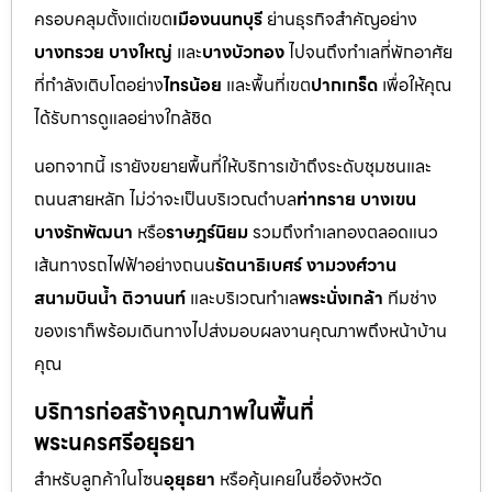
ครอบคลุมตั้งแต่เขต
เมืองนนทบุรี
ย่านธุรกิจสำคัญอย่าง
บางกรวย บางใหญ่
และ
บางบัวทอง
ไปจนถึงทำเลที่พักอาศัย
ที่กำลังเติบโตอย่าง
ไทรน้อย
และพื้นที่เขต
ปากเกร็ด
เพื่อให้คุณ
ได้รับการดูแลอย่างใกล้ชิด
นอกจากนี้ เรายังขยายพื้นที่ให้บริการเข้าถึงระดับชุมชนและ
ถนนสายหลัก ไม่ว่าจะเป็นบริเวณตำบล
ท่าทราย บางเขน
บางรักพัฒนา
หรือ
ราษฎร์นิยม
รวมถึงทำเลทองตลอดแนว
เส้นทางรถไฟฟ้าอย่างถนน
รัตนาธิเบศร์ งามวงศ์วาน
สนามบินน้ำ ติวานนท์
และบริเวณทำเล
พระนั่งเกล้า
ทีมช่าง
ของเราก็พร้อมเดินทางไปส่งมอบผลงานคุณภาพถึงหน้าบ้าน
คุณ
บริการก่อสร้างคุณภาพในพื้นที่
พระนครศรีอยุธยา
สำหรับลูกค้าในโซน
อุยุธยา
หรือคุ้นเคยในชื่อจังหวัด