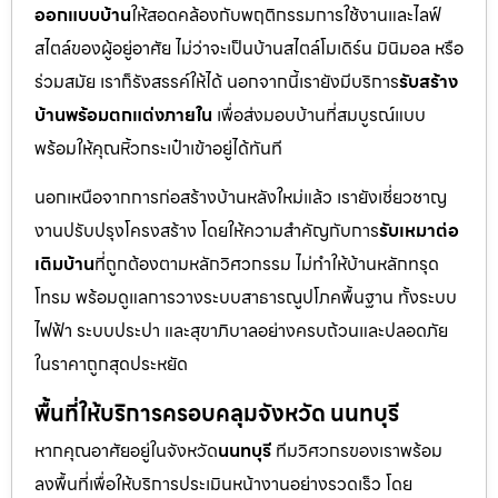
ออกแบบบ้าน
ให้สอดคล้องกับพฤติกรรมการใช้งานและไลฟ์
สไตล์ของผู้อยู่อาศัย ไม่ว่าจะเป็นบ้านสไตล์โมเดิร์น มินิมอล หรือ
ร่วมสมัย เราก็รังสรรค์ให้ได้ นอกจากนี้เรายังมีบริการ
รับสร้าง
บ้านพร้อมตกแต่งภายใน
เพื่อส่งมอบบ้านที่สมบูรณ์แบบ
พร้อมให้คุณหิ้วกระเป๋าเข้าอยู่ได้ทันที
นอกเหนือจากการก่อสร้างบ้านหลังใหม่แล้ว เรายังเชี่ยวชาญ
งานปรับปรุงโครงสร้าง โดยให้ความสำคัญกับการ
รับเหมาต่อ
เติมบ้าน
ที่ถูกต้องตามหลักวิศวกรรม ไม่ทำให้บ้านหลักทรุด
โทรม พร้อมดูแลการวางระบบสาธารณูปโภคพื้นฐาน ทั้งระบบ
ไฟฟ้า ระบบประปา และสุขาภิบาลอย่างครบถ้วนและปลอดภัย
ในราคาถูกสุดประหยัด
พื้นที่ให้บริการครอบคลุมจังหวัด นนทบุรี
หากคุณอาศัยอยู่ในจังหวัด
นนทบุรี
ทีมวิศวกรของเราพร้อม
ลงพื้นที่เพื่อให้บริการประเมินหน้างานอย่างรวดเร็ว โดย