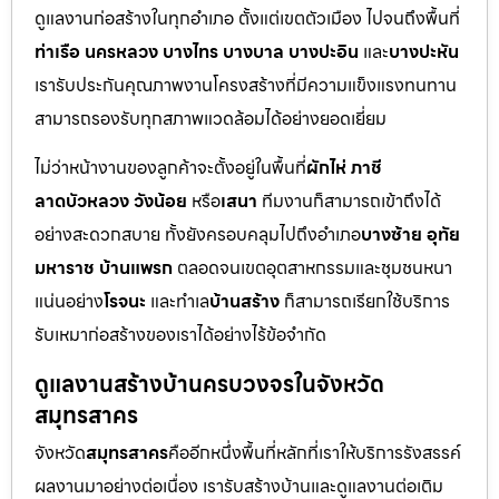
ดูแลงานก่อสร้างในทุกอำเภอ ตั้งแต่เขตตัวเมือง ไปจนถึงพื้นที่
ท่าเรือ นครหลวง บางไทร บางบาล บางปะอิน
และ
บางปะหัน
เรารับประกันคุณภาพงานโครงสร้างที่มีความแข็งแรงทนทาน
สามารถรองรับทุกสภาพแวดล้อมได้อย่างยอดเยี่ยม
ไม่ว่าหน้างานของลูกค้าจะตั้งอยู่ในพื้นที่
ผักไห่ ภาชี
ลาดบัวหลวง วังน้อย
หรือ
เสนา
ทีมงานก็สามารถเข้าถึงได้
อย่างสะดวกสบาย ทั้งยังครอบคลุมไปถึงอำเภอ
บางซ้าย อุทัย
มหาราช บ้านแพรก
ตลอดจนเขตอุตสาหกรรมและชุมชนหนา
แน่นอย่าง
โรจนะ
และทำเล
บ้านสร้าง
ก็สามารถเรียกใช้บริการ
รับเหมาก่อสร้างของเราได้อย่างไร้ข้อจำกัด
ดูแลงานสร้างบ้านครบวงจรในจังหวัด
สมุทรสาคร
จังหวัด
สมุทรสาคร
คืออีกหนึ่งพื้นที่หลักที่เราให้บริการรังสรรค์
ผลงานมาอย่างต่อเนื่อง เรารับสร้างบ้านและดูแลงานต่อเติม