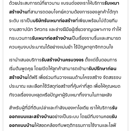
ด้วยประสบการณ์ที่ยาวนาน แบรนด์ของเราให้บริการ
รับเหมา
สร้างบ้าน
ที่สามารถตอบโจทย์ความต้องการของลูกค้าได้ทุก
ระดับ เราเป็น
บริษัทรับเหมาก่อสร้าง
ที่เพียบพร้อมไปด้วยทีม
งานสถาปนิก วิศวกร และช่างฝีมือผู้เชี่ยวชาญเฉพาะทาง ทำให้
กระบวนการ
รับเหมาก่อสร้างบ้าน
เป็นเรื่องราบรื่นและสามารถ
ควบคุมงบประมาณได้อย่างแม่นยำ ไร้ปัญหาจุกจิกกวนใจ
เรานำเสนอบริการ
รับสร้างบ้านครบวงจร
ตั้งแต่ขั้นตอนการ
เริ่มต้นพูดคุย โดยเปิดให้ลูกค้าสามารถเข้ามา
รับปรึกษาก่อน
สร้างบ้าน
ได้ฟรี เพื่อร่วมกันวางแผนด้านโครงสร้าง จัดสรรงบ
ประมาณ และเลือกใช้วัสดุก่อสร้างที่คุ้มค่าที่สุด เพื่อให้คุณหมด
กังวลเรื่องงบหลุดหรือปัญหาผู้รับเหมาทิ้งงานในภายหลัง
สำหรับผู้ที่มีที่ดินเปล่าและกำลังมองหาไอเดีย เราให้บริการ
รับ
ออกแบบและสร้างบ้าน
อย่างเป็นระบบ โดยมีทีมงานคอย
รับ
ออกแบบบ้าน
ให้สอดคล้องกับพฤติกรรมการใช้งานและไลฟ์