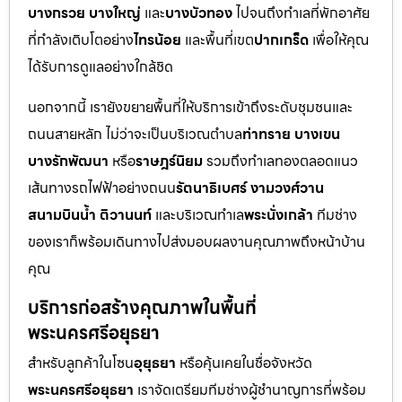
บางกรวย บางใหญ่
และ
บางบัวทอง
ไปจนถึงทำเลที่พักอาศัย
ที่กำลังเติบโตอย่าง
ไทรน้อย
และพื้นที่เขต
ปากเกร็ด
เพื่อให้คุณ
ได้รับการดูแลอย่างใกล้ชิด
นอกจากนี้ เรายังขยายพื้นที่ให้บริการเข้าถึงระดับชุมชนและ
ถนนสายหลัก ไม่ว่าจะเป็นบริเวณตำบล
ท่าทราย บางเขน
บางรักพัฒนา
หรือ
ราษฎร์นิยม
รวมถึงทำเลทองตลอดแนว
เส้นทางรถไฟฟ้าอย่างถนน
รัตนาธิเบศร์ งามวงศ์วาน
สนามบินน้ำ ติวานนท์
และบริเวณทำเล
พระนั่งเกล้า
ทีมช่าง
ของเราก็พร้อมเดินทางไปส่งมอบผลงานคุณภาพถึงหน้าบ้าน
คุณ
บริการก่อสร้างคุณภาพในพื้นที่
พระนครศรีอยุธยา
สำหรับลูกค้าในโซน
อุยุธยา
หรือคุ้นเคยในชื่อจังหวัด
พระนครศรีอยุธยา
เราจัดเตรียมทีมช่างผู้ชำนาญการที่พร้อม