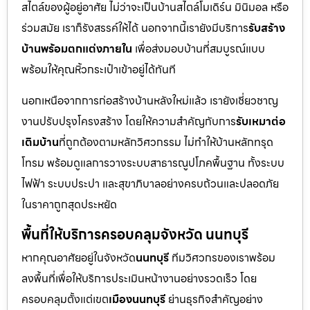
สไตล์ของผู้อยู่อาศัย ไม่ว่าจะเป็นบ้านสไตล์โมเดิร์น มินิมอล หรือ
ร่วมสมัย เราก็รังสรรค์ให้ได้ นอกจากนี้เรายังมีบริการ
รับสร้าง
บ้านพร้อมตกแต่งภายใน
เพื่อส่งมอบบ้านที่สมบูรณ์แบบ
พร้อมให้คุณหิ้วกระเป๋าเข้าอยู่ได้ทันที
นอกเหนือจากการก่อสร้างบ้านหลังใหม่แล้ว เรายังเชี่ยวชาญ
งานปรับปรุงโครงสร้าง โดยให้ความสำคัญกับการ
รับเหมาต่อ
เติมบ้าน
ที่ถูกต้องตามหลักวิศวกรรม ไม่ทำให้บ้านหลักทรุด
โทรม พร้อมดูแลการวางระบบสาธารณูปโภคพื้นฐาน ทั้งระบบ
ไฟฟ้า ระบบประปา และสุขาภิบาลอย่างครบถ้วนและปลอดภัย
ในราคาถูกสุดประหยัด
พื้นที่ให้บริการครอบคลุมจังหวัด นนทบุรี
หากคุณอาศัยอยู่ในจังหวัด
นนทบุรี
ทีมวิศวกรของเราพร้อม
ลงพื้นที่เพื่อให้บริการประเมินหน้างานอย่างรวดเร็ว โดย
ครอบคลุมตั้งแต่เขต
เมืองนนทบุรี
ย่านธุรกิจสำคัญอย่าง