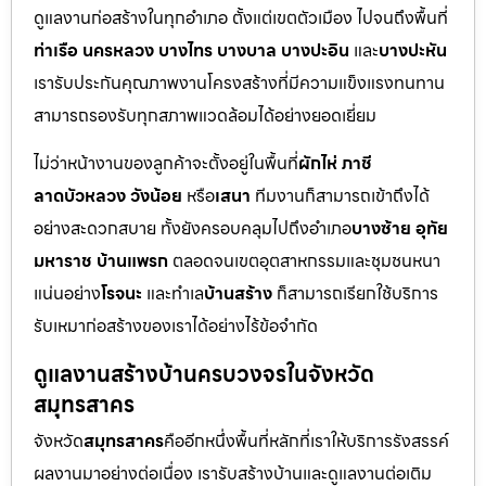
ดูแลงานก่อสร้างในทุกอำเภอ ตั้งแต่เขตตัวเมือง ไปจนถึงพื้นที่
ท่าเรือ นครหลวง บางไทร บางบาล บางปะอิน
และ
บางปะหัน
เรารับประกันคุณภาพงานโครงสร้างที่มีความแข็งแรงทนทาน
สามารถรองรับทุกสภาพแวดล้อมได้อย่างยอดเยี่ยม
ไม่ว่าหน้างานของลูกค้าจะตั้งอยู่ในพื้นที่
ผักไห่ ภาชี
ลาดบัวหลวง วังน้อย
หรือ
เสนา
ทีมงานก็สามารถเข้าถึงได้
อย่างสะดวกสบาย ทั้งยังครอบคลุมไปถึงอำเภอ
บางซ้าย อุทัย
มหาราช บ้านแพรก
ตลอดจนเขตอุตสาหกรรมและชุมชนหนา
แน่นอย่าง
โรจนะ
และทำเล
บ้านสร้าง
ก็สามารถเรียกใช้บริการ
รับเหมาก่อสร้างของเราได้อย่างไร้ข้อจำกัด
ดูแลงานสร้างบ้านครบวงจรในจังหวัด
สมุทรสาคร
จังหวัด
สมุทรสาคร
คืออีกหนึ่งพื้นที่หลักที่เราให้บริการรังสรรค์
ผลงานมาอย่างต่อเนื่อง เรารับสร้างบ้านและดูแลงานต่อเติม