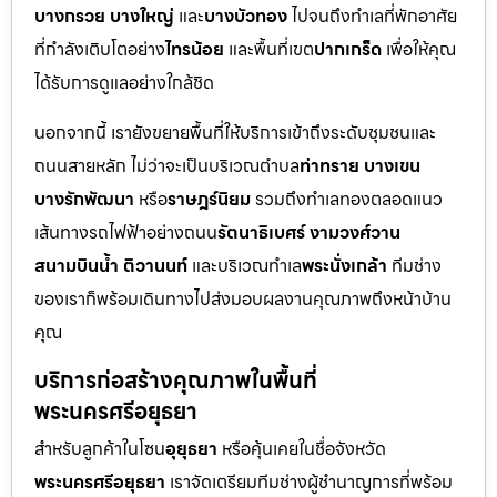
บางกรวย บางใหญ่
และ
บางบัวทอง
ไปจนถึงทำเลที่พักอาศัย
ที่กำลังเติบโตอย่าง
ไทรน้อย
และพื้นที่เขต
ปากเกร็ด
เพื่อให้คุณ
ได้รับการดูแลอย่างใกล้ชิด
นอกจากนี้ เรายังขยายพื้นที่ให้บริการเข้าถึงระดับชุมชนและ
ถนนสายหลัก ไม่ว่าจะเป็นบริเวณตำบล
ท่าทราย บางเขน
บางรักพัฒนา
หรือ
ราษฎร์นิยม
รวมถึงทำเลทองตลอดแนว
เส้นทางรถไฟฟ้าอย่างถนน
รัตนาธิเบศร์ งามวงศ์วาน
สนามบินน้ำ ติวานนท์
และบริเวณทำเล
พระนั่งเกล้า
ทีมช่าง
ของเราก็พร้อมเดินทางไปส่งมอบผลงานคุณภาพถึงหน้าบ้าน
คุณ
บริการก่อสร้างคุณภาพในพื้นที่
พระนครศรีอยุธยา
สำหรับลูกค้าในโซน
อุยุธยา
หรือคุ้นเคยในชื่อจังหวัด
พระนครศรีอยุธยา
เราจัดเตรียมทีมช่างผู้ชำนาญการที่พร้อม