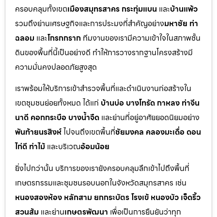
ครอบคลุมทั้งเขต
เมืองสมุทรสาคร กระทุ่มแบน
และ
บ้านแพ้ว
รวมถึงย่านเศรษฐกิจและการประมงที่สำคัญอย่าง
มหาชัย ท่า
ฉลอม
และ
โกรกกราก
ทีมงานของเรามีความเข้าใจในสภาพชั้น
ดินของพื้นที่นี้เป็นอย่างดี ทำให้การวางรากฐานโครงสร้างมี
ความมั่นคงปลอดภัยสูงสุด
เราพร้อมให้บริการเข้าสำรวจพื้นที่และดำเนินงานก่อสร้างใน
เขตชุมชนย่อยทั้งหมด ได้แก่
บ้านบ่อ บางโทรัด กาหลง ท่าจีน
นาดี คอกกระบือ บางน้ำจืด
และย่านที่อยู่อาศัยยอดนิยมอย่าง
พันท้ายนรสิงห์
ไปจนถึงเขตพื้นที่
ชัยมงคล คลองมะเดื่อ ดอน
ไก่ดี ท่าไม้
และบริเวณ
อ้อมน้อย
ยิ่งไปกว่านั้น บริการของเรายังครอบคลุมลึกเข้าไปถึงพื้นที่
เกษตรกรรมและชุมชนรอบนอกในจังหวัดสมุทรสาคร เช่น
หนองสองห้อง หลักสาม ยกกระบัตร โรงเข้ หนองบัว เจ็ดริ้ว
สวนส้ม
และย่าน
เกษตรพัฒนา
เพื่อเป็นการยืนยันว่าทุก