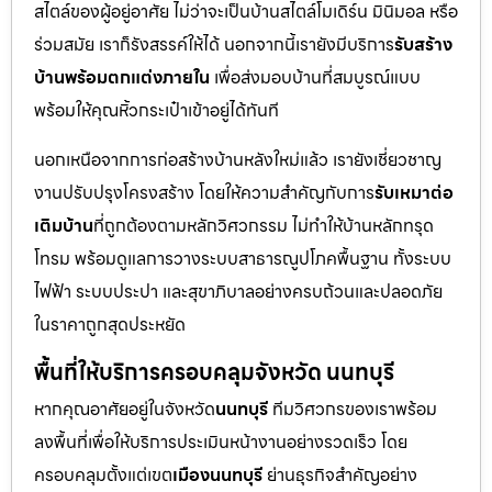
สไตล์ของผู้อยู่อาศัย ไม่ว่าจะเป็นบ้านสไตล์โมเดิร์น มินิมอล หรือ
ร่วมสมัย เราก็รังสรรค์ให้ได้ นอกจากนี้เรายังมีบริการ
รับสร้าง
บ้านพร้อมตกแต่งภายใน
เพื่อส่งมอบบ้านที่สมบูรณ์แบบ
พร้อมให้คุณหิ้วกระเป๋าเข้าอยู่ได้ทันที
นอกเหนือจากการก่อสร้างบ้านหลังใหม่แล้ว เรายังเชี่ยวชาญ
งานปรับปรุงโครงสร้าง โดยให้ความสำคัญกับการ
รับเหมาต่อ
เติมบ้าน
ที่ถูกต้องตามหลักวิศวกรรม ไม่ทำให้บ้านหลักทรุด
โทรม พร้อมดูแลการวางระบบสาธารณูปโภคพื้นฐาน ทั้งระบบ
ไฟฟ้า ระบบประปา และสุขาภิบาลอย่างครบถ้วนและปลอดภัย
ในราคาถูกสุดประหยัด
พื้นที่ให้บริการครอบคลุมจังหวัด นนทบุรี
หากคุณอาศัยอยู่ในจังหวัด
นนทบุรี
ทีมวิศวกรของเราพร้อม
ลงพื้นที่เพื่อให้บริการประเมินหน้างานอย่างรวดเร็ว โดย
ครอบคลุมตั้งแต่เขต
เมืองนนทบุรี
ย่านธุรกิจสำคัญอย่าง