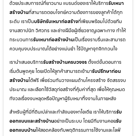
ด้วยประสบการณ์ที่ยาวนาน แบรนด์ของเราให้บริการ
รับเหมา
สร้างบ้าน
ที่สามารถตอบโจทย์ความต้องการของลูกค้าได้ทุก
ระดับ เราเป็น
บริษัทรับเหมาก่อสร้าง
ที่เพียบพร้อมไปด้วยทีม
งานสถาปนิก วิศวกร และช่างฝีมือผู้เชี่ยวชาญเฉพาะทาง ทำให้
กระบวนการ
รับเหมาก่อสร้างบ้าน
เป็นเรื่องราบรื่นและสามารถ
ควบคุมงบประมาณได้อย่างแม่นยำ ไร้ปัญหาจุกจิกกวนใจ
เรานำเสนอบริการ
รับสร้างบ้านครบวงจร
ตั้งแต่ขั้นตอนการ
เริ่มต้นพูดคุย โดยเปิดให้ลูกค้าสามารถเข้ามา
รับปรึกษาก่อน
สร้างบ้าน
ได้ฟรี เพื่อร่วมกันวางแผนด้านโครงสร้าง จัดสรรงบ
ประมาณ และเลือกใช้วัสดุก่อสร้างที่คุ้มค่าที่สุด เพื่อให้คุณหมด
กังวลเรื่องงบหลุดหรือปัญหาผู้รับเหมาทิ้งงานในภายหลัง
สำหรับผู้ที่มีที่ดินเปล่าและกำลังมองหาไอเดีย เราให้บริการ
รับ
ออกแบบและสร้างบ้าน
อย่างเป็นระบบ โดยมีทีมงานคอย
รับ
ออกแบบบ้าน
ให้สอดคล้องกับพฤติกรรมการใช้งานและไลฟ์