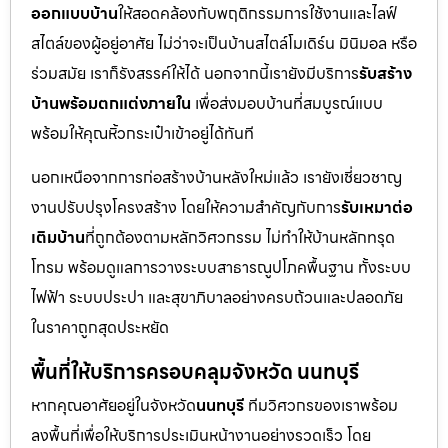
ออกแบบบ้าน
ให้สอดคล้องกับพฤติกรรมการใช้งานและไลฟ์
สไตล์ของผู้อยู่อาศัย ไม่ว่าจะเป็นบ้านสไตล์โมเดิร์น มินิมอล หรือ
ร่วมสมัย เราก็รังสรรค์ให้ได้ นอกจากนี้เรายังมีบริการ
รับสร้าง
บ้านพร้อมตกแต่งภายใน
เพื่อส่งมอบบ้านที่สมบูรณ์แบบ
พร้อมให้คุณหิ้วกระเป๋าเข้าอยู่ได้ทันที
นอกเหนือจากการก่อสร้างบ้านหลังใหม่แล้ว เรายังเชี่ยวชาญ
งานปรับปรุงโครงสร้าง โดยให้ความสำคัญกับการ
รับเหมาต่อ
เติมบ้าน
ที่ถูกต้องตามหลักวิศวกรรม ไม่ทำให้บ้านหลักทรุด
โทรม พร้อมดูแลการวางระบบสาธารณูปโภคพื้นฐาน ทั้งระบบ
ไฟฟ้า ระบบประปา และสุขาภิบาลอย่างครบถ้วนและปลอดภัย
ในราคาถูกสุดประหยัด
พื้นที่ให้บริการครอบคลุมจังหวัด นนทบุรี
หากคุณอาศัยอยู่ในจังหวัด
นนทบุรี
ทีมวิศวกรของเราพร้อม
ลงพื้นที่เพื่อให้บริการประเมินหน้างานอย่างรวดเร็ว โดย