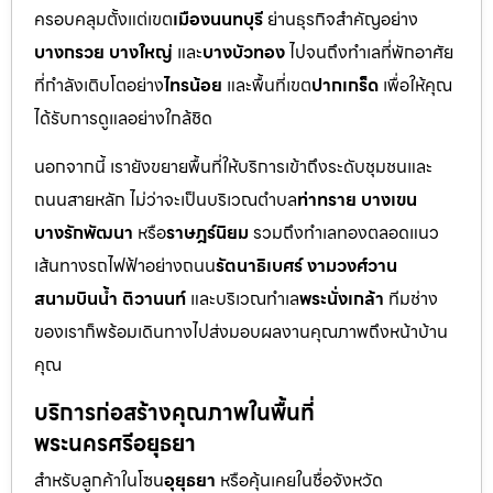
ครอบคลุมตั้งแต่เขต
เมืองนนทบุรี
ย่านธุรกิจสำคัญอย่าง
บางกรวย บางใหญ่
และ
บางบัวทอง
ไปจนถึงทำเลที่พักอาศัย
ที่กำลังเติบโตอย่าง
ไทรน้อย
และพื้นที่เขต
ปากเกร็ด
เพื่อให้คุณ
ได้รับการดูแลอย่างใกล้ชิด
นอกจากนี้ เรายังขยายพื้นที่ให้บริการเข้าถึงระดับชุมชนและ
ถนนสายหลัก ไม่ว่าจะเป็นบริเวณตำบล
ท่าทราย บางเขน
บางรักพัฒนา
หรือ
ราษฎร์นิยม
รวมถึงทำเลทองตลอดแนว
เส้นทางรถไฟฟ้าอย่างถนน
รัตนาธิเบศร์ งามวงศ์วาน
สนามบินน้ำ ติวานนท์
และบริเวณทำเล
พระนั่งเกล้า
ทีมช่าง
ของเราก็พร้อมเดินทางไปส่งมอบผลงานคุณภาพถึงหน้าบ้าน
คุณ
บริการก่อสร้างคุณภาพในพื้นที่
พระนครศรีอยุธยา
สำหรับลูกค้าในโซน
อุยุธยา
หรือคุ้นเคยในชื่อจังหวัด