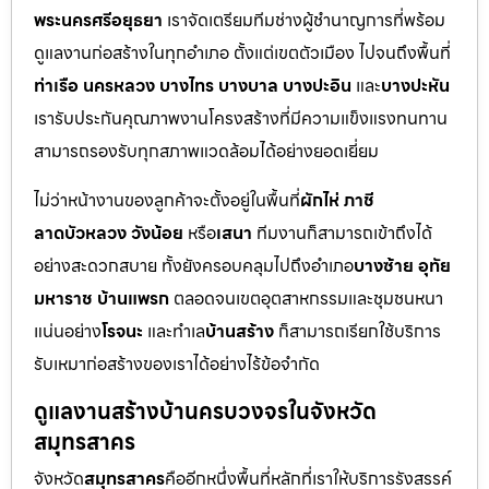
พระนครศรีอยุธยา
เราจัดเตรียมทีมช่างผู้ชำนาญการที่พร้อม
ดูแลงานก่อสร้างในทุกอำเภอ ตั้งแต่เขตตัวเมือง ไปจนถึงพื้นที่
ท่าเรือ นครหลวง บางไทร บางบาล บางปะอิน
และ
บางปะหัน
เรารับประกันคุณภาพงานโครงสร้างที่มีความแข็งแรงทนทาน
สามารถรองรับทุกสภาพแวดล้อมได้อย่างยอดเยี่ยม
ไม่ว่าหน้างานของลูกค้าจะตั้งอยู่ในพื้นที่
ผักไห่ ภาชี
ลาดบัวหลวง วังน้อย
หรือ
เสนา
ทีมงานก็สามารถเข้าถึงได้
อย่างสะดวกสบาย ทั้งยังครอบคลุมไปถึงอำเภอ
บางซ้าย อุทัย
มหาราช บ้านแพรก
ตลอดจนเขตอุตสาหกรรมและชุมชนหนา
แน่นอย่าง
โรจนะ
และทำเล
บ้านสร้าง
ก็สามารถเรียกใช้บริการ
รับเหมาก่อสร้างของเราได้อย่างไร้ข้อจำกัด
ดูแลงานสร้างบ้านครบวงจรในจังหวัด
สมุทรสาคร
จังหวัด
สมุทรสาคร
คืออีกหนึ่งพื้นที่หลักที่เราให้บริการรังสรรค์