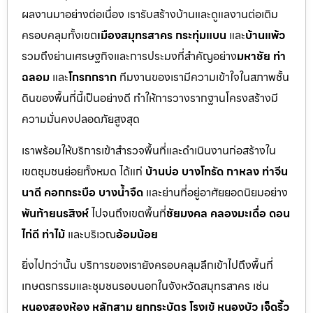
ผลงานมาอย่างต่อเนื่อง เรารับสร้างบ้านและดูแลงานต่อเติม
ครอบคลุมทั้งเขต
เมืองสมุทรสาคร กระทุ่มแบน
และ
บ้านแพ้ว
รวมถึงย่านเศรษฐกิจและการประมงที่สำคัญอย่าง
มหาชัย ท่า
ฉลอม
และ
โกรกกราก
ทีมงานของเรามีความเข้าใจในสภาพชั้น
ดินของพื้นที่นี้เป็นอย่างดี ทำให้การวางรากฐานโครงสร้างมี
ความมั่นคงปลอดภัยสูงสุด
เราพร้อมให้บริการเข้าสำรวจพื้นที่และดำเนินงานก่อสร้างใน
เขตชุมชนย่อยทั้งหมด ได้แก่
บ้านบ่อ บางโทรัด กาหลง ท่าจีน
นาดี คอกกระบือ บางน้ำจืด
และย่านที่อยู่อาศัยยอดนิยมอย่าง
พันท้ายนรสิงห์
ไปจนถึงเขตพื้นที่
ชัยมงคล คลองมะเดื่อ ดอน
ไก่ดี ท่าไม้
และบริเวณ
อ้อมน้อย
ยิ่งไปกว่านั้น บริการของเรายังครอบคลุมลึกเข้าไปถึงพื้นที่
เกษตรกรรมและชุมชนรอบนอกในจังหวัดสมุทรสาคร เช่น
หนองสองห้อง หลักสาม ยกกระบัตร โรงเข้ หนองบัว เจ็ดริ้ว